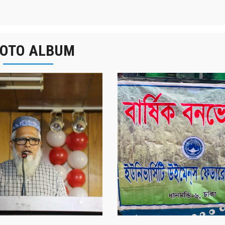
OTO ALBUM
বার্ষিক বনভোজন ২০২৫
বাংলা নববর্ষ ১৪৩২