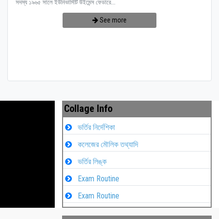
সদস্য ১৯৬৫ সালে ইউনিভার্সিটি উইমেন্স ফেডারে...
See more
Collage Info
ভর্তির নির্দেশিকা
কলেজের মৌলিক তথ্যাদি
ভর্তির লিঙ্ক
Exam Routine
Exam Routine