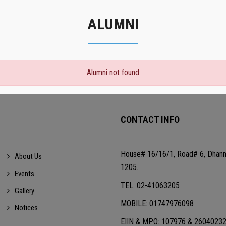
ALUMNI
Alumni not found
CONTACT INFO
House# 16/16/1, Road# 6, Dhan
About Us
1205.
Events
TEL: 02-41063205
Gallery
MOBILE: 01747976098
Notices
EIIN & MPO: 107976 & 2604023