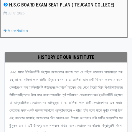
H.S.C BOARD EXAM SEAT PLAN ( TEJGAON COLLEGE)
Jul 01,2026
More Notices
HISTORY OF OUR INSTITUTE
১৯৬৫ সালে ইউনিভার্সিটি উইমেন্স ফেডারেশন কলেজ নামে যে মহিলা কলেজের অগ্রযাত্রা শুরু
হয়, তা ড. মালিকা আল রাজীর চিন্তার ফসল । ড. মালিকা আল রাজী বিদেশে অবস্হান কালে
ফেডারেশন অব ইউনিভার্সিটি উইমেনের সংস্পর্শে আসেন এবং দেশে ফিরেই তিনি বিশ্ববিদ্যালয়ের
শিক্ষিত মহিলাদের নিয়ে গঠন করেন তৎকালীন পূর্ব পাকিস্তান ফেডারেশন অব ইউনিভার্সিটি উইমেন
যা আন্তর্জাতিক ফেডারেশনের অধিভুক্ত । ড. মালিকা আল রাজী ফেডারেশনের এক সভায়
মেয়েদের জন্য একটি কলেজ ষ্হাপনের প্রস্তাব করেন – কারণ তাঁর মনের মাঝে সুপ্ত বাসনা ছিল
এই কলেজের মধ্যেই ফেডারেশন বেঁচে থাকবে এবং শিক্ষায় অনগ্রসর নারী জাতির অগ্রগতির পথ
উন্মুক্ত হবে । এই উদ্দেশ্য এবং লক্ষ্যকে মাথায় রেখে ফেডারেশনের কতিপয় বিদ্যানুরাগী মহিলা