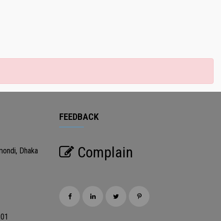
FEEDBACK
Complain
mondi, Dhaka
201