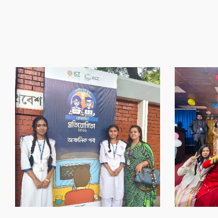
‌গৌর‌বের অর্জন
‌গৌর‌বের অর্জন