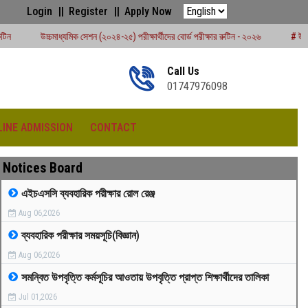
Login
Register
Apply Now
সেশন (২০২৪-২৫) পরীক্ষার্থীদের বোর্ড পরীক্ষার রুটিন - ২০২৬
# উচ্চমাধ্যমিক ১ম ও ২য় বর্ষের ক
Call Us
01747976098
LINE ADMISSION
CONTACT
Notices Board
এইচএসসি ব্যবহারিক পরীক্ষার রোল রেঞ্জ
Aug 06,2026
রীড়া প্রতিযোগিতা -২০২৫
ব্যবহারিক পরীক্ষার সময়সূচি(বিজ্ঞান)
Aug 06,2026
সমন্বিত উপবৃত্তি কর্মসূচির আওতায় উপবৃত্তি প্রাপ্ত শিক্ষার্থীদের তালিকা
Jul 01,2026