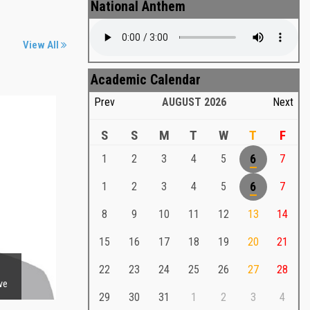
National Anthem
View All
Academic Calendar
Prev
AUGUST
2026
Next
S
S
M
T
W
T
F
1
2
3
4
5
6
7
Md. Shafiullah Sarker
roza
1
2
3
4
5
6
7
Md. Shafiullah Sarkar , Professor ,
g)
8
9
10
11
12
13
14
Teacher Representative
15
16
17
18
19
20
21
Md. Shafiullah Sarker
Md. Shafiullah Sarkar , Professor , Teacher
22
23
24
25
26
27
28
Representative
29
30
31
1
2
3
4