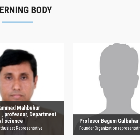
ERNING BODY
Profesor Begum
Sharmin Af
Gulbahar
Principal (Actin
nder Organization representative
sor Begum Gulbahar
Sharmin Afroza
Organization representative
Principal (Acting)