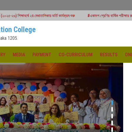
েধাতালিকায় ভর্তি কার্যক্রম শুরু
#একাদশ শ্রেণির বার্ষিক পরীক্ষার রুটিন
উচ্চমাধ্যমিক 
tion College
aka 1205.
ERY
MEDIA
PAYMENT
CO-CURRICULUM
RESULTS
ON
ক্