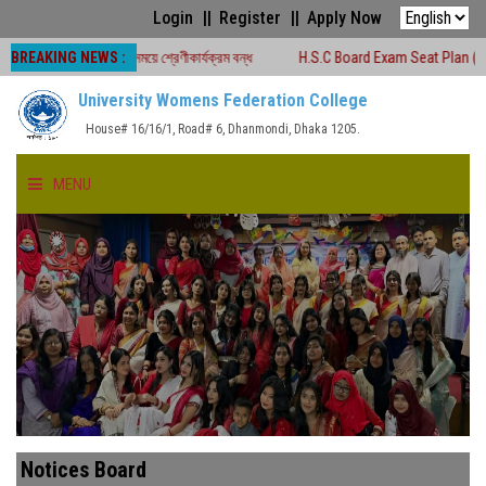
Login
Register
Apply Now
BREAKING NEWS :
২৬ চলাকালীন সময়ে শ্রেণীকার্যক্রম বন্ধ
H.S.C Board Exam Seat Plan ( TEJGAON 
University Womens Federation College
House# 16/16/1, Road# 6, Dhanmondi, Dhaka 1205.
MENU
HOME
ABOUT US
FACULTIES
ACADEMICS
Notices Board
GALLERY