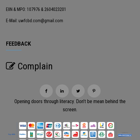
EIIN & MPO: 107976 & 2604023201
E-Mail: uwfcbd.com@gmail.com
FEEDBACK
Complain
Opening doors through literacy. Don’t be mean behind the
screen.