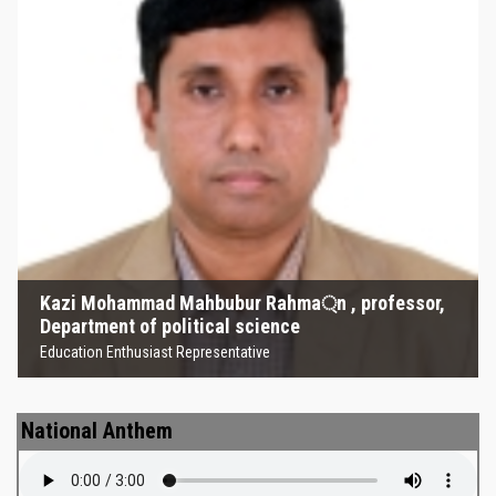
Kazi Mohammad Mahbubur
Rahma্‌n , professor, Department
of political science
Education Enthusiast Representative
Kazi Mohammad Mahbubur Rahma্‌n , professor,
Department of political science
Education Enthusiast Representative
National Anthem