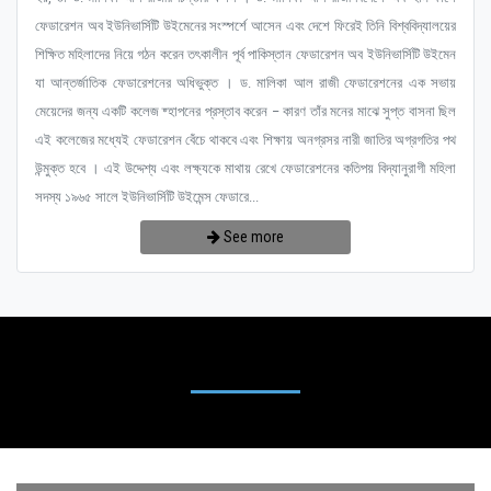
ফেডারেশন অব ইউনিভার্সিটি উইমেনের সংস্পর্শে আসেন এবং দেশে ফিরেই তিনি বিশ্ববিদ্যালয়ের
শিক্ষিত মহিলাদের নিয়ে গঠন করেন তৎকালীন পূর্ব পাকিস্তান ফেডারেশন অব ইউনিভার্সিটি উইমেন
যা আন্তর্জাতিক ফেডারেশনের অধিভুক্ত । ড. মালিকা আল রাজী ফেডারেশনের এক সভায়
মেয়েদের জন্য একটি কলেজ ষ্হাপনের প্রস্তাব করেন – কারণ তাঁর মনের মাঝে সুপ্ত বাসনা ছিল
এই কলেজের মধ্যেই ফেডারেশন বেঁচে থাকবে এবং শিক্ষায় অনগ্রসর নারী জাতির অগ্রগতির পথ
উন্মুক্ত হবে । এই উদ্দেশ্য এবং লক্ষ্যকে মাথায় রেখে ফেডারেশনের কতিপয় বিদ্যানুরাগী মহিলা
সদস্য ১৯৬৫ সালে ইউনিভার্সিটি উইমেন্স ফেডারে...
See more