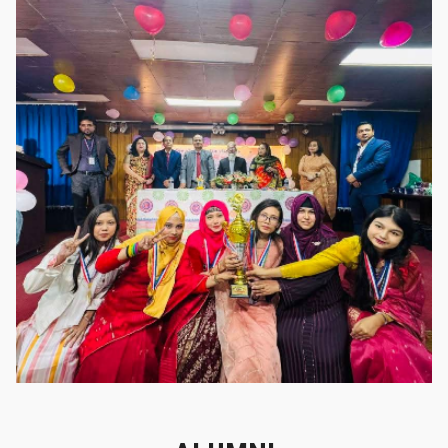
গৌরবের মুহূর্ত
গৌরবের মুহূর্ত