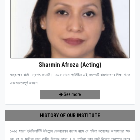
Sharmin Afroza (Acting)
অধ্যক্ষের বার্তা স্বাগত জানাই। ১৯৬৫ সালে প্রতিষ্ঠিত এই কলেজটি বাংলাদেশের শিক্ষা খাতে
এক গুরুত্বপূর্ণ অবদান...
See more
HISTORY OF OUR INSTITUTE
১৯৬৫ সালে ইউনিভার্সিটি উইমেন্স ফেডারেশন কলেজ নামে যে মহিলা কলেজের অগ্রযাত্রা শুরু
হয়, তা ড. মালিকা আল রাজীর চিন্তার ফসল । ড. মালিকা আল রাজী বিদেশে অবস্হান কালে