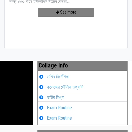
সদস্য ১৯৬৫ সালে ইউনিভার্সিটি উইমেন্স ফেডারে...
See more
Collage Info
ভর্তির নির্দেশিকা
কলেজের মৌলিক তথ্যাদি
ভর্তির লিঙ্ক
Exam Routine
Exam Routine