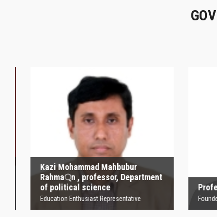
GOV
Kazi Mohammad
Mahbubur Rahma্‌n ,
P
professor, Department
of political science
Founder
Education Enthusiast Representative
Kazi Mohammad Mahbubur
Rahma্‌n , professor, Department
of political science
Profesor
Education Enthusiast Representative
Founder Orga