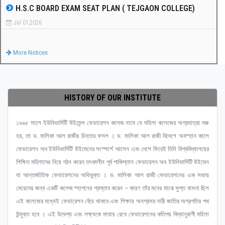
H.S.C BOARD EXAM SEAT PLAN ( TEJGAON COLLEGE)
Jul 01,2026
More Notices
HISTORY OF OUR INSTITUTE
১৯৬৫ সালে ইউনিভার্সিটি উইমেন্স ফেডারেশন কলেজ নামে যে মহিলা কলেজের অগ্রযাত্রা শুরু
হয়, তা ড. মালিকা আল রাজীর চিন্তার ফসল । ড. মালিকা আল রাজী বিদেশে অবস্হান কালে
ফেডারেশন অব ইউনিভার্সিটি উইমেনের সংস্পর্শে আসেন এবং দেশে ফিরেই তিনি বিশ্ববিদ্যালয়ের
শিক্ষিত মহিলাদের নিয়ে গঠন করেন তৎকালীন পূর্ব পাকিস্তান ফেডারেশন অব ইউনিভার্সিটি উইমেন
যা আন্তর্জাতিক ফেডারেশনের অধিভুক্ত । ড. মালিকা আল রাজী ফেডারেশনের এক সভায়
মেয়েদের জন্য একটি কলেজ ষ্হাপনের প্রস্তাব করেন – কারণ তাঁর মনের মাঝে সুপ্ত বাসনা ছিল
এই কলেজের মধ্যেই ফেডারেশন বেঁচে থাকবে এবং শিক্ষায় অনগ্রসর নারী জাতির অগ্রগতির পথ
উন্মুক্ত হবে । এই উদ্দেশ্য এবং লক্ষ্যকে মাথায় রেখে ফেডারেশনের কতিপয় বিদ্যানুরাগী মহিলা