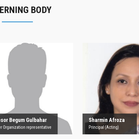
ERNING BODY
rofesor Begum
Sharmin Afroz
Gulbahar
Principal (Acting)
 Organization representative
 Begum Gulbahar
Sharmin Afroza
nization representative
Principal (Acting)