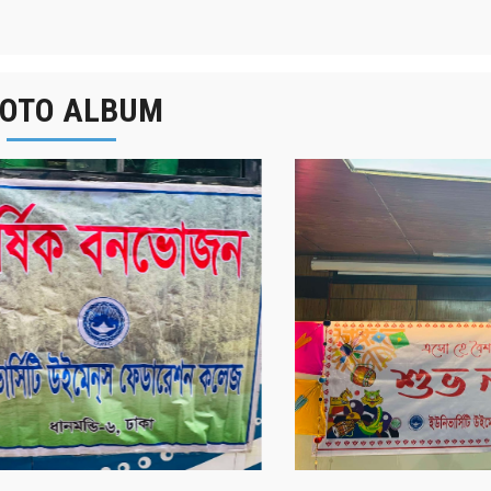
OTO ALBUM
র্ষিক বনভোজন ২০২৫
বাংলা নববর্ষ ১৪৩২ উদয