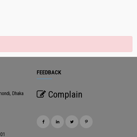
FEEDBACK
Complain
mondi, Dhaka
201