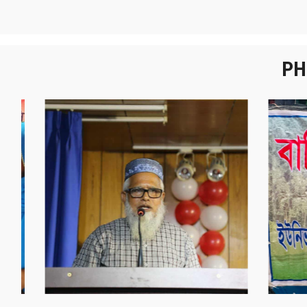
PH
নবীনবরণ - ২০২৫
বা