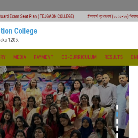
an ( TEJGAON COLLEGE)
#অনার্স প্রথম বর্ষ (২০২৫-২৬) শিক্ষাবর্ষে ২য় মেধাতালিকায় ভর্তি ক
tion College
aka 1205.
ERY
MEDIA
PAYMENT
CO-CURRICULUM
RESULTS
ON
ক্