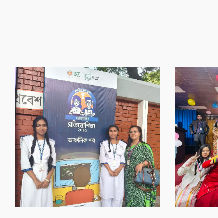
‌গৌর‌বের অর্জন
‌গৌর‌বের অর্জন