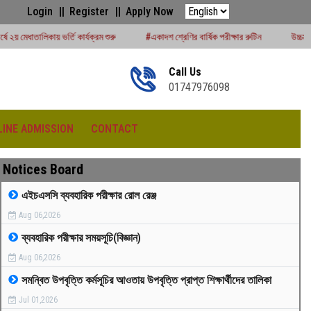
Login
Register
Apply Now
ার্যক্রম শুরু
#একাদশ শ্রেণির বার্ষিক পরীক্ষার রুটিন
উচ্চমাধ্যমিক সেশন (২০২৪-২৫) পরী
Call Us
01747976098
LINE ADMISSION
CONTACT
Notices Board
এইচএসসি ব্যবহারিক পরীক্ষার রোল রেঞ্জ
Aug 06,2026
রীড়া প্রতিযোগিতা -২০২৫
ব্যবহারিক পরীক্ষার সময়সূচি(বিজ্ঞান)
Aug 06,2026
সমন্বিত উপবৃত্তি কর্মসূচির আওতায় উপবৃত্তি প্রাপ্ত শিক্ষার্থীদের তালিকা
Jul 01,2026