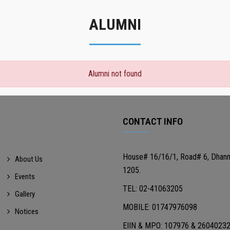
ALUMNI
Alumni not found
CONTACT INFO
House# 16/16/1, Road# 6, Dhan
About Us
1205.
Events
TEL: 02-41063205
Gallery
MOBILE: 01747976098
Notices
EIIN & MPO: 107976 & 2604023