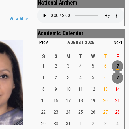
National Anthem
View All
Academic Calendar
Prev
AUGUST
2026
Next
S
S
M
T
W
T
F
1
2
3
4
5
6
7
Md. Shafiullah Sarker
a
1
2
3
4
5
6
7
Md. Shafiullah Sarkar , Professor ,
8
9
10
11
12
13
14
Teacher Representative
15
16
17
18
19
20
21
Md. Shafiullah Sarker
Md. Shafiullah Sarkar , Professor , Teacher
22
23
24
25
26
27
28
Representative
29
30
31
1
2
3
4