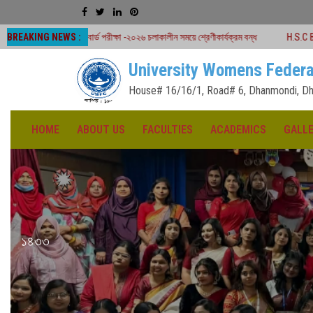
BREAKING NEWS :
বোর্ড পরীক্ষা -২০২৬ চলাকালীন সময়ে শ্রেণীকার্যক্রম বন্ধ
H.S.C Board Exam Seat Pl
University Womens Federa
House# 16/16/1, Road# 6, Dhanmondi, Dh
HOME
ABOUT US
FACULTIES
ACADEMICS
GALL
১৪৩৩