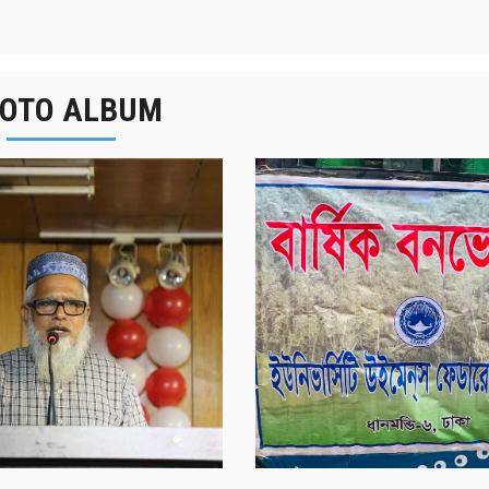
OTO ALBUM
বার্ষিক বনভোজন ২০২৫