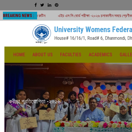
BREAKING NEWS :
লাস রুটিন
এইচ এস সি বোর্ড পরীক্ষা -২০২৬ চলাকালীন সময়ে শ্রেণীকার্যক্রম বন্ধ
H.S
University Womens Federa
House# 16/16/1, Road# 6, Dhanmondi, Dh
HOME
ABOUT US
FACULTIES
ACADEMICS
GALL
১৪৩৩