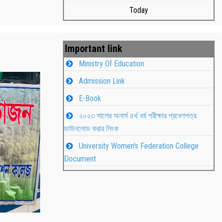
Today
Important link
Ministry Of Education
Admission Link
E-Book
২০২৩ সালের অনার্স ৪র্থ বর্ষ পরীক্ষার প্রবেশপত্র
ডাউনলোড করার লিংক
University Women's Federation College
বাংলা নববর্ষ ১৪৩২ উদযাপন
Studen
Document