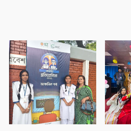
‌গৌর‌বের অর্জন
‌গৌর‌বের অর্জন