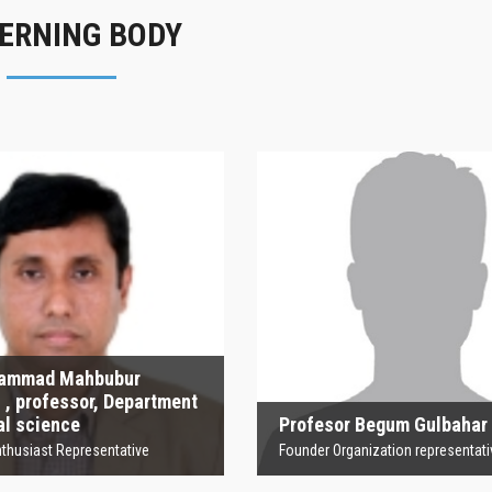
ERNING BODY
Profesor Begum
Gulbahar
Founder Organization representative
Profesor Begum Gulbahar
Sharmi
Founder Organization representative
Principal 