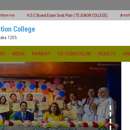
.C Board Exam Seat Plan ( TEJGAON COLLEGE)
#অনার্স প্রথম বর্ষ (২০২৫-২৬) শিক্ষা
tion College
aka 1205.
ERY
MEDIA
PAYMENT
CO-CURRICULUM
RESULTS
ON
ক্