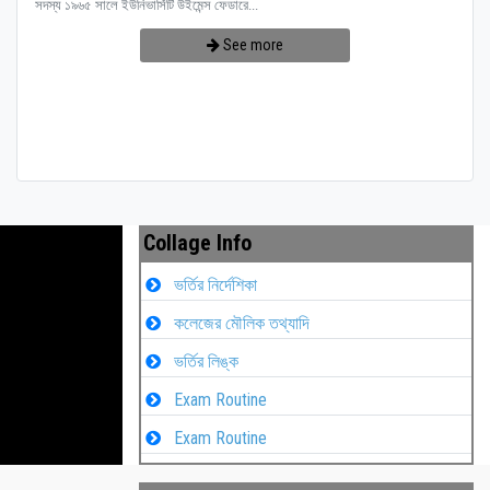
সদস্য ১৯৬৫ সালে ইউনিভার্সিটি উইমেন্স ফেডারে...
See more
Collage Info
ভর্তির নির্দেশিকা
কলেজের মৌলিক তথ্যাদি
ভর্তির লিঙ্ক
Exam Routine
Exam Routine