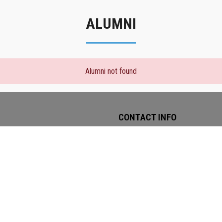
ALUMNI
Alumni not found
CONTACT INFO
House# 16/16/1, Road# 6, Dhan
About Us
1205.
Events
TEL: 02-41063205
Gallery
MOBILE: 01747976098
Notices
EIIN & MPO: 107976 & 2604023