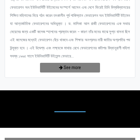
ফেডারেশন অব ইউনিভার্সিটি উইমেনের সংস্পর্শে আসেন এবং দেশে ফিরেই তিনি বিশ্ববিদ্যালয়ের
শিক্ষিত মহিলাদের নিয়ে গঠন করেন তৎকালীন পূর্ব পাকিস্তান ফেডারেশন অব ইউনিভার্সিটি উইমেন
যা আন্তর্জাতিক ফেডারেশনের অধিভুক্ত । ড. মালিকা আল রাজী ফেডারেশনের এক সভায়
মেয়েদের জন্য একটি কলেজ ষ্হাপনের প্রস্তাব করেন – কারণ তাঁর মনের মাঝে সুপ্ত বাসনা ছিল
এই কলেজের মধ্যেই ফেডারেশন বেঁচে থাকবে এবং শিক্ষায় অনগ্রসর নারী জাতির অগ্রগতির পথ
উন্মুক্ত হবে । এই উদ্দেশ্য এবং লক্ষ্যকে মাথায় রেখে ফেডারেশনের কতিপয় বিদ্যানুরাগী মহিলা
সদস্য ১৯৬৫ সালে ইউনিভার্সিটি উইমেন্স ফেডারে...
See more