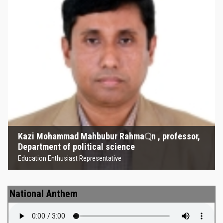
Kazi Mohammad Mahbubur
Rahma্‌n , professor, Department
of political science
Education Enthusiast Representative
Kazi Mohammad Mahbubur Rahma্‌n , professor,
Department of political science
Education Enthusiast Representative
National Anthem