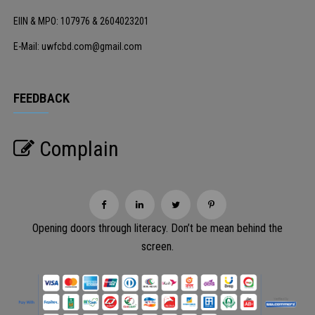
EIIN & MPO: 107976 & 2604023201
E-Mail: uwfcbd.com@gmail.com
FEEDBACK
Complain
Opening doors through literacy. Don’t be mean behind the
screen.