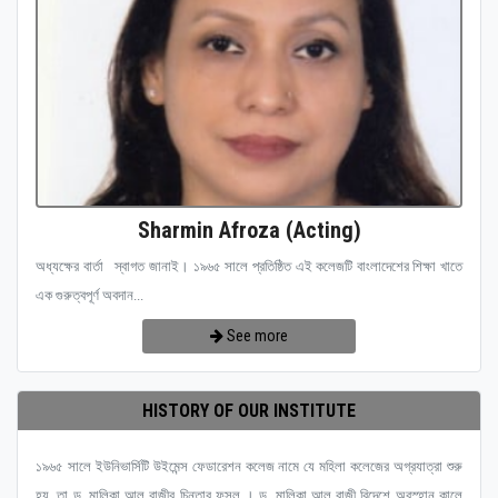
Sharmin Afroza (Acting)
অধ্যক্ষের বার্তা স্বাগত জানাই। ১৯৬৫ সালে প্রতিষ্ঠিত এই কলেজটি বাংলাদেশের শিক্ষা খাতে
এক গুরুত্বপূর্ণ অবদান...
See more
HISTORY OF OUR INSTITUTE
১৯৬৫ সালে ইউনিভার্সিটি উইমেন্স ফেডারেশন কলেজ নামে যে মহিলা কলেজের অগ্রযাত্রা শুরু
হয়, তা ড. মালিকা আল রাজীর চিন্তার ফসল । ড. মালিকা আল রাজী বিদেশে অবস্হান কালে