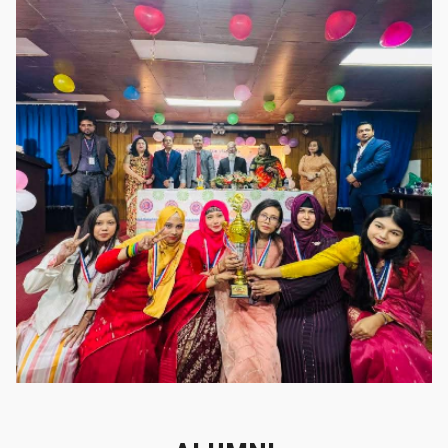
গৌরবের মুহূর্ত
গৌরবের মুহূর্ত