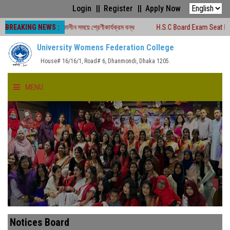
Login
Register
Apply Now
BREAKING NEWS :
 -২০২৬ চলাকালীন সময়ে শ্রেণীকার্যক্রম বন্ধ
H.S.C Board Exam Seat Plan ( TEJGA
University Womens Federation College
House# 16/16/1, Road# 6, Dhanmondi, Dhaka 1205.
MENU
HOME
ABOUT US
FACULTIES
ACADEMICS
Notices Board
GALLERY