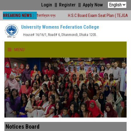
Login
Register
Apply Now
BREAKING NEWS :
সময়ে শ্রেণীকার্যক্রম বন্ধ
H.S.C Board Exam Seat Plan ( TEJGAON COLLEGE)
University Womens Federation College
House# 16/16/1, Road# 6, Dhanmondi, Dhaka 1205.
MENU
HOME
ABOUT US
FACULTIES
ACADEMICS
Notices Board
GALLERY