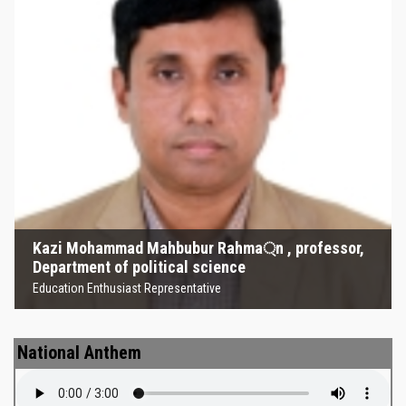
Kazi Mohammad Mahbubur
Rahma্‌n , professor, Department
of political science
Education Enthusiast Representative
Kazi Mohammad Mahbubur Rahma্‌n , professor,
Department of political science
Education Enthusiast Representative
National Anthem