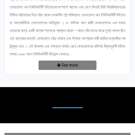
ফেডারেশন অব ইউনিভার্সিটি উইমেনের সংস্পর্শে আসেন এবং দেশে ফিরেই তিনি বিশ্ববিদ্যালয়ের
শিক্ষিত মহিলাদের নিয়ে গঠন করেন তৎকালীন পূর্ব পাকিস্তান ফেডারেশন অব ইউনিভার্সিটি উইমেন
যা আন্তর্জাতিক ফেডারেশনের অধিভুক্ত । ড. মালিকা আল রাজী ফেডারেশনের এক সভায়
মেয়েদের জন্য একটি কলেজ ষ্হাপনের প্রস্তাব করেন – কারণ তাঁর মনের মাঝে সুপ্ত বাসনা ছিল
এই কলেজের মধ্যেই ফেডারেশন বেঁচে থাকবে এবং শিক্ষায় অনগ্রসর নারী জাতির অগ্রগতির পথ
উন্মুক্ত হবে । এই উদ্দেশ্য এবং লক্ষ্যকে মাথায় রেখে ফেডারেশনের কতিপয় বিদ্যানুরাগী মহিলা
সদস্য ১৯৬৫ সালে ইউনিভার্সিটি উইমেন্স ফেডারে...
See more