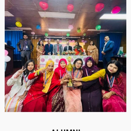
গৌরবের মুহূর্ত
গৌরবের মুহূর্ত