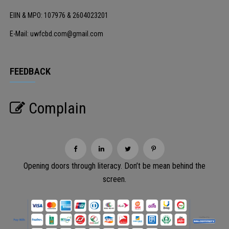
EIIN & MPO: 107976 & 2604023201
E-Mail: uwfcbd.com@gmail.com
FEEDBACK
Complain
Opening doors through literacy. Don’t be mean behind the
screen.