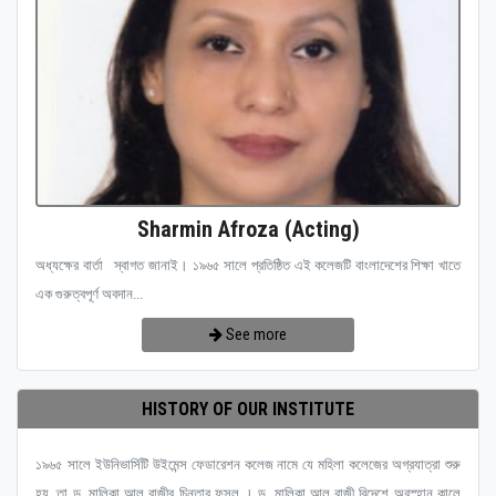
Sharmin Afroza (Acting)
অধ্যক্ষের বার্তা স্বাগত জানাই। ১৯৬৫ সালে প্রতিষ্ঠিত এই কলেজটি বাংলাদেশের শিক্ষা খাতে
এক গুরুত্বপূর্ণ অবদান...
See more
HISTORY OF OUR INSTITUTE
১৯৬৫ সালে ইউনিভার্সিটি উইমেন্স ফেডারেশন কলেজ নামে যে মহিলা কলেজের অগ্রযাত্রা শুরু
হয়, তা ড. মালিকা আল রাজীর চিন্তার ফসল । ড. মালিকা আল রাজী বিদেশে অবস্হান কালে