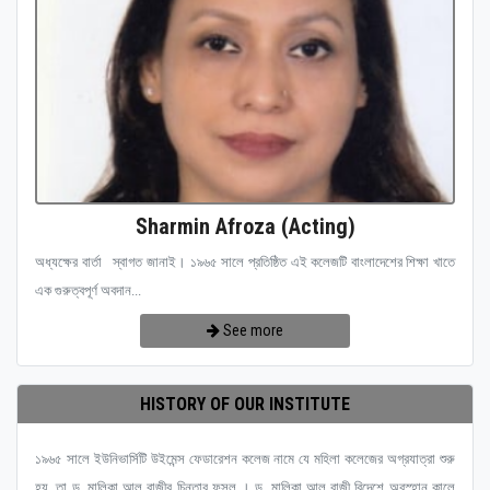
Sharmin Afroza (Acting)
অধ্যক্ষের বার্তা স্বাগত জানাই। ১৯৬৫ সালে প্রতিষ্ঠিত এই কলেজটি বাংলাদেশের শিক্ষা খাতে
এক গুরুত্বপূর্ণ অবদান...
See more
HISTORY OF OUR INSTITUTE
১৯৬৫ সালে ইউনিভার্সিটি উইমেন্স ফেডারেশন কলেজ নামে যে মহিলা কলেজের অগ্রযাত্রা শুরু
হয়, তা ড. মালিকা আল রাজীর চিন্তার ফসল । ড. মালিকা আল রাজী বিদেশে অবস্হান কালে