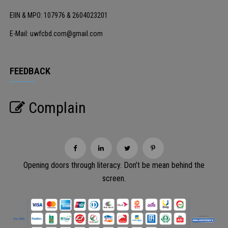
EIIN & MPO: 107976 & 2604023201
E-Mail: uwfcbd.com@gmail.com
FEEDBACK
Complain
Opening doors through literacy. Don’t be mean behind the
screen.