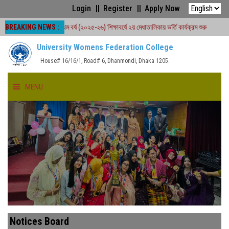
Login
Register
Apply Now
BREAKING NEWS :
#অনার্স প্রথম বর্ষ (২০২৫-২৬) শিক্ষাবর্ষে ২য় মেধাতালিকায় ভর্তি কার্যক্রম শুরু
#একাদশ শ্রেণির 
University Womens Federation College
House# 16/16/1, Road# 6, Dhanmondi, Dhaka 1205.
MENU
HOME
ABOUT US
FACULTIES
ACADEMICS
Notices Board
GALLERY