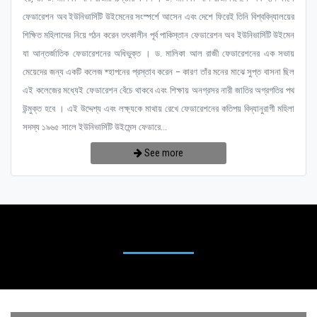
ফেডারেশন অব ইউনিভার্সিটি উইমেনের সংস্পর্শে আসেন এবং দেশে ফিরেই তিনি বিশ্ববিদ্যালয়ের
শিক্ষিত মহিলাদের নিয়ে গঠন করেন তৎকালীন পূর্ব পাকিস্তান ফেডারেশন অব ইউনিভার্সিটি উইমেন
যা আন্তর্জাতিক ফেডারেশনের অধিভুক্ত । ড. মালিকা আল রাজী ফেডারেশনের এক সভায়
মেয়েদের জন্য একটি কলেজ ষ্হাপনের প্রস্তাব করেন – কারণ তাঁর মনের মাঝে সুপ্ত বাসনা ছিল
এই কলেজের মধ্যেই ফেডারেশন বেঁচে থাকবে এবং শিক্ষায় অনগ্রসর নারী জাতির অগ্রগতির পথ
উন্মুক্ত হবে । এই উদ্দেশ্য এবং লক্ষ্যকে মাথায় রেখে ফেডারেশনের কতিপয় বিদ্যানুরাগী মহিলা
সদস্য ১৯৬৫ সালে ইউনিভার্সিটি উইমেন্স ফেডারে...
See more