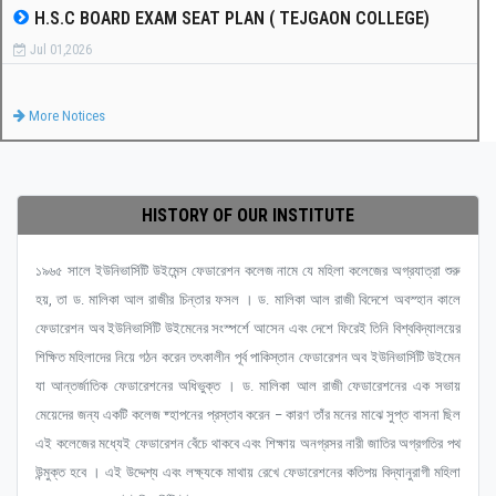
H.S.C BOARD EXAM SEAT PLAN ( TEJGAON COLLEGE)
Jul 01,2026
More Notices
HISTORY OF OUR INSTITUTE
১৯৬৫ সালে ইউনিভার্সিটি উইমেন্স ফেডারেশন কলেজ নামে যে মহিলা কলেজের অগ্রযাত্রা শুরু
হয়, তা ড. মালিকা আল রাজীর চিন্তার ফসল । ড. মালিকা আল রাজী বিদেশে অবস্হান কালে
ফেডারেশন অব ইউনিভার্সিটি উইমেনের সংস্পর্শে আসেন এবং দেশে ফিরেই তিনি বিশ্ববিদ্যালয়ের
শিক্ষিত মহিলাদের নিয়ে গঠন করেন তৎকালীন পূর্ব পাকিস্তান ফেডারেশন অব ইউনিভার্সিটি উইমেন
যা আন্তর্জাতিক ফেডারেশনের অধিভুক্ত । ড. মালিকা আল রাজী ফেডারেশনের এক সভায়
মেয়েদের জন্য একটি কলেজ ষ্হাপনের প্রস্তাব করেন – কারণ তাঁর মনের মাঝে সুপ্ত বাসনা ছিল
এই কলেজের মধ্যেই ফেডারেশন বেঁচে থাকবে এবং শিক্ষায় অনগ্রসর নারী জাতির অগ্রগতির পথ
উন্মুক্ত হবে । এই উদ্দেশ্য এবং লক্ষ্যকে মাথায় রেখে ফেডারেশনের কতিপয় বিদ্যানুরাগী মহিলা