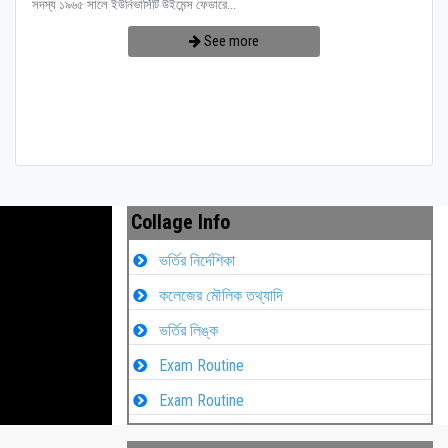
সদস্য ১৯৬৫ সালে ইউনিভার্সিটি উইমেন্স ফেডারে...
See more
Collage Info
ভর্তির নির্দেশিকা
কলেজের মৌলিক তথ্যাদি
ভর্তির লিঙ্ক
Exam Routine
Exam Routine