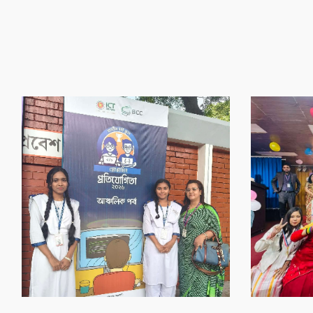
‌গৌর‌বের অর্জন
‌গৌর‌বের অর্জন