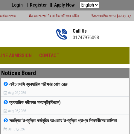
Login
Register
Apply Now
াদশ শ্রেণির বার্ষিক পরীক্ষার রুটিন
উচ্চমাধ্যমিক সেশন (২০২৪-২৫) পরীক্ষার্থীদের বোর্ড পরীক্ষ
Call Us
01747976098
LINE ADMISSION
CONTACT
Notices Board
এইচএসসি ব্যবহারিক পরীক্ষার রোল রেঞ্জ
Aug 06,2026
রীড়া প্রতিযোগিতা -২০২৫
ব্যবহারিক পরীক্ষার সময়সূচি(বিজ্ঞান)
Aug 06,2026
সমন্বিত উপবৃত্তি কর্মসূচির আওতায় উপবৃত্তি প্রাপ্ত শিক্ষার্থীদের তালিকা
Jul 01,2026