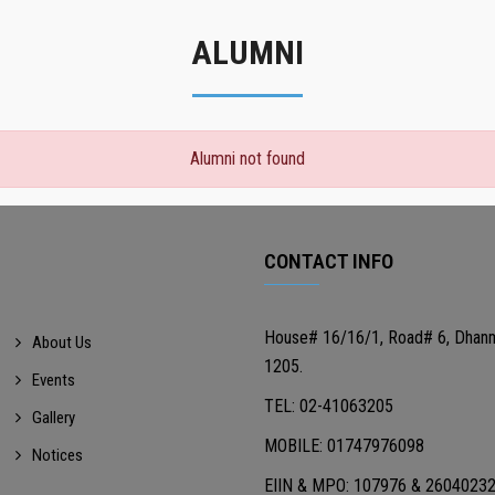
ALUMNI
Alumni not found
CONTACT INFO
House# 16/16/1, Road# 6, Dhan
About Us
1205.
Events
TEL: 02-41063205
Gallery
MOBILE: 01747976098
Notices
EIIN & MPO: 107976 & 2604023