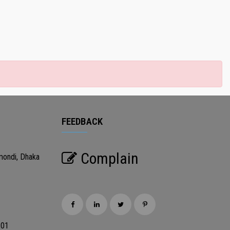
FEEDBACK
Complain
mondi, Dhaka
201