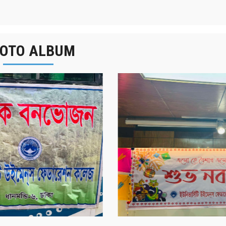
OTO ALBUM
র্ষিক বনভোজন ২০২৫
বাংলা নববর্ষ ১৪৩২ উদয