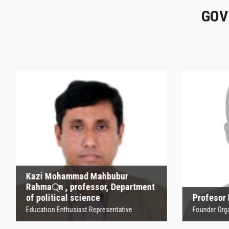
GOV
Kazi Mohammad
Mahbubur Rahma্‌n ,
P
professor, Department
of political science
Founder
Education Enthusiast Representative
Kazi Mohammad Mahbubur
Rahma্‌n , professor, Department
of political science
Profesor
Education Enthusiast Representative
Founder Orga