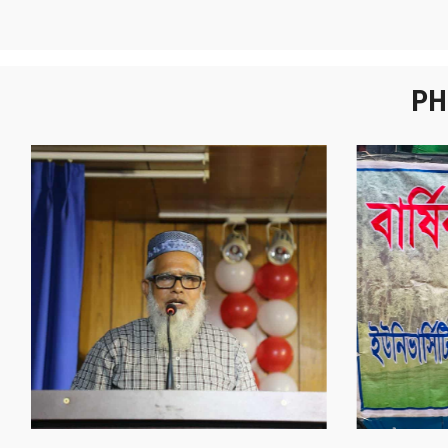
PH
নবীনবরণ - ২০২৫
বা