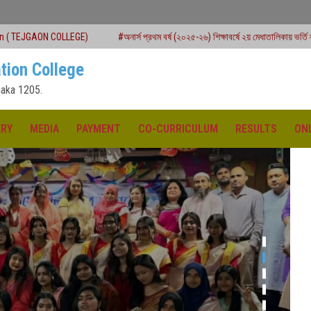
GE)
#অনার্স প্রথম বর্ষ (২০২৫-২৬) শিক্ষাবর্ষে ২য় মেধাতালিকায় ভর্তি কার্যক্রম শুরু
#এক
tion College
aka 1205.
ERY
MEDIA
PAYMENT
CO-CURRICULUM
RESULTS
ON
ক্