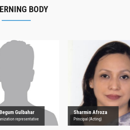
ERNING BODY
rofesor Begum
Sharmin Afroz
Gulbahar
Principal (Acting)
 Organization representative
 Begum Gulbahar
Sharmin Afroza
nization representative
Principal (Acting)