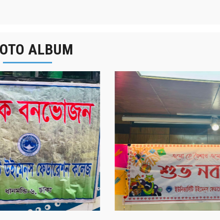
OTO ALBUM
র্ষিক বনভোজন ২০২৫
বাংলা নববর্ষ ১৪৩২ উদয