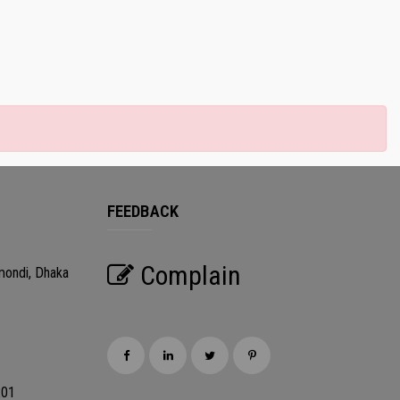
FEEDBACK
Complain
mondi, Dhaka
201