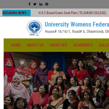
BREAKING NEWS :
ধ
H.S.C Board Exam Seat Plan ( TEJGAON COLLEGE)
#অনার্স প্রথম বর্ষ 
University Womens Federa
House# 16/16/1, Road# 6, Dhanmondi, Dh
HOME
ABOUT US
FACULTIES
ACADEMICS
GALL
১৪৩৩