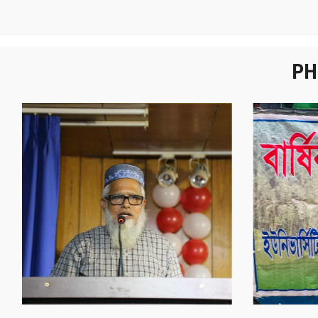
PH
নবীনবরণ - ২০২৫
বা