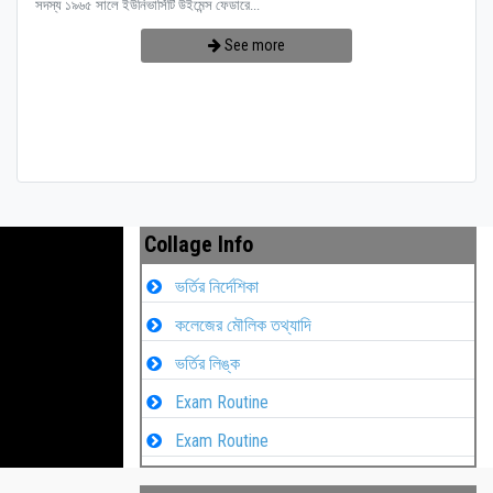
সদস্য ১৯৬৫ সালে ইউনিভার্সিটি উইমেন্স ফেডারে...
See more
Collage Info
ভর্তির নির্দেশিকা
কলেজের মৌলিক তথ্যাদি
ভর্তির লিঙ্ক
Exam Routine
Exam Routine