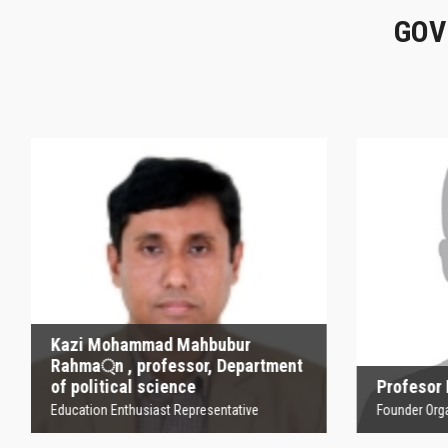
GOV
Kazi Mohammad
Mahbubur Rahma্‌n ,
P
professor, Department
of political science
Founder
Education Enthusiast Representative
Kazi Mohammad Mahbubur
Rahma্‌n , professor, Department
of political science
Profesor
Education Enthusiast Representative
Founder Orga