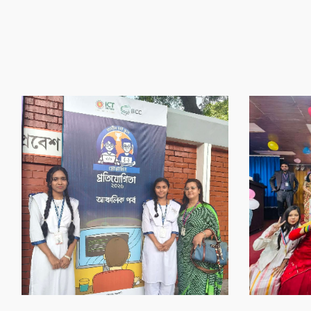
‌গৌর‌বের অর্জন
‌গৌর‌বের অর্জন