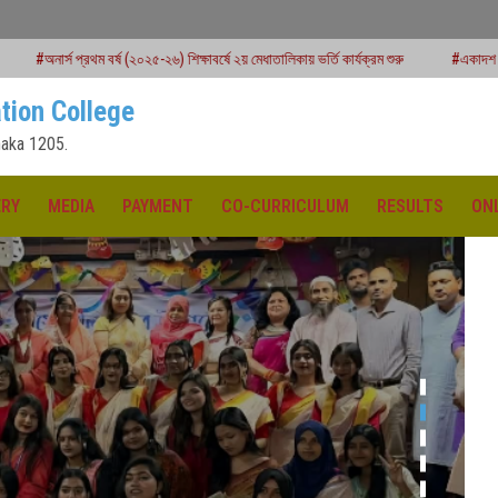
(২০২৫-২৬) শিক্ষাবর্ষে ২য় মেধাতালিকায় ভর্তি কার্যক্রম শুরু
#একাদশ শ্রেণির বার্ষিক পরীক্ষার রু
tion College
aka 1205.
ERY
MEDIA
PAYMENT
CO-CURRICULUM
RESULTS
ON
ক্