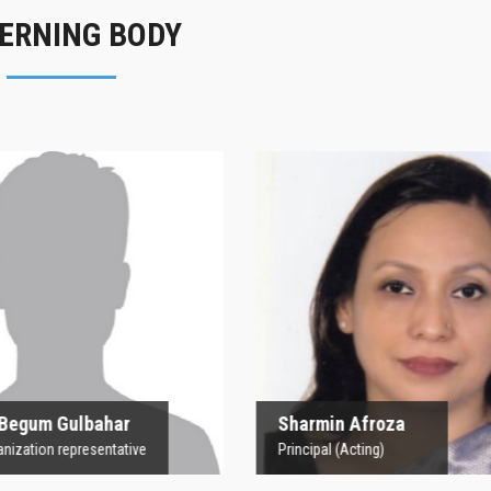
ERNING BODY
rofesor Begum
Sharmin Afroz
Gulbahar
Principal (Acting)
 Organization representative
 Begum Gulbahar
Sharmin Afroza
nization representative
Principal (Acting)