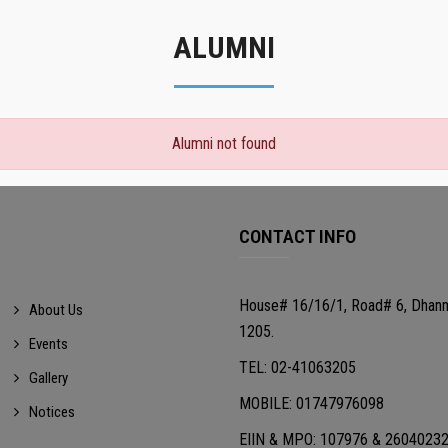
ALUMNI
Alumni not found
CONTACT INFO
House# 16/16/1, Road# 6, Dhan
About Us
1205.
Events
TEL: 02-41063205
Gallery
MOBILE: 01747976098
Notices
EIIN & MPO: 107976 & 2604023