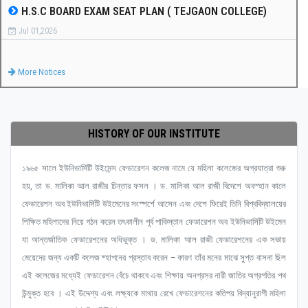
H.S.C BOARD EXAM SEAT PLAN ( TEJGAON COLLEGE)
Jul 01,2026
More Notices
HISTORY OF OUR INSTITUTE
১৯৬৫ সালে ইউনিভার্সিটি উইমেন্স ফেডারেশন কলেজ নামে যে মহিলা কলেজের অগ্রযাত্রা শুরু
হয়, তা ড. মালিকা আল রাজীর চিন্তার ফসল । ড. মালিকা আল রাজী বিদেশে অবস্হান কালে
ফেডারেশন অব ইউনিভার্সিটি উইমেনের সংস্পর্শে আসেন এবং দেশে ফিরেই তিনি বিশ্ববিদ্যালয়ের
শিক্ষিত মহিলাদের নিয়ে গঠন করেন তৎকালীন পূর্ব পাকিস্তান ফেডারেশন অব ইউনিভার্সিটি উইমেন
যা আন্তর্জাতিক ফেডারেশনের অধিভুক্ত । ড. মালিকা আল রাজী ফেডারেশনের এক সভায়
মেয়েদের জন্য একটি কলেজ ষ্হাপনের প্রস্তাব করেন – কারণ তাঁর মনের মাঝে সুপ্ত বাসনা ছিল
এই কলেজের মধ্যেই ফেডারেশন বেঁচে থাকবে এবং শিক্ষায় অনগ্রসর নারী জাতির অগ্রগতির পথ
উন্মুক্ত হবে । এই উদ্দেশ্য এবং লক্ষ্যকে মাথায় রেখে ফেডারেশনের কতিপয় বিদ্যানুরাগী মহিলা