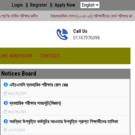
Login
Register
Apply Now
টিন
উচ্চমাধ্যমিক সেশন (২০২৪-২৫) পরীক্ষার্থীদের বোর্ড পরীক্ষার রুটিন - ২০২৬
# উচ্চ
Call Us
01747976098
LINE ADMISSION
CONTACT
Notices Board
এইচএসসি ব্যবহারিক পরীক্ষার রোল রেঞ্জ
Aug 06,2026
রীড়া প্রতিযোগিতা -২০২৫
ব্যবহারিক পরীক্ষার সময়সূচি(বিজ্ঞান)
Aug 06,2026
সমন্বিত উপবৃত্তি কর্মসূচির আওতায় উপবৃত্তি প্রাপ্ত শিক্ষার্থীদের তালিকা
Jul 01,2026