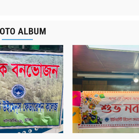
OTO ALBUM
র্ষিক বনভোজন ২০২৫
বাংলা নববর্ষ ১৪৩২ উদয