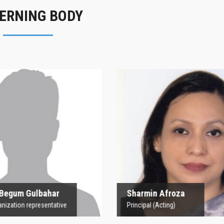
ERNING BODY
rofesor Begum
Sharmin Afroz
Gulbahar
Principal (Acting)
 Organization representative
 Begum Gulbahar
Sharmin Afroza
nization representative
Principal (Acting)