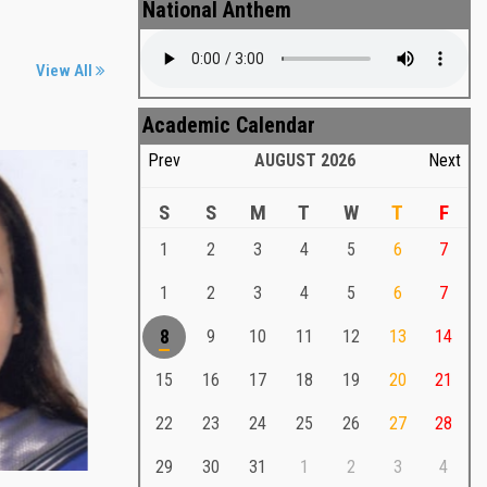
National Anthem
View All
Academic Calendar
Prev
AUGUST
2026
Next
S
S
M
T
W
T
F
1
2
3
4
5
6
7
Md. Shafiullah Sarker
a
1
2
3
4
5
6
7
Md. Shafiullah Sarkar , Professor ,
8
9
10
11
12
13
14
Teacher Representative
15
16
17
18
19
20
21
Md. Shafiullah Sarker
Md. Shafiullah Sarkar , Professor , Teacher
22
23
24
25
26
27
28
Representative
29
30
31
1
2
3
4