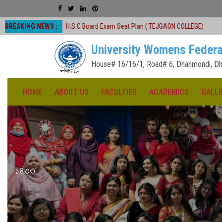
BREAKING NEWS :
H.S.C Board Exam Seat Plan ( TEJGAON COLLEGE)
#অনার্স প্রথম বর্ষ (২
University Womens Federa
House# 16/16/1, Road# 6, Dhanmondi, Dh
HOME
ABOUT US
FACULTIES
ACADEMICS
GALL
১৪৩৩