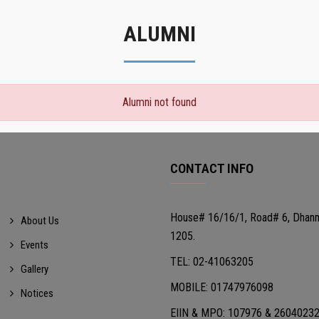
ALUMNI
Alumni not found
CONTACT INFO
House# 16/16/1, Road# 6, Dhan
About Us
1205.
Events
TEL: 02-41063205
Gallery
MOBILE: 01747976098
Notices
EIIN & MPO: 107976 & 2604023