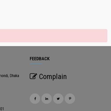
FEEDBACK
Complain
mondi, Dhaka
201