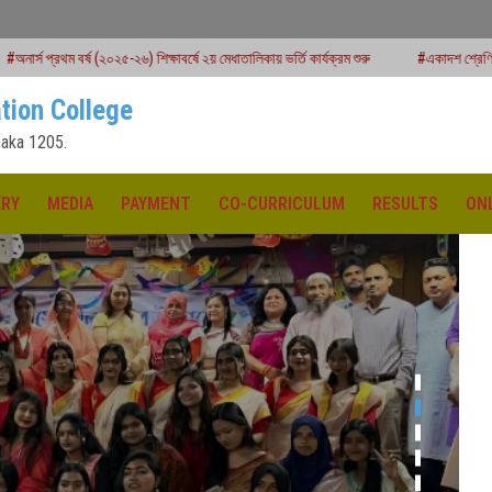
০২৫-২৬) শিক্ষাবর্ষে ২য় মেধাতালিকায় ভর্তি কার্যক্রম শুরু
#একাদশ শ্রেণির বার্ষিক পরীক্ষার রুটি
tion College
aka 1205.
ERY
MEDIA
PAYMENT
CO-CURRICULUM
RESULTS
ON
ক্