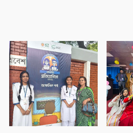
‌গৌর‌বের অর্জন
‌গৌর‌বের অর্জন