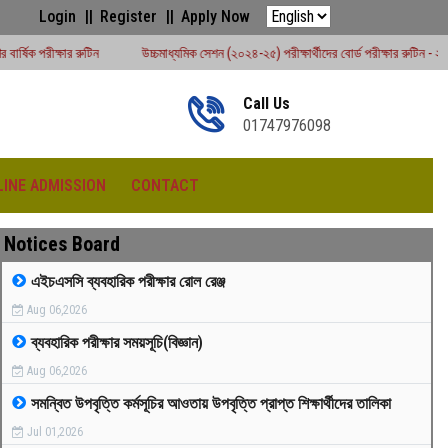
Login
Register
Apply Now
ন
উচ্চমাধ্যমিক সেশন (২০২৪-২৫) পরীক্ষার্থীদের বোর্ড পরীক্ষার রুটিন - ২০২৬
# উচ্চমা
Call Us
01747976098
LINE ADMISSION
CONTACT
Notices Board
এইচএসসি ব্যবহারিক পরীক্ষার রোল রেঞ্জ
Aug 06,2026
রীড়া প্রতিযোগিতা -২০২৫
ব্যবহারিক পরীক্ষার সময়সূচি(বিজ্ঞান)
Aug 06,2026
সমন্বিত উপবৃত্তি কর্মসূচির আওতায় উপবৃত্তি প্রাপ্ত শিক্ষার্থীদের তালিকা
Jul 01,2026