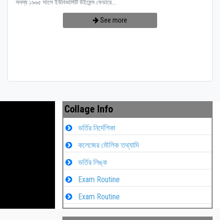
সদস্য ১৯৬৫ সালে ইউনিভার্সিটি উইমেন্স ফেডারে...
See more
Collage Info
ভর্তির নির্দেশিকা
কলেজের মৌলিক তথ্যাদি
ভর্তির লিঙ্ক
Exam Routine
Exam Routine