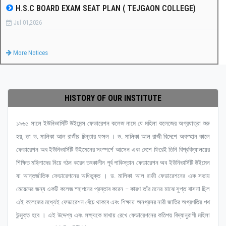
H.S.C BOARD EXAM SEAT PLAN ( TEJGAON COLLEGE)
Jul 01,2026
More Notices
HISTORY OF OUR INSTITUTE
১৯৬৫ সালে ইউনিভার্সিটি উইমেন্স ফেডারেশন কলেজ নামে যে মহিলা কলেজের অগ্রযাত্রা শুরু
হয়, তা ড. মালিকা আল রাজীর চিন্তার ফসল । ড. মালিকা আল রাজী বিদেশে অবস্হান কালে
ফেডারেশন অব ইউনিভার্সিটি উইমেনের সংস্পর্শে আসেন এবং দেশে ফিরেই তিনি বিশ্ববিদ্যালয়ের
শিক্ষিত মহিলাদের নিয়ে গঠন করেন তৎকালীন পূর্ব পাকিস্তান ফেডারেশন অব ইউনিভার্সিটি উইমেন
যা আন্তর্জাতিক ফেডারেশনের অধিভুক্ত । ড. মালিকা আল রাজী ফেডারেশনের এক সভায়
মেয়েদের জন্য একটি কলেজ ষ্হাপনের প্রস্তাব করেন – কারণ তাঁর মনের মাঝে সুপ্ত বাসনা ছিল
এই কলেজের মধ্যেই ফেডারেশন বেঁচে থাকবে এবং শিক্ষায় অনগ্রসর নারী জাতির অগ্রগতির পথ
উন্মুক্ত হবে । এই উদ্দেশ্য এবং লক্ষ্যকে মাথায় রেখে ফেডারেশনের কতিপয় বিদ্যানুরাগী মহিলা