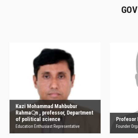
GOV
Kazi Mohammad
Mahbubur Rahma্‌n ,
P
professor, Department
of political science
Founder
Education Enthusiast Representative
Kazi Mohammad Mahbubur
Rahma্‌n , professor, Department
of political science
Profesor
Education Enthusiast Representative
Founder Orga