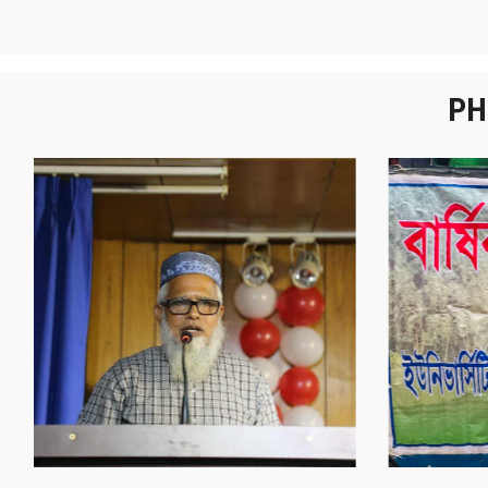
PH
নবীনবরণ - ২০২৫
বা