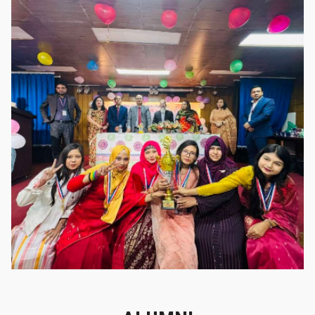
গৌরবের মুহূর্ত
গৌরবের মুহূর্ত