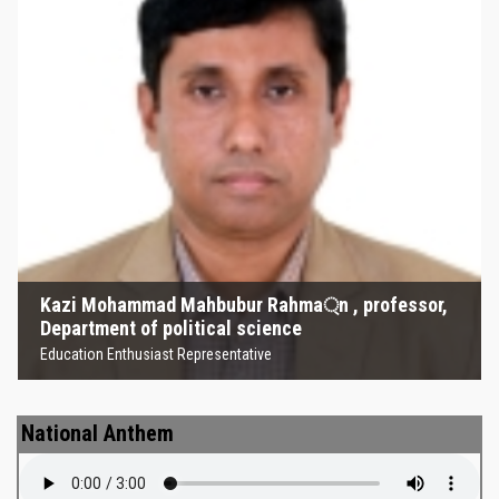
Kazi Mohammad Mahbubur
Rahma্‌n , professor, Department
of political science
Education Enthusiast Representative
Kazi Mohammad Mahbubur Rahma্‌n , professor,
Department of political science
Education Enthusiast Representative
National Anthem