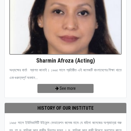
Sharmin Afroza (Acting)
অধ্যক্ষের বার্তা স্বাগত জানাই। ১৯৬৫ সালে প্রতিষ্ঠিত এই কলেজটি বাংলাদেশের শিক্ষা খাতে
এক গুরুত্বপূর্ণ অবদান...
See more
HISTORY OF OUR INSTITUTE
১৯৬৫ সালে ইউনিভার্সিটি উইমেন্স ফেডারেশন কলেজ নামে যে মহিলা কলেজের অগ্রযাত্রা শুরু
হয়, তা ড. মালিকা আল রাজীর চিন্তার ফসল । ড. মালিকা আল রাজী বিদেশে অবস্হান কালে