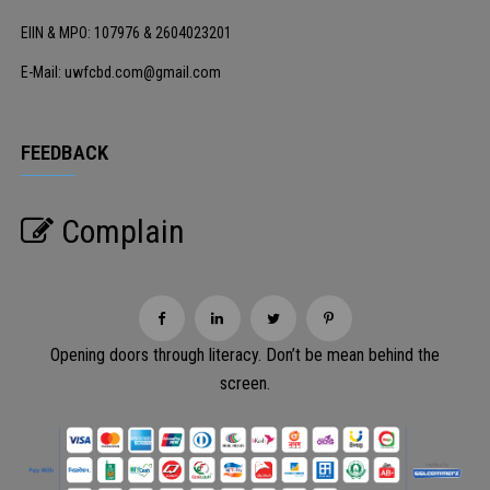
EIIN & MPO: 107976 & 2604023201
E-Mail: uwfcbd.com@gmail.com
FEEDBACK
Complain
Opening doors through literacy. Don’t be mean behind the
screen.