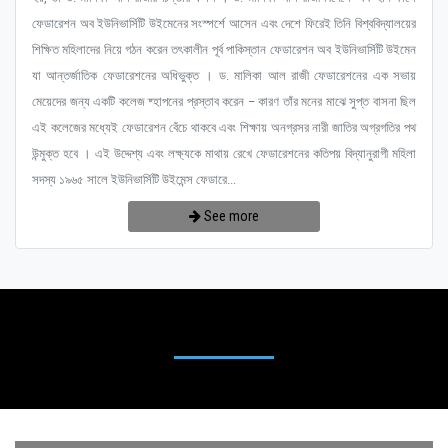
ফেডারেশন অব ইউনিভার্সিটি উইমেনের সংস্পর্শে আসেন এবং দেশে ফিরেই তিনি বিশ্ববিদ্যালয়ের
শিক্ষিত মহিলাদের নিয়ে গঠন করেন তৎকালীন পূর্ব পাকিস্তান ফেডারেশন অব ইউনিভার্সিটি উইমেন
যা আন্তর্জাতিক ফেডারেশনের অধিভুক্ত । ড. মালিকা আল রাজী ফেডারেশনের এক সভায়
মেয়েদের জন্য একটি কলেজ ষ্হাপনের প্রস্তাব করেন – কারণ তাঁর মনের মাঝে সুপ্ত বাসনা ছিল
এই কলেজের মধ্যেই ফেডারেশন বেঁচে থাকবে এবং শিক্ষায় অনগ্রসর নারী জাতির অগ্রগতির পথ
উন্মুক্ত হবে । এই উদ্দেশ্য এবং লক্ষ্যকে মাথায় রেখে ফেডারেশনের কতিপয় বিদ্যানুরাগী মহিলা
সদস্য ১৯৬৫ সালে ইউনিভার্সিটি উইমেন্স ফেডারে...
See more