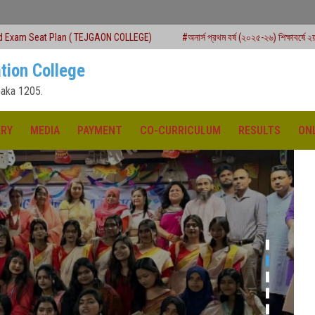
 TEJGAON COLLEGE)
#অনার্স প্রথম বর্ষ (২০২৫-২৬) শিক্ষাবর্ষে ২য় মেধাতালিকায় ভর্তি কার্যক্
tion College
aka 1205.
ERY
MEDIA
PAYMENT
CO-CURRICULUM
RESULTS
ON
ক্