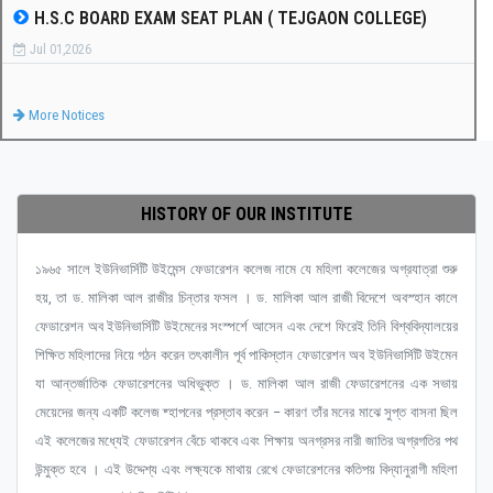
H.S.C BOARD EXAM SEAT PLAN ( TEJGAON COLLEGE)
Jul 01,2026
More Notices
HISTORY OF OUR INSTITUTE
১৯৬৫ সালে ইউনিভার্সিটি উইমেন্স ফেডারেশন কলেজ নামে যে মহিলা কলেজের অগ্রযাত্রা শুরু
হয়, তা ড. মালিকা আল রাজীর চিন্তার ফসল । ড. মালিকা আল রাজী বিদেশে অবস্হান কালে
ফেডারেশন অব ইউনিভার্সিটি উইমেনের সংস্পর্শে আসেন এবং দেশে ফিরেই তিনি বিশ্ববিদ্যালয়ের
শিক্ষিত মহিলাদের নিয়ে গঠন করেন তৎকালীন পূর্ব পাকিস্তান ফেডারেশন অব ইউনিভার্সিটি উইমেন
যা আন্তর্জাতিক ফেডারেশনের অধিভুক্ত । ড. মালিকা আল রাজী ফেডারেশনের এক সভায়
মেয়েদের জন্য একটি কলেজ ষ্হাপনের প্রস্তাব করেন – কারণ তাঁর মনের মাঝে সুপ্ত বাসনা ছিল
এই কলেজের মধ্যেই ফেডারেশন বেঁচে থাকবে এবং শিক্ষায় অনগ্রসর নারী জাতির অগ্রগতির পথ
উন্মুক্ত হবে । এই উদ্দেশ্য এবং লক্ষ্যকে মাথায় রেখে ফেডারেশনের কতিপয় বিদ্যানুরাগী মহিলা