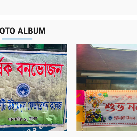
OTO ALBUM
র্ষিক বনভোজন ২০২৫
বাংলা নববর্ষ ১৪৩২ উদয