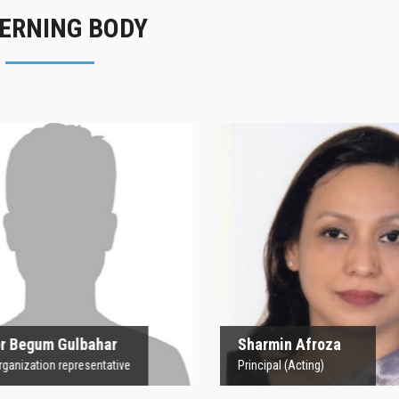
ERNING BODY
rofesor Begum
Sharmin Afroz
Gulbahar
Principal (Acting)
 Organization representative
 Begum Gulbahar
Sharmin Afroza
nization representative
Principal (Acting)