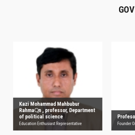
GOV
Kazi Mohammad
Mahbubur Rahma্‌n ,
P
professor, Department
of political science
Founder
Education Enthusiast Representative
Kazi Mohammad Mahbubur
Rahma্‌n , professor, Department
of political science
Profesor
Education Enthusiast Representative
Founder Orga