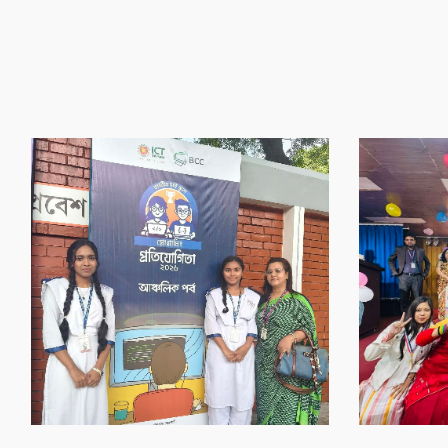
‌গৌর‌বের অর্জন
‌গৌর‌বের অর্জন