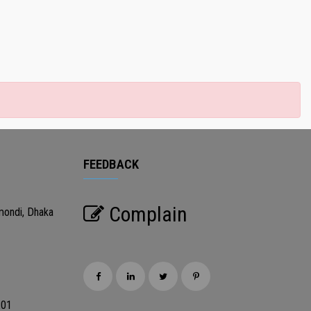
FEEDBACK
Complain
mondi, Dhaka
201