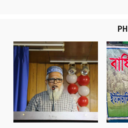
PH
নবীনবরণ - ২০২৫
বা