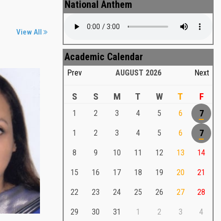
National Anthem
View All
Academic Calendar
Prev
AUGUST
2026
Next
S
S
M
T
W
T
F
1
2
3
4
5
6
7
Md. Shafiullah Sarker
a
1
2
3
4
5
6
7
Md. Shafiullah Sarkar , Professor ,
8
9
10
11
12
13
14
Teacher Representative
15
16
17
18
19
20
21
Md. Shafiullah Sarker
Md. Shafiullah Sarkar , Professor , Teacher
22
23
24
25
26
27
28
Representative
29
30
31
1
2
3
4