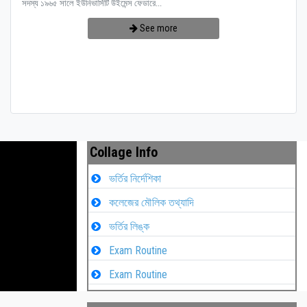
সদস্য ১৯৬৫ সালে ইউনিভার্সিটি উইমেন্স ফেডারে...
See more
Collage Info
ভর্তির নির্দেশিকা
কলেজের মৌলিক তথ্যাদি
ভর্তির লিঙ্ক
Exam Routine
Exam Routine