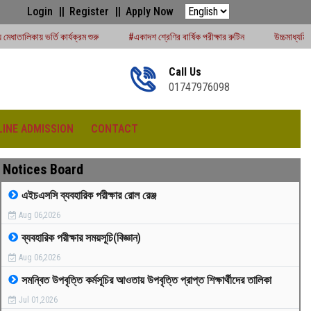
Login
Register
Apply Now
রম শুরু
#একাদশ শ্রেণির বার্ষিক পরীক্ষার রুটিন
উচ্চমাধ্যমিক সেশন (২০২৪-২৫) পরীক্ষার
Call Us
01747976098
LINE ADMISSION
CONTACT
Notices Board
এইচএসসি ব্যবহারিক পরীক্ষার রোল রেঞ্জ
Aug 06,2026
রীড়া প্রতিযোগিতা -২০২৫
ব্যবহারিক পরীক্ষার সময়সূচি(বিজ্ঞান)
Aug 06,2026
সমন্বিত উপবৃত্তি কর্মসূচির আওতায় উপবৃত্তি প্রাপ্ত শিক্ষার্থীদের তালিকা
Jul 01,2026