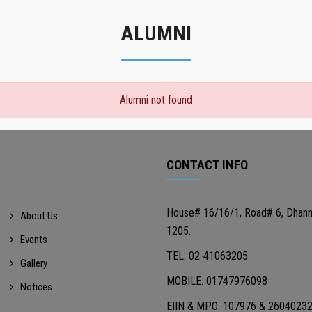
ALUMNI
Alumni not found
CONTACT INFO
House# 16/16/1, Road# 6, Dhan
About Us
1205.
Events
TEL: 02-41063205
Gallery
MOBILE: 01747976098
Notices
EIIN & MPO: 107976 & 2604023