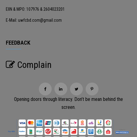
EIIN & MPO: 107976 & 2604023201
E-Mail: uwfcbd.com@gmail.com
FEEDBACK
Complain
Opening doors through literacy. Don’t be mean behind the
screen.