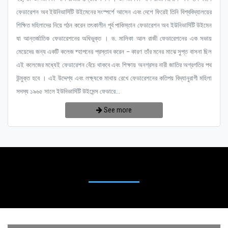
ফেডারেশন অব ইউনিভার্সিটি উইমেনের সংস্পর্শে আসেন এবং দেশে ফিরেই তিনি বিশ্ববিদ্যালয়ের
শিক্ষিত মহিলাদের নিয়ে গঠন করেন তৎকালীন পূর্ব পাকিস্তান ফেডারেশন অব ইউনিভার্সিটি উইমেন
যা আন্তর্জাতিক ফেডারেশনের অধিভুক্ত । ড. মালিকা আল রাজী ফেডারেশনের এক সভায়
মেয়েদের জন্য একটি কলেজ ষ্হাপনের প্রস্তাব করেন – কারণ তাঁর মনের মাঝে সুপ্ত বাসনা ছিল
এই কলেজের মধ্যেই ফেডারেশন বেঁচে থাকবে এবং শিক্ষায় অনগ্রসর নারী জাতির অগ্রগতির পথ
উন্মুক্ত হবে । এই উদ্দেশ্য এবং লক্ষ্যকে মাথায় রেখে ফেডারেশনের কতিপয় বিদ্যানুরাগী মহিলা
সদস্য ১৯৬৫ সালে ইউনিভার্সিটি উইমেন্স ফেডারে...
See more