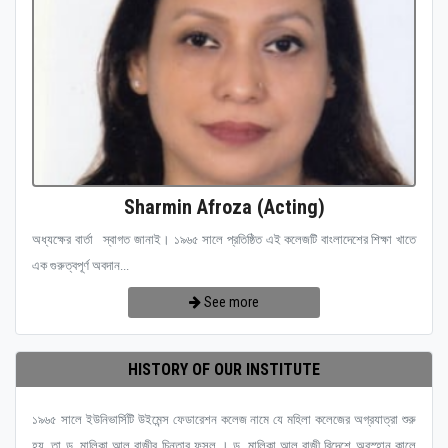
Sharmin Afroza (Acting)
অধ্যক্ষের বার্তা স্বাগত জানাই। ১৯৬৫ সালে প্রতিষ্ঠিত এই কলেজটি বাংলাদেশের শিক্ষা খাতে
এক গুরুত্বপূর্ণ অবদান...
See more
HISTORY OF OUR INSTITUTE
১৯৬৫ সালে ইউনিভার্সিটি উইমেন্স ফেডারেশন কলেজ নামে যে মহিলা কলেজের অগ্রযাত্রা শুরু
হয়, তা ড. মালিকা আল রাজীর চিন্তার ফসল । ড. মালিকা আল রাজী বিদেশে অবস্হান কালে