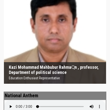
Kazi Mohammad Mahbubur
Rahma্‌n , professor, Department
of political science
Education Enthusiast Representative
Kazi Mohammad Mahbubur Rahma্‌n , professor,
Department of political science
Education Enthusiast Representative
National Anthem