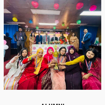
গৌরবের মুহূর্ত
গৌরবের মুহূর্ত