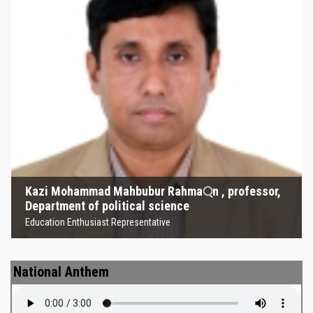
Kazi Mohammad Mahbubur
Rahma্‌n , professor, Department
of political science
Education Enthusiast Representative
Kazi Mohammad Mahbubur Rahma্‌n , professor,
Department of political science
Education Enthusiast Representative
National Anthem