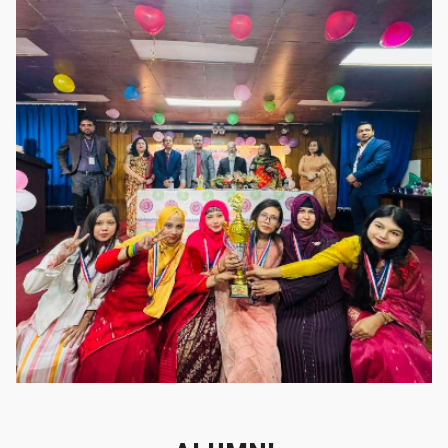
গৌরবের মুহূর্ত
গৌরবের মুহূর্ত