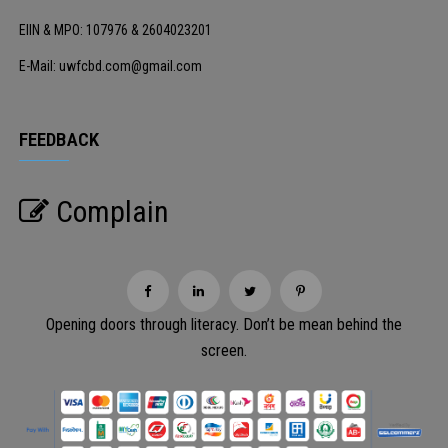
EIIN & MPO: 107976 & 2604023201
E-Mail: uwfcbd.com@gmail.com
FEEDBACK
Complain
Opening doors through literacy. Don’t be mean behind the
screen.