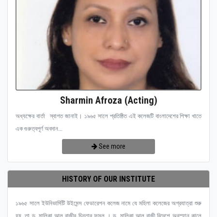
Sharmin Afroza (Acting)
অধ্যক্ষের বার্তা স্বাগত জানাই। ১৯৬৫ সালে প্রতিষ্ঠিত এই কলেজটি বাংলাদেশের শিক্ষা খাতে
এক গুরুত্বপূর্ণ অবদান...
See more
HISTORY OF OUR INSTITUTE
১৯৬৫ সালে ইউনিভার্সিটি উইমেন্স ফেডারেশন কলেজ নামে যে মহিলা কলেজের অগ্রযাত্রা শুরু
হয়, তা ড. মালিকা আল রাজীর চিন্তার ফসল । ড. মালিকা আল রাজী বিদেশে অবস্হান কালে