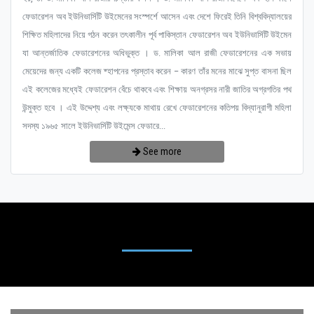
ফেডারেশন অব ইউনিভার্সিটি উইমেনের সংস্পর্শে আসেন এবং দেশে ফিরেই তিনি বিশ্ববিদ্যালয়ের
শিক্ষিত মহিলাদের নিয়ে গঠন করেন তৎকালীন পূর্ব পাকিস্তান ফেডারেশন অব ইউনিভার্সিটি উইমেন
যা আন্তর্জাতিক ফেডারেশনের অধিভুক্ত । ড. মালিকা আল রাজী ফেডারেশনের এক সভায়
মেয়েদের জন্য একটি কলেজ ষ্হাপনের প্রস্তাব করেন – কারণ তাঁর মনের মাঝে সুপ্ত বাসনা ছিল
এই কলেজের মধ্যেই ফেডারেশন বেঁচে থাকবে এবং শিক্ষায় অনগ্রসর নারী জাতির অগ্রগতির পথ
উন্মুক্ত হবে । এই উদ্দেশ্য এবং লক্ষ্যকে মাথায় রেখে ফেডারেশনের কতিপয় বিদ্যানুরাগী মহিলা
সদস্য ১৯৬৫ সালে ইউনিভার্সিটি উইমেন্স ফেডারে...
See more