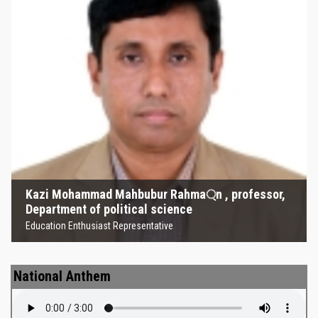
Kazi Mohammad Mahbubur
Rahma্‌n , professor, Department
of political science
Education Enthusiast Representative
Kazi Mohammad Mahbubur Rahma্‌n , professor,
Department of political science
Education Enthusiast Representative
National Anthem