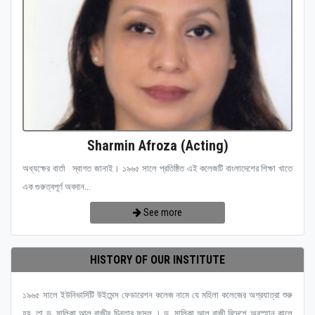
Sharmin Afroza (Acting)
অধ্যক্ষের বার্তা স্বাগত জানাই। ১৯৬৫ সালে প্রতিষ্ঠিত এই কলেজটি বাংলাদেশের শিক্ষা খাতে
এক গুরুত্বপূর্ণ অবদান...
See more
HISTORY OF OUR INSTITUTE
১৯৬৫ সালে ইউনিভার্সিটি উইমেন্স ফেডারেশন কলেজ নামে যে মহিলা কলেজের অগ্রযাত্রা শুরু
হয়, তা ড. মালিকা আল রাজীর চিন্তার ফসল । ড. মালিকা আল রাজী বিদেশে অবস্হান কালে