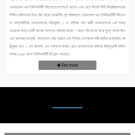
ফেডারেশন অব ইউনিভার্সিটি উইমেনের সংস্পর্শে আসেন এবং দেশে ফিরেই তিনি বিশ্ববিদ্যালয়ের
শিক্ষিত মহিলাদের নিয়ে গঠন করেন তৎকালীন পূর্ব পাকিস্তান ফেডারেশন অব ইউনিভার্সিটি উইমেন
যা আন্তর্জাতিক ফেডারেশনের অধিভুক্ত । ড. মালিকা আল রাজী ফেডারেশনের এক সভায়
মেয়েদের জন্য একটি কলেজ ষ্হাপনের প্রস্তাব করেন – কারণ তাঁর মনের মাঝে সুপ্ত বাসনা ছিল
এই কলেজের মধ্যেই ফেডারেশন বেঁচে থাকবে এবং শিক্ষায় অনগ্রসর নারী জাতির অগ্রগতির পথ
উন্মুক্ত হবে । এই উদ্দেশ্য এবং লক্ষ্যকে মাথায় রেখে ফেডারেশনের কতিপয় বিদ্যানুরাগী মহিলা
সদস্য ১৯৬৫ সালে ইউনিভার্সিটি উইমেন্স ফেডারে...
See more