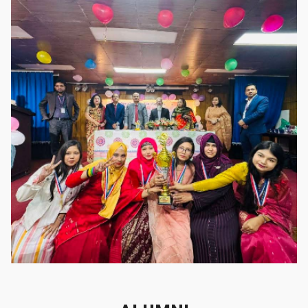
গৌরবের মুহূর্ত
গৌরবের মুহূর্ত