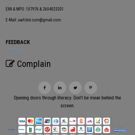
EIIN & MPO: 107976 & 2604023201
E-Mail: uwfcbd.com@gmail.com
FEEDBACK
Complain
Opening doors through literacy. Don’t be mean behind the
screen.