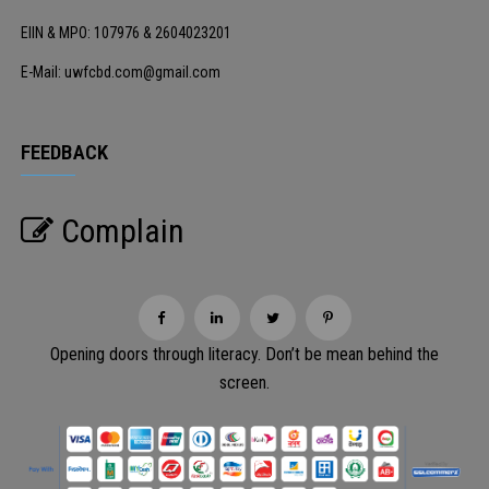
EIIN & MPO: 107976 & 2604023201
E-Mail: uwfcbd.com@gmail.com
FEEDBACK
Complain
Opening doors through literacy. Don’t be mean behind the
screen.