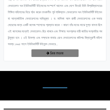
ফেডারেশন অব ইউনিভার্সিটি উইমেনের সংস্পর্শে আসেন এবং দেশে ফিরেই তিনি বিশ্ববিদ্যালয়ের
শিক্ষিত মহিলাদের নিয়ে গঠন করেন তৎকালীন পূর্ব পাকিস্তান ফেডারেশন অব ইউনিভার্সিটি উইমেন
যা আন্তর্জাতিক ফেডারেশনের অধিভুক্ত । ড. মালিকা আল রাজী ফেডারেশনের এক সভায়
মেয়েদের জন্য একটি কলেজ ষ্হাপনের প্রস্তাব করেন – কারণ তাঁর মনের মাঝে সুপ্ত বাসনা ছিল
এই কলেজের মধ্যেই ফেডারেশন বেঁচে থাকবে এবং শিক্ষায় অনগ্রসর নারী জাতির অগ্রগতির পথ
উন্মুক্ত হবে । এই উদ্দেশ্য এবং লক্ষ্যকে মাথায় রেখে ফেডারেশনের কতিপয় বিদ্যানুরাগী মহিলা
সদস্য ১৯৬৫ সালে ইউনিভার্সিটি উইমেন্স ফেডারে...
See more