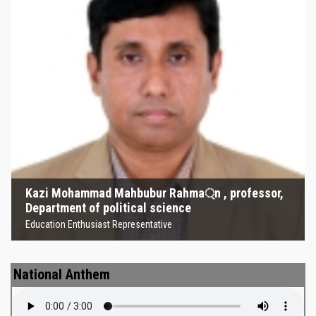
Kazi Mohammad Mahbubur
Rahma্‌n , professor, Department
of political science
Education Enthusiast Representative
Kazi Mohammad Mahbubur Rahma্‌n , professor,
Department of political science
Education Enthusiast Representative
National Anthem