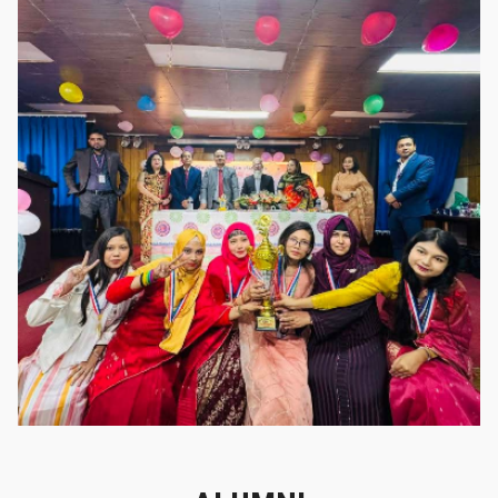
গৌরবের মুহূর্ত
গৌরবের মুহূর্ত