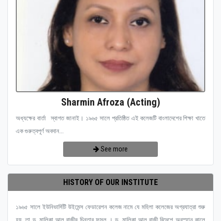
Sharmin Afroza (Acting)
অধ্যক্ষের বার্তা স্বাগত জানাই। ১৯৬৫ সালে প্রতিষ্ঠিত এই কলেজটি বাংলাদেশের শিক্ষা খাতে
এক গুরুত্বপূর্ণ অবদান...
See more
HISTORY OF OUR INSTITUTE
১৯৬৫ সালে ইউনিভার্সিটি উইমেন্স ফেডারেশন কলেজ নামে যে মহিলা কলেজের অগ্রযাত্রা শুরু
হয়, তা ড. মালিকা আল রাজীর চিন্তার ফসল । ড. মালিকা আল রাজী বিদেশে অবস্হান কালে