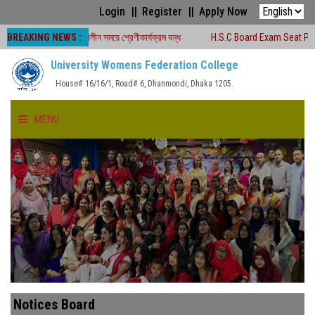
Login
Register
Apply Now
BREAKING NEWS :
-২০২৬ চলাকালীন সময়ে শ্রেণীকার্যক্রম বন্ধ
H.S.C Board Exam Seat Plan ( TEJGAO
University Womens Federation College
House# 16/16/1, Road# 6, Dhanmondi, Dhaka 1205.
MENU
HOME
ABOUT US
FACULTIES
ACADEMICS
Notices Board
GALLERY