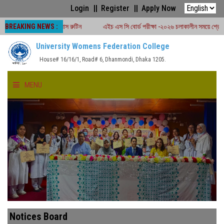
Login
Register
Apply Now
BREAKING NEWS :
বর্ষের ক্লাস রুটিন
এইচ এস সি বোর্ড পরীক্ষা -২০২৬ চলাকালীন সময়ে শ্রেণীকার্যক্রম বন্ধ
University Womens Federation College
House# 16/16/1, Road# 6, Dhanmondi, Dhaka 1205.
MENU
HOME
ABOUT US
FACULTIES
ACADEMICS
Notices Board
GALLERY