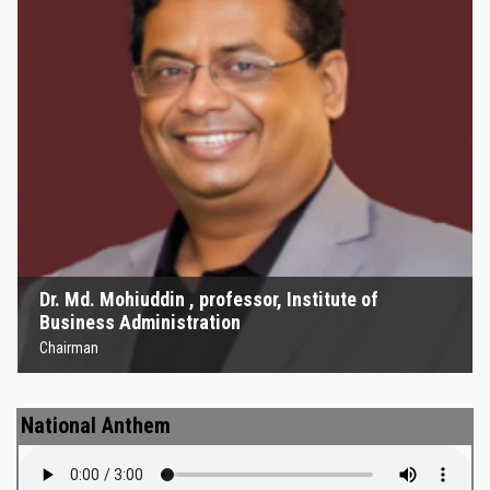
Kazi Mohammad Mahbubur
Rahma্‌n , professor, Department
of political science
Education Enthusiast Representative
Kazi Mohammad Mahbubur Rahma্‌n , professor,
Department of political science
Education Enthusiast Representative
National Anthem