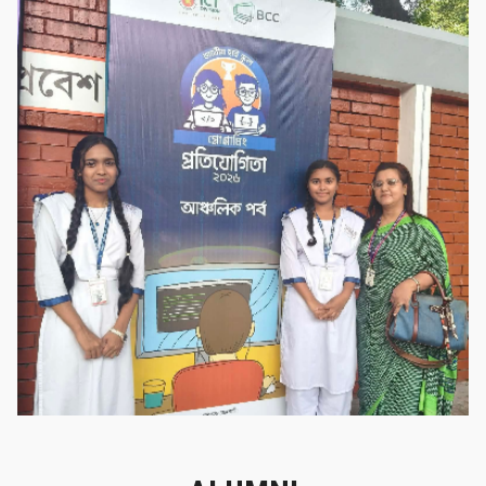
গৌরবের মুহূর্ত
গৌরবের মুহূর্ত