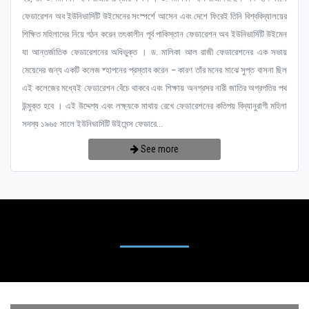
ফেডারেশন অব ইউনিভার্সিটি উইমেনের সংস্পর্শে আসেন এবং দেশে ফিরেই তিনি বিশ্ববিদ্যালয়ের
শিক্ষিত মহিলাদের নিয়ে গঠন করেন তৎকালীন পূর্ব পাকিস্তান ফেডারেশন অব ইউনিভার্সিটি উইমেন
যা আন্তর্জাতিক ফেডারেশনের অধিভুক্ত । ড. মালিকা আল রাজী ফেডারেশনের এক সভায়
মেয়েদের জন্য একটি কলেজ ষ্হাপনের প্রস্তাব করেন – কারণ তাঁর মনের মাঝে সুপ্ত বাসনা ছিল
এই কলেজের মধ্যেই ফেডারেশন বেঁচে থাকবে এবং শিক্ষায় অনগ্রসর নারী জাতির অগ্রগতির পথ
উন্মুক্ত হবে । এই উদ্দেশ্য এবং লক্ষ্যকে মাথায় রেখে ফেডারেশনের কতিপয় বিদ্যানুরাগী মহিলা
সদস্য ১৯৬৫ সালে ইউনিভার্সিটি উইমেন্স ফেডারে...
See more