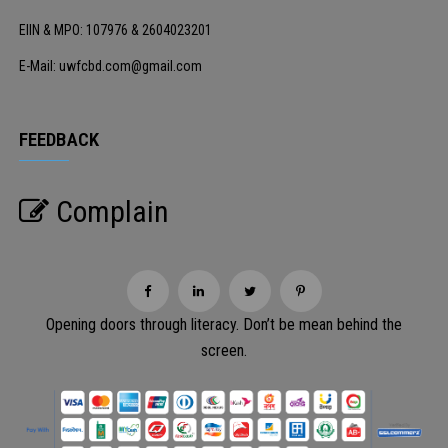
EIIN & MPO: 107976 & 2604023201
E-Mail: uwfcbd.com@gmail.com
FEEDBACK
Complain
Opening doors through literacy. Don’t be mean behind the
screen.