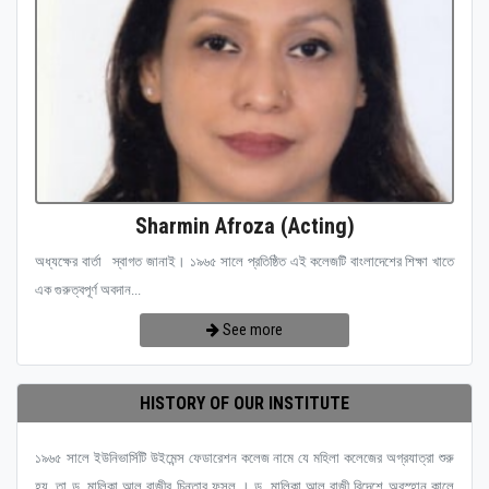
Sharmin Afroza (Acting)
অধ্যক্ষের বার্তা স্বাগত জানাই। ১৯৬৫ সালে প্রতিষ্ঠিত এই কলেজটি বাংলাদেশের শিক্ষা খাতে
এক গুরুত্বপূর্ণ অবদান...
See more
HISTORY OF OUR INSTITUTE
১৯৬৫ সালে ইউনিভার্সিটি উইমেন্স ফেডারেশন কলেজ নামে যে মহিলা কলেজের অগ্রযাত্রা শুরু
হয়, তা ড. মালিকা আল রাজীর চিন্তার ফসল । ড. মালিকা আল রাজী বিদেশে অবস্হান কালে