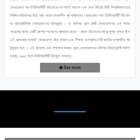
ফেডারেশন অব ইউনিভার্সিটি উইমেনের সংস্পর্শে আসেন এবং দেশে ফিরেই তিনি বিশ্ববিদ্যালয়ের
শিক্ষিত মহিলাদের নিয়ে গঠন করেন তৎকালীন পূর্ব পাকিস্তান ফেডারেশন অব ইউনিভার্সিটি উইমেন
যা আন্তর্জাতিক ফেডারেশনের অধিভুক্ত । ড. মালিকা আল রাজী ফেডারেশনের এক সভায়
মেয়েদের জন্য একটি কলেজ ষ্হাপনের প্রস্তাব করেন – কারণ তাঁর মনের মাঝে সুপ্ত বাসনা ছিল
এই কলেজের মধ্যেই ফেডারেশন বেঁচে থাকবে এবং শিক্ষায় অনগ্রসর নারী জাতির অগ্রগতির পথ
উন্মুক্ত হবে । এই উদ্দেশ্য এবং লক্ষ্যকে মাথায় রেখে ফেডারেশনের কতিপয় বিদ্যানুরাগী মহিলা
সদস্য ১৯৬৫ সালে ইউনিভার্সিটি উইমেন্স ফেডারে...
See more