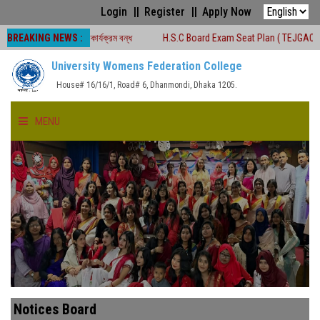
Login
Register
Apply Now
BREAKING NEWS :
ময়ে শ্রেণীকার্যক্রম বন্ধ
H.S.C Board Exam Seat Plan ( TEJGAON COLLEGE)
University Womens Federation College
House# 16/16/1, Road# 6, Dhanmondi, Dhaka 1205.
MENU
HOME
ABOUT US
FACULTIES
ACADEMICS
Notices Board
GALLERY