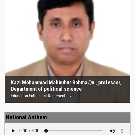
Kazi Mohammad Mahbubur
Rahma্‌n , professor, Department
of political science
Education Enthusiast Representative
Kazi Mohammad Mahbubur Rahma্‌n , professor,
Department of political science
Education Enthusiast Representative
National Anthem