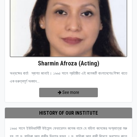
Sharmin Afroza (Acting)
অধ্যক্ষের বার্তা স্বাগত জানাই। ১৯৬৫ সালে প্রতিষ্ঠিত এই কলেজটি বাংলাদেশের শিক্ষা খাতে
এক গুরুত্বপূর্ণ অবদান...
See more
HISTORY OF OUR INSTITUTE
১৯৬৫ সালে ইউনিভার্সিটি উইমেন্স ফেডারেশন কলেজ নামে যে মহিলা কলেজের অগ্রযাত্রা শুরু
হয়, তা ড. মালিকা আল রাজীর চিন্তার ফসল । ড. মালিকা আল রাজী বিদেশে অবস্হান কালে