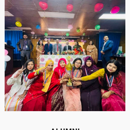
গৌরবের মুহূর্ত
গৌরবের মুহূর্ত