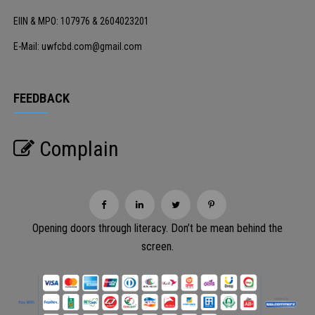
EIIN & MPO: 107976 & 2604023201
E-Mail: uwfcbd.com@gmail.com
FEEDBACK
Complain
Opening doors through literacy. Don’t be mean behind the
screen.