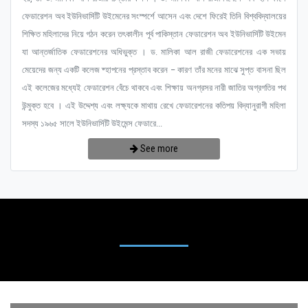
ফেডারেশন অব ইউনিভার্সিটি উইমেনের সংস্পর্শে আসেন এবং দেশে ফিরেই তিনি বিশ্ববিদ্যালয়ের
শিক্ষিত মহিলাদের নিয়ে গঠন করেন তৎকালীন পূর্ব পাকিস্তান ফেডারেশন অব ইউনিভার্সিটি উইমেন
যা আন্তর্জাতিক ফেডারেশনের অধিভুক্ত । ড. মালিকা আল রাজী ফেডারেশনের এক সভায়
মেয়েদের জন্য একটি কলেজ ষ্হাপনের প্রস্তাব করেন – কারণ তাঁর মনের মাঝে সুপ্ত বাসনা ছিল
এই কলেজের মধ্যেই ফেডারেশন বেঁচে থাকবে এবং শিক্ষায় অনগ্রসর নারী জাতির অগ্রগতির পথ
উন্মুক্ত হবে । এই উদ্দেশ্য এবং লক্ষ্যকে মাথায় রেখে ফেডারেশনের কতিপয় বিদ্যানুরাগী মহিলা
সদস্য ১৯৬৫ সালে ইউনিভার্সিটি উইমেন্স ফেডারে...
See more