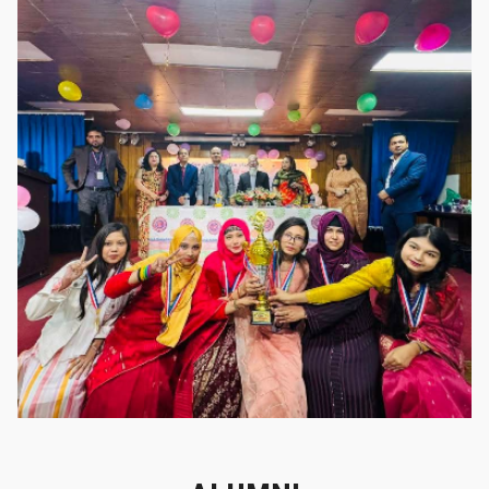
গৌরবের মুহূর্ত
গৌরবের মুহূর্ত