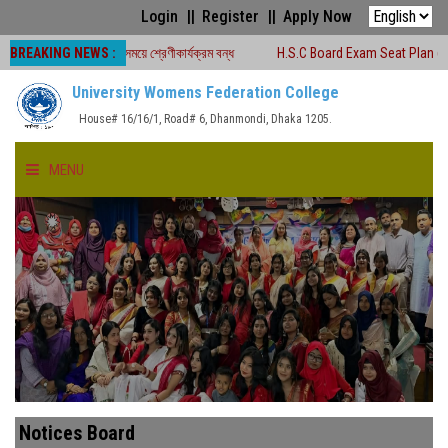
Login
Register
Apply Now
BREAKING NEWS :
 চলাকালীন সময়ে শ্রেণীকার্যক্রম বন্ধ
H.S.C Board Exam Seat Plan ( TEJGAON CO
University Womens Federation College
House# 16/16/1, Road# 6, Dhanmondi, Dhaka 1205.
MENU
HOME
ABOUT US
FACULTIES
ACADEMICS
Notices Board
GALLERY