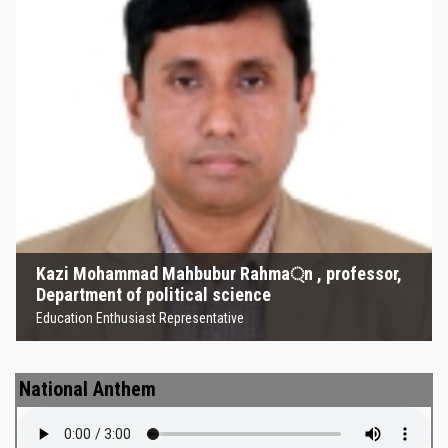
Kazi Mohammad Mahbubur
Rahma্‌n , professor, Department
of political science
Education Enthusiast Representative
Kazi Mohammad Mahbubur Rahma্‌n , professor,
Department of political science
Education Enthusiast Representative
National Anthem