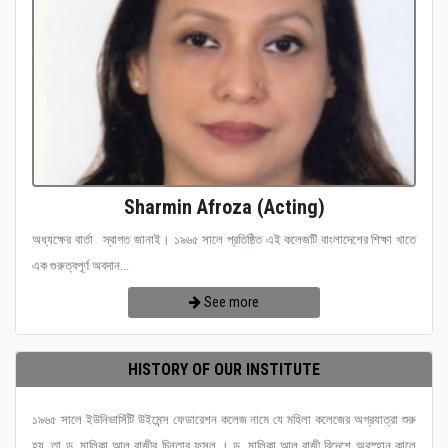
Sharmin Afroza (Acting)
অধ্যক্ষের বার্তা স্বাগত জানাই। ১৯৬৫ সালে প্রতিষ্ঠিত এই কলেজটি বাংলাদেশের শিক্ষা খাতে
এক গুরুত্বপূর্ণ অবদান...
See more
HISTORY OF OUR INSTITUTE
১৯৬৫ সালে ইউনিভার্সিটি উইমেন্স ফেডারেশন কলেজ নামে যে মহিলা কলেজের অগ্রযাত্রা শুরু
হয়, তা ড. মালিকা আল রাজীর চিন্তার ফসল । ড. মালিকা আল রাজী বিদেশে অবস্হান কালে