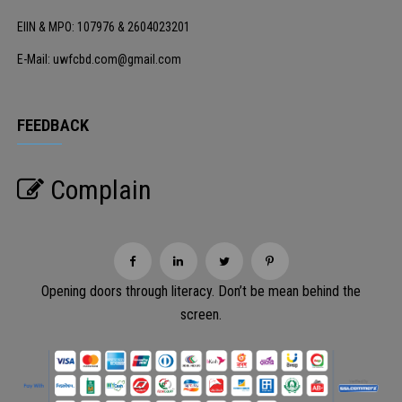
EIIN & MPO: 107976 & 2604023201
E-Mail: uwfcbd.com@gmail.com
FEEDBACK
Complain
Opening doors through literacy. Don’t be mean behind the
screen.