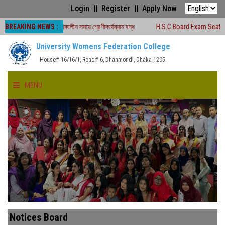
Login
Register
Apply Now
BREAKING NEWS :
া -২০২৬ চলাকালীন সময়ে শ্রেণীকার্যক্রম বন্ধ
H.S.C Board Exam Seat Plan ( TEJG
University Womens Federation College
House# 16/16/1, Road# 6, Dhanmondi, Dhaka 1205.
MENU
HOME
ABOUT US
FACULTIES
ACADEMICS
Notices Board
GALLERY