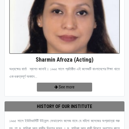
Sharmin Afroza (Acting)
অধ্যক্ষের বার্তা স্বাগত জানাই। ১৯৬৫ সালে প্রতিষ্ঠিত এই কলেজটি বাংলাদেশের শিক্ষা খাতে
এক গুরুত্বপূর্ণ অবদান...
See more
HISTORY OF OUR INSTITUTE
১৯৬৫ সালে ইউনিভার্সিটি উইমেন্স ফেডারেশন কলেজ নামে যে মহিলা কলেজের অগ্রযাত্রা শুরু
হয়, তা ড. মালিকা আল রাজীর চিন্তার ফসল । ড. মালিকা আল রাজী বিদেশে অবস্হান কালে