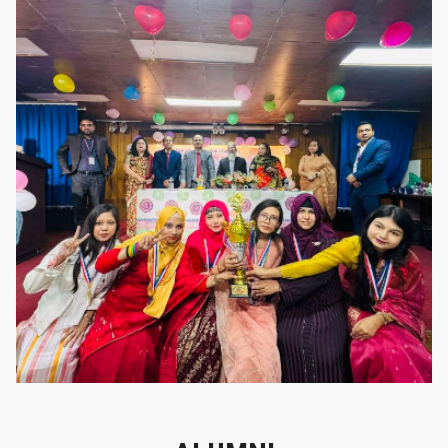
গৌরবের মুহূর্ত
গৌরবের মুহূর্ত