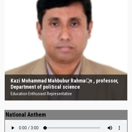
Kazi Mohammad Mahbubur
Rahma্‌n , professor, Department
of political science
Education Enthusiast Representative
Kazi Mohammad Mahbubur Rahma্‌n , professor,
Department of political science
Education Enthusiast Representative
National Anthem