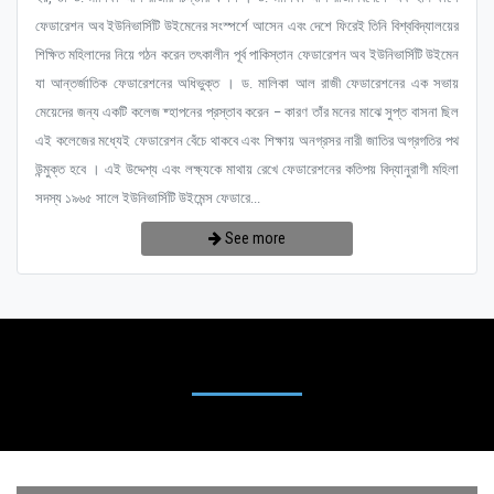
ফেডারেশন অব ইউনিভার্সিটি উইমেনের সংস্পর্শে আসেন এবং দেশে ফিরেই তিনি বিশ্ববিদ্যালয়ের
শিক্ষিত মহিলাদের নিয়ে গঠন করেন তৎকালীন পূর্ব পাকিস্তান ফেডারেশন অব ইউনিভার্সিটি উইমেন
যা আন্তর্জাতিক ফেডারেশনের অধিভুক্ত । ড. মালিকা আল রাজী ফেডারেশনের এক সভায়
মেয়েদের জন্য একটি কলেজ ষ্হাপনের প্রস্তাব করেন – কারণ তাঁর মনের মাঝে সুপ্ত বাসনা ছিল
এই কলেজের মধ্যেই ফেডারেশন বেঁচে থাকবে এবং শিক্ষায় অনগ্রসর নারী জাতির অগ্রগতির পথ
উন্মুক্ত হবে । এই উদ্দেশ্য এবং লক্ষ্যকে মাথায় রেখে ফেডারেশনের কতিপয় বিদ্যানুরাগী মহিলা
সদস্য ১৯৬৫ সালে ইউনিভার্সিটি উইমেন্স ফেডারে...
See more