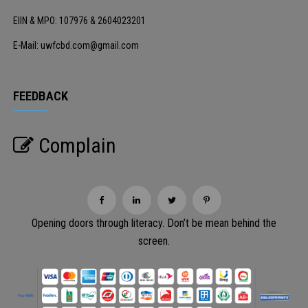
EIIN & MPO: 107976 & 2604023201
E-Mail: uwfcbd.com@gmail.com
FEEDBACK
Complain
Opening doors through literacy. Don’t be mean behind the
screen.