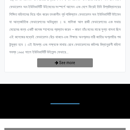
ফেডারেশন অব ইউনিভার্সিটি উইমেনের সংস্পর্শে আসেন এবং দেশে ফিরেই তিনি বিশ্ববিদ্যালয়ের
শিক্ষিত মহিলাদের নিয়ে গঠন করেন তৎকালীন পূর্ব পাকিস্তান ফেডারেশন অব ইউনিভার্সিটি উইমেন
যা আন্তর্জাতিক ফেডারেশনের অধিভুক্ত । ড. মালিকা আল রাজী ফেডারেশনের এক সভায়
মেয়েদের জন্য একটি কলেজ ষ্হাপনের প্রস্তাব করেন – কারণ তাঁর মনের মাঝে সুপ্ত বাসনা ছিল
এই কলেজের মধ্যেই ফেডারেশন বেঁচে থাকবে এবং শিক্ষায় অনগ্রসর নারী জাতির অগ্রগতির পথ
উন্মুক্ত হবে । এই উদ্দেশ্য এবং লক্ষ্যকে মাথায় রেখে ফেডারেশনের কতিপয় বিদ্যানুরাগী মহিলা
সদস্য ১৯৬৫ সালে ইউনিভার্সিটি উইমেন্স ফেডারে...
See more