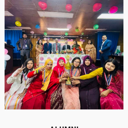
গৌরবের মুহূর্ত
গৌরবের মুহূর্ত