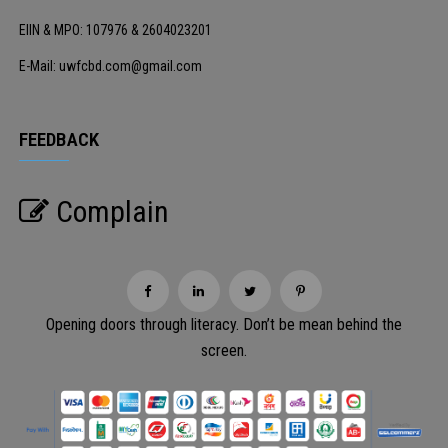
EIIN & MPO: 107976 & 2604023201
E-Mail: uwfcbd.com@gmail.com
FEEDBACK
Complain
Opening doors through literacy. Don’t be mean behind the
screen.