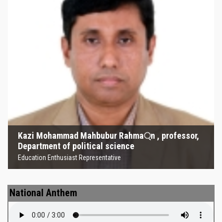
Kazi Mohammad Mahbubur
Rahma্‌n , professor, Department
of political science
Education Enthusiast Representative
Kazi Mohammad Mahbubur Rahma্‌n , professor,
Department of political science
Education Enthusiast Representative
National Anthem