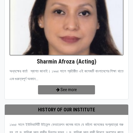
Sharmin Afroza (Acting)
অধ্যক্ষের বার্তা স্বাগত জানাই। ১৯৬৫ সালে প্রতিষ্ঠিত এই কলেজটি বাংলাদেশের শিক্ষা খাতে
এক গুরুত্বপূর্ণ অবদান...
See more
HISTORY OF OUR INSTITUTE
১৯৬৫ সালে ইউনিভার্সিটি উইমেন্স ফেডারেশন কলেজ নামে যে মহিলা কলেজের অগ্রযাত্রা শুরু
হয়, তা ড. মালিকা আল রাজীর চিন্তার ফসল । ড. মালিকা আল রাজী বিদেশে অবস্হান কালে