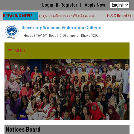
Login
Register
Apply Now
BREAKING NEWS :
োর্ড পরীক্ষা -২০২৬ চলাকালীন সময়ে শ্রেণীকার্যক্রম বন্ধ
H.S.C Board Exam Seat Pla
University Womens Federation College
House# 16/16/1, Road# 6, Dhanmondi, Dhaka 1205.
MENU
HOME
ABOUT US
FACULTIES
ACADEMICS
Notices Board
GALLERY