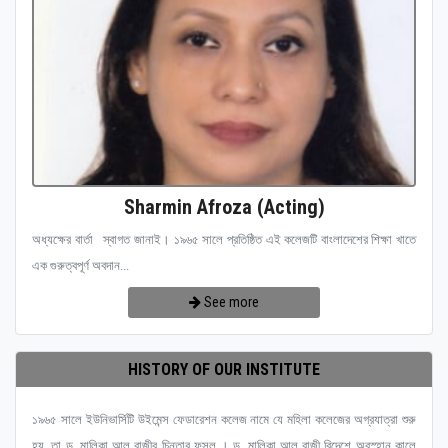
Sharmin Afroza (Acting)
অধ্যক্ষের বার্তা স্বাগত জানাই। ১৯৬৫ সালে প্রতিষ্ঠিত এই কলেজটি বাংলাদেশের শিক্ষা খাতে
এক গুরুত্বপূর্ণ অবদান...
See more
HISTORY OF OUR INSTITUTE
১৯৬৫ সালে ইউনিভার্সিটি উইমেন্স ফেডারেশন কলেজ নামে যে মহিলা কলেজের অগ্রযাত্রা শুরু
হয়, তা ড. মালিকা আল রাজীর চিন্তার ফসল । ড. মালিকা আল রাজী বিদেশে অবস্হান কালে