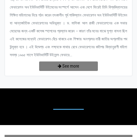
ফেডারেশন অব ইউনিভার্সিটি উইমেনের সংস্পর্শে আসেন এবং দেশে ফিরেই তিনি বিশ্ববিদ্যালয়ের
শিক্ষিত মহিলাদের নিয়ে গঠন করেন তৎকালীন পূর্ব পাকিস্তান ফেডারেশন অব ইউনিভার্সিটি উইমেন
যা আন্তর্জাতিক ফেডারেশনের অধিভুক্ত । ড. মালিকা আল রাজী ফেডারেশনের এক সভায়
মেয়েদের জন্য একটি কলেজ ষ্হাপনের প্রস্তাব করেন – কারণ তাঁর মনের মাঝে সুপ্ত বাসনা ছিল
এই কলেজের মধ্যেই ফেডারেশন বেঁচে থাকবে এবং শিক্ষায় অনগ্রসর নারী জাতির অগ্রগতির পথ
উন্মুক্ত হবে । এই উদ্দেশ্য এবং লক্ষ্যকে মাথায় রেখে ফেডারেশনের কতিপয় বিদ্যানুরাগী মহিলা
সদস্য ১৯৬৫ সালে ইউনিভার্সিটি উইমেন্স ফেডারে...
See more