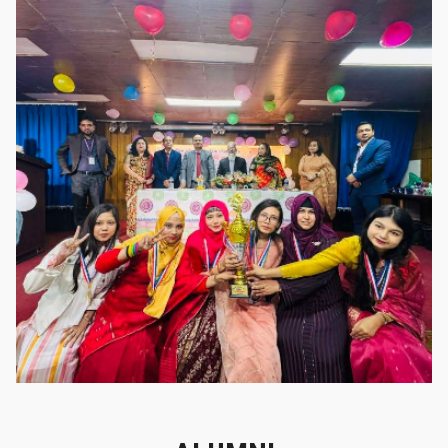
গৌরবের মুহূর্ত
গৌরবের মুহূর্ত