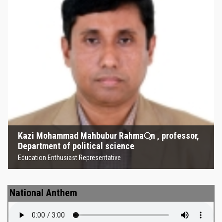
Kazi Mohammad Mahbubur
Rahma্‌n , professor, Department
of political science
Education Enthusiast Representative
Kazi Mohammad Mahbubur Rahma্‌n , professor,
Department of political science
Education Enthusiast Representative
National Anthem