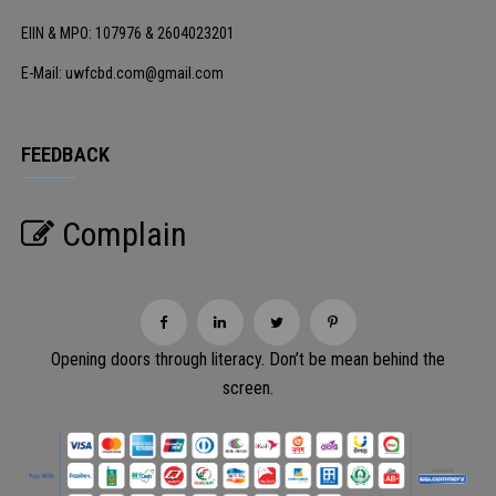
EIIN & MPO: 107976 & 2604023201
E-Mail: uwfcbd.com@gmail.com
FEEDBACK
Complain
Opening doors through literacy. Don’t be mean behind the
screen.