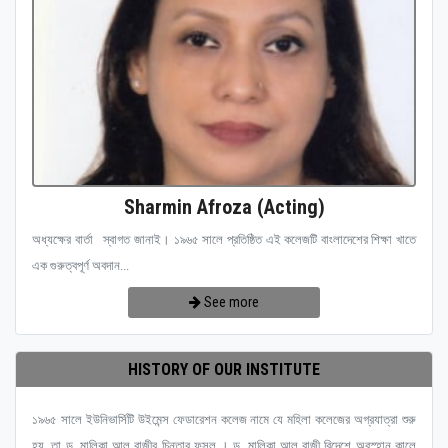
Sharmin Afroza (Acting)
অধ্যক্ষের বার্তা স্বাগত জানাই। ১৯৬৫ সালে প্রতিষ্ঠিত এই কলেজটি বাংলাদেশের শিক্ষা খাতে
এক গুরুত্বপূর্ণ অবদান...
See more
HISTORY OF OUR INSTITUTE
১৯৬৫ সালে ইউনিভার্সিটি উইমেন্স ফেডারেশন কলেজ নামে যে মহিলা কলেজের অগ্রযাত্রা শুরু
হয়, তা ড. মালিকা আল রাজীর চিন্তার ফসল । ড. মালিকা আল রাজী বিদেশে অবস্হান কালে