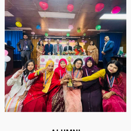
গৌরবের মুহূর্ত
গৌরবের মুহূর্ত