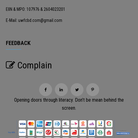
EIIN & MPO: 107976 & 2604023201
E-Mail: uwfcbd.com@gmail.com
FEEDBACK
Complain
Opening doors through literacy. Don’t be mean behind the
screen.