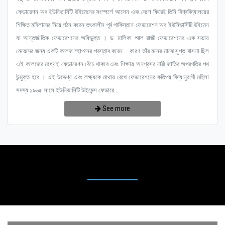
ফেডারেশন অব ইউনিভার্সিটি উইমেনের সংস্পর্শে আসেন এবং দেশে ফিরেই তিনি বিশ্ববিদ্যালয়ের
শিক্ষিত মহিলাদের নিয়ে গঠন করেন তৎকালীন পূর্ব পাকিস্তান ফেডারেশন অব ইউনিভার্সিটি উইমেন
যা আন্তর্জাতিক ফেডারেশনের অধিভুক্ত । ড. মালিকা আল রাজী ফেডারেশনের এক সভায়
মেয়েদের জন্য একটি কলেজ ষ্হাপনের প্রস্তাব করেন – কারণ তাঁর মনের মাঝে সুপ্ত বাসনা ছিল
এই কলেজের মধ্যেই ফেডারেশন বেঁচে থাকবে এবং শিক্ষায় অনগ্রসর নারী জাতির অগ্রগতির পথ
উন্মুক্ত হবে । এই উদ্দেশ্য এবং লক্ষ্যকে মাথায় রেখে ফেডারেশনের কতিপয় বিদ্যানুরাগী মহিলা
সদস্য ১৯৬৫ সালে ইউনিভার্সিটি উইমেন্স ফেডারে...
See more