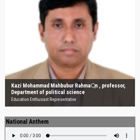
Kazi Mohammad Mahbubur
Rahma্‌n , professor, Department
of political science
Education Enthusiast Representative
Kazi Mohammad Mahbubur Rahma্‌n , professor,
Department of political science
Education Enthusiast Representative
National Anthem