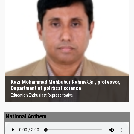
Kazi Mohammad Mahbubur
Rahma্‌n , professor, Department
of political science
Education Enthusiast Representative
Kazi Mohammad Mahbubur Rahma্‌n , professor,
Department of political science
Education Enthusiast Representative
National Anthem