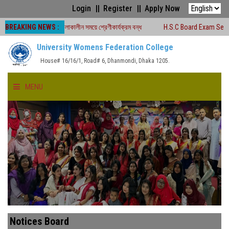
Login
Register
Apply Now
BREAKING NEWS :
ষা -২০২৬ চলাকালীন সময়ে শ্রেণীকার্যক্রম বন্ধ
H.S.C Board Exam Seat Plan ( TEJ
University Womens Federation College
House# 16/16/1, Road# 6, Dhanmondi, Dhaka 1205.
MENU
HOME
ABOUT US
FACULTIES
ACADEMICS
Notices Board
GALLERY