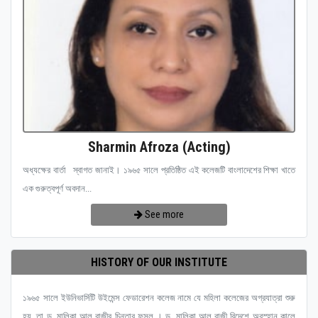
Sharmin Afroza (Acting)
অধ্যক্ষের বার্তা স্বাগত জানাই। ১৯৬৫ সালে প্রতিষ্ঠিত এই কলেজটি বাংলাদেশের শিক্ষা খাতে
এক গুরুত্বপূর্ণ অবদান...
See more
HISTORY OF OUR INSTITUTE
১৯৬৫ সালে ইউনিভার্সিটি উইমেন্স ফেডারেশন কলেজ নামে যে মহিলা কলেজের অগ্রযাত্রা শুরু
হয়, তা ড. মালিকা আল রাজীর চিন্তার ফসল । ড. মালিকা আল রাজী বিদেশে অবস্হান কালে