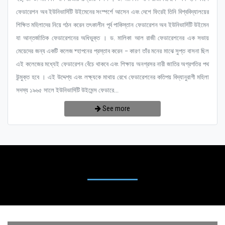
ফেডারেশন অব ইউনিভার্সিটি উইমেনের সংস্পর্শে আসেন এবং দেশে ফিরেই তিনি বিশ্ববিদ্যালয়ের
শিক্ষিত মহিলাদের নিয়ে গঠন করেন তৎকালীন পূর্ব পাকিস্তান ফেডারেশন অব ইউনিভার্সিটি উইমেন
যা আন্তর্জাতিক ফেডারেশনের অধিভুক্ত । ড. মালিকা আল রাজী ফেডারেশনের এক সভায়
মেয়েদের জন্য একটি কলেজ ষ্হাপনের প্রস্তাব করেন – কারণ তাঁর মনের মাঝে সুপ্ত বাসনা ছিল
এই কলেজের মধ্যেই ফেডারেশন বেঁচে থাকবে এবং শিক্ষায় অনগ্রসর নারী জাতির অগ্রগতির পথ
উন্মুক্ত হবে । এই উদ্দেশ্য এবং লক্ষ্যকে মাথায় রেখে ফেডারেশনের কতিপয় বিদ্যানুরাগী মহিলা
সদস্য ১৯৬৫ সালে ইউনিভার্সিটি উইমেন্স ফেডারে...
See more