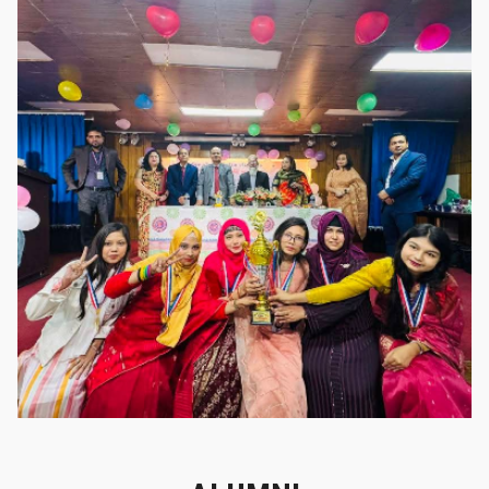
গৌরবের মুহূর্ত
গৌরবের মুহূর্ত