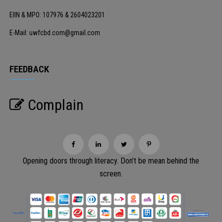
EIIN & MPO: 107976 & 2604023201
E-Mail: uwfcbd.com@gmail.com
FEEDBACK
Complain
Opening doors through literacy. Don’t be mean behind the
screen.