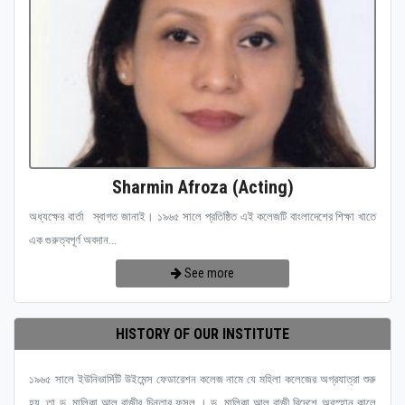
Sharmin Afroza (Acting)
অধ্যক্ষের বার্তা স্বাগত জানাই। ১৯৬৫ সালে প্রতিষ্ঠিত এই কলেজটি বাংলাদেশের শিক্ষা খাতে
এক গুরুত্বপূর্ণ অবদান...
See more
HISTORY OF OUR INSTITUTE
১৯৬৫ সালে ইউনিভার্সিটি উইমেন্স ফেডারেশন কলেজ নামে যে মহিলা কলেজের অগ্রযাত্রা শুরু
হয়, তা ড. মালিকা আল রাজীর চিন্তার ফসল । ড. মালিকা আল রাজী বিদেশে অবস্হান কালে