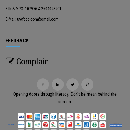
EIIN & MPO: 107976 & 2604023201
E-Mail: uwfcbd.com@gmail.com
FEEDBACK
Complain
Opening doors through literacy. Don’t be mean behind the
screen.