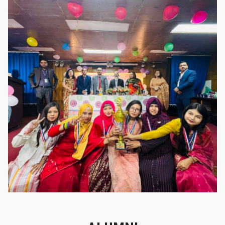
গৌরবের মুহূর্ত
গৌরবের মুহূর্ত