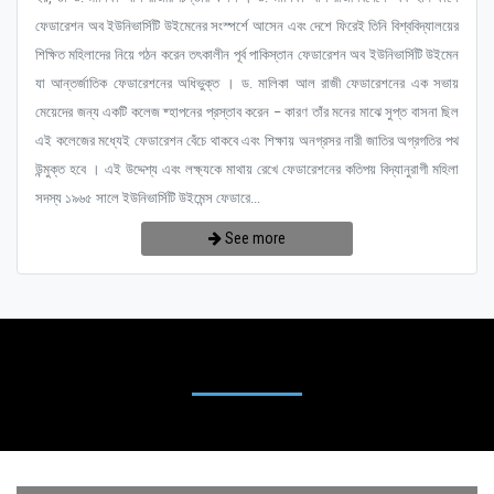
ফেডারেশন অব ইউনিভার্সিটি উইমেনের সংস্পর্শে আসেন এবং দেশে ফিরেই তিনি বিশ্ববিদ্যালয়ের
শিক্ষিত মহিলাদের নিয়ে গঠন করেন তৎকালীন পূর্ব পাকিস্তান ফেডারেশন অব ইউনিভার্সিটি উইমেন
যা আন্তর্জাতিক ফেডারেশনের অধিভুক্ত । ড. মালিকা আল রাজী ফেডারেশনের এক সভায়
মেয়েদের জন্য একটি কলেজ ষ্হাপনের প্রস্তাব করেন – কারণ তাঁর মনের মাঝে সুপ্ত বাসনা ছিল
এই কলেজের মধ্যেই ফেডারেশন বেঁচে থাকবে এবং শিক্ষায় অনগ্রসর নারী জাতির অগ্রগতির পথ
উন্মুক্ত হবে । এই উদ্দেশ্য এবং লক্ষ্যকে মাথায় রেখে ফেডারেশনের কতিপয় বিদ্যানুরাগী মহিলা
সদস্য ১৯৬৫ সালে ইউনিভার্সিটি উইমেন্স ফেডারে...
See more