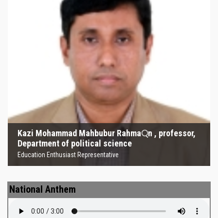
Kazi Mohammad Mahbubur
Rahma্‌n , professor, Department
of political science
Education Enthusiast Representative
Kazi Mohammad Mahbubur Rahma্‌n , professor,
Department of political science
Education Enthusiast Representative
National Anthem