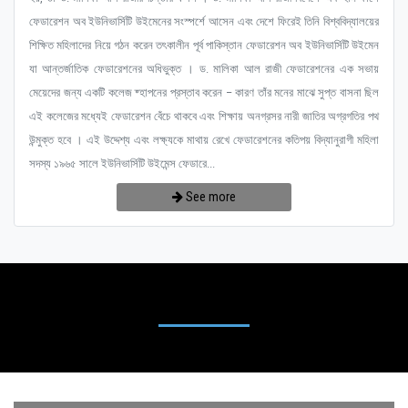
ফেডারেশন অব ইউনিভার্সিটি উইমেনের সংস্পর্শে আসেন এবং দেশে ফিরেই তিনি বিশ্ববিদ্যালয়ের
শিক্ষিত মহিলাদের নিয়ে গঠন করেন তৎকালীন পূর্ব পাকিস্তান ফেডারেশন অব ইউনিভার্সিটি উইমেন
যা আন্তর্জাতিক ফেডারেশনের অধিভুক্ত । ড. মালিকা আল রাজী ফেডারেশনের এক সভায়
মেয়েদের জন্য একটি কলেজ ষ্হাপনের প্রস্তাব করেন – কারণ তাঁর মনের মাঝে সুপ্ত বাসনা ছিল
এই কলেজের মধ্যেই ফেডারেশন বেঁচে থাকবে এবং শিক্ষায় অনগ্রসর নারী জাতির অগ্রগতির পথ
উন্মুক্ত হবে । এই উদ্দেশ্য এবং লক্ষ্যকে মাথায় রেখে ফেডারেশনের কতিপয় বিদ্যানুরাগী মহিলা
সদস্য ১৯৬৫ সালে ইউনিভার্সিটি উইমেন্স ফেডারে...
See more