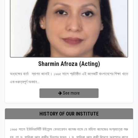
Sharmin Afroza (Acting)
অধ্যক্ষের বার্তা স্বাগত জানাই। ১৯৬৫ সালে প্রতিষ্ঠিত এই কলেজটি বাংলাদেশের শিক্ষা খাতে
এক গুরুত্বপূর্ণ অবদান...
See more
HISTORY OF OUR INSTITUTE
১৯৬৫ সালে ইউনিভার্সিটি উইমেন্স ফেডারেশন কলেজ নামে যে মহিলা কলেজের অগ্রযাত্রা শুরু
হয়, তা ড. মালিকা আল রাজীর চিন্তার ফসল । ড. মালিকা আল রাজী বিদেশে অবস্হান কালে