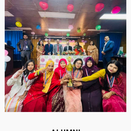
গৌরবের মুহূর্ত
গৌরবের মুহূর্ত