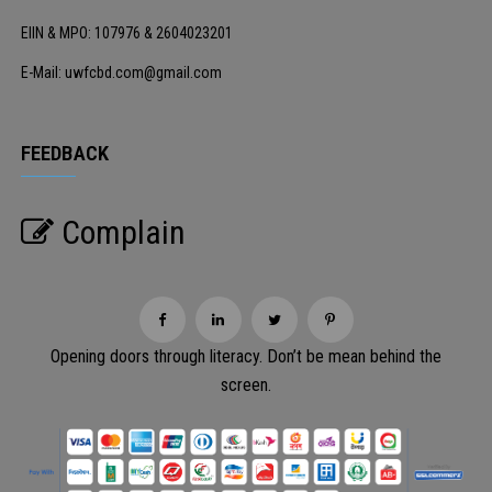
EIIN & MPO: 107976 & 2604023201
E-Mail: uwfcbd.com@gmail.com
FEEDBACK
Complain
Opening doors through literacy. Don’t be mean behind the
screen.