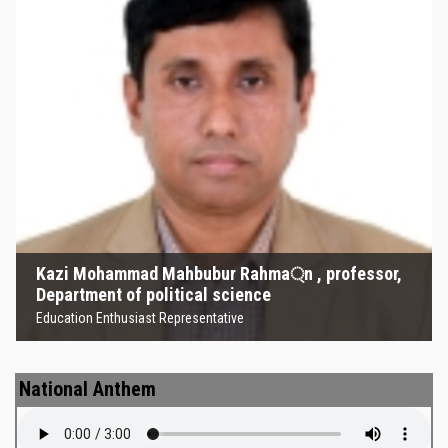
Kazi Mohammad Mahbubur
Rahma্‌n , professor, Department
of political science
Education Enthusiast Representative
Kazi Mohammad Mahbubur Rahma্‌n , professor,
Department of political science
Education Enthusiast Representative
National Anthem