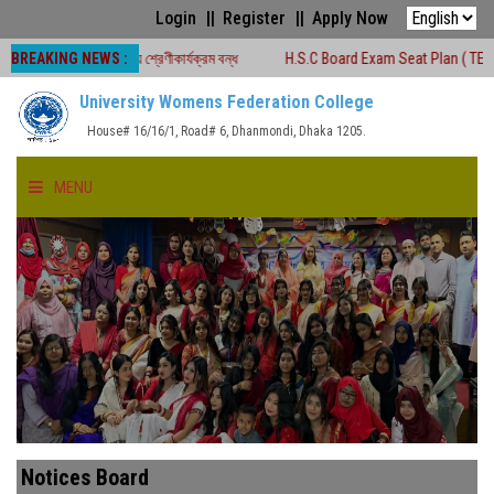
Login
Register
Apply Now
BREAKING NEWS :
কালীন সময়ে শ্রেণীকার্যক্রম বন্ধ
H.S.C Board Exam Seat Plan ( TEJGAON COLL
University Womens Federation College
House# 16/16/1, Road# 6, Dhanmondi, Dhaka 1205.
MENU
HOME
ABOUT US
FACULTIES
ACADEMICS
Notices Board
GALLERY