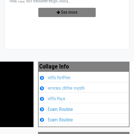
সদস্য ১৯৬৫ সালে ইউনিভার্সিটি উইমেন্স ফেডারে...
See more
Collage Info
ভর্তির নির্দেশিকা
কলেজের মৌলিক তথ্যাদি
ভর্তির লিঙ্ক
Exam Routine
Exam Routine