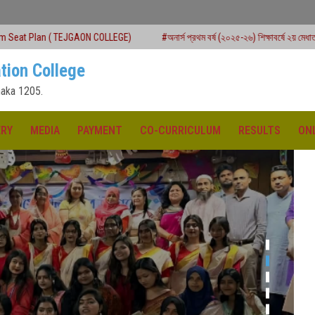
ON COLLEGE)
#অনার্স প্রথম বর্ষ (২০২৫-২৬) শিক্ষাবর্ষে ২য় মেধাতালিকায় ভর্তি কার্যক্রম শুরু
tion College
aka 1205.
ERY
MEDIA
PAYMENT
CO-CURRICULUM
RESULTS
ON
ক্