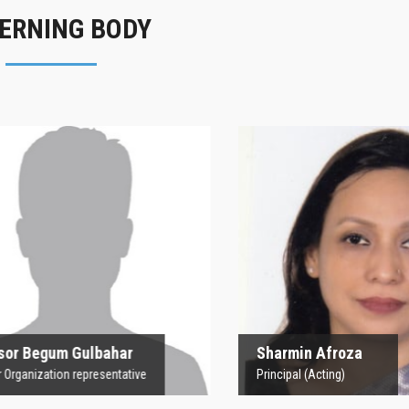
ERNING BODY
rofesor Begum
Sharmin Afroz
Gulbahar
Principal (Acting)
 Organization representative
 Begum Gulbahar
Sharmin Afroza
nization representative
Principal (Acting)