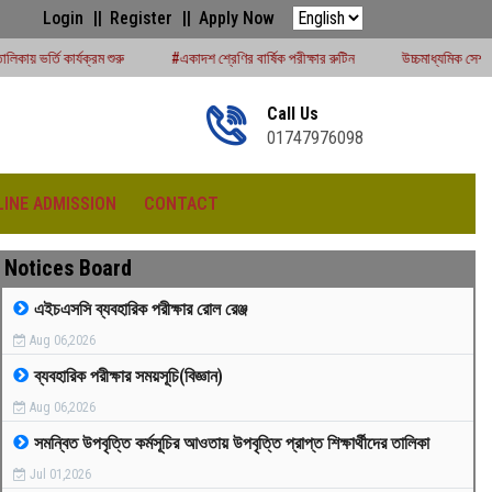
Login
Register
Apply Now
#একাদশ শ্রেণির বার্ষিক পরীক্ষার রুটিন
উচ্চমাধ্যমিক সেশন (২০২৪-২৫) পরীক্ষার্থীদের ব
Call Us
01747976098
LINE ADMISSION
CONTACT
Notices Board
এইচএসসি ব্যবহারিক পরীক্ষার রোল রেঞ্জ
Aug 06,2026
রীড়া প্রতিযোগিতা -২০২৫
ব্যবহারিক পরীক্ষার সময়সূচি(বিজ্ঞান)
Aug 06,2026
সমন্বিত উপবৃত্তি কর্মসূচির আওতায় উপবৃত্তি প্রাপ্ত শিক্ষার্থীদের তালিকা
Jul 01,2026