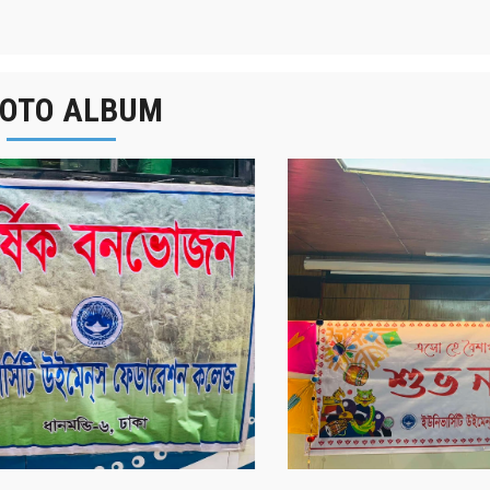
OTO ALBUM
র্ষিক বনভোজন ২০২৫
বাংলা নববর্ষ ১৪৩২ উদয