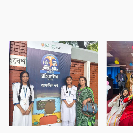
‌গৌর‌বের অর্জন
‌গৌর‌বের অর্জন