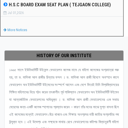
H.S.C BOARD EXAM SEAT PLAN ( TEJGAON COLLEGE)
Jul 01,2026
More Notices
HISTORY OF OUR INSTITUTE
১৯৬৫ সালে ইউনিভার্সিটি উইমেন্স ফেডারেশন কলেজ নামে যে মহিলা কলেজের অগ্রযাত্রা শুরু
হয়, তা ড. মালিকা আল রাজীর চিন্তার ফসল । ড. মালিকা আল রাজী বিদেশে অবস্হান কালে
ফেডারেশন অব ইউনিভার্সিটি উইমেনের সংস্পর্শে আসেন এবং দেশে ফিরেই তিনি বিশ্ববিদ্যালয়ের
শিক্ষিত মহিলাদের নিয়ে গঠন করেন তৎকালীন পূর্ব পাকিস্তান ফেডারেশন অব ইউনিভার্সিটি উইমেন
যা আন্তর্জাতিক ফেডারেশনের অধিভুক্ত । ড. মালিকা আল রাজী ফেডারেশনের এক সভায়
মেয়েদের জন্য একটি কলেজ ষ্হাপনের প্রস্তাব করেন – কারণ তাঁর মনের মাঝে সুপ্ত বাসনা ছিল
এই কলেজের মধ্যেই ফেডারেশন বেঁচে থাকবে এবং শিক্ষায় অনগ্রসর নারী জাতির অগ্রগতির পথ
উন্মুক্ত হবে । এই উদ্দেশ্য এবং লক্ষ্যকে মাথায় রেখে ফেডারেশনের কতিপয় বিদ্যানুরাগী মহিলা