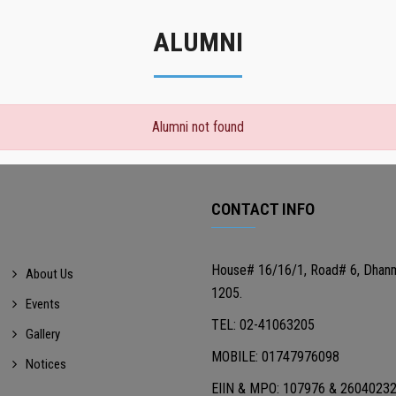
ALUMNI
Alumni not found
CONTACT INFO
House# 16/16/1, Road# 6, Dhan
About Us
1205.
Events
TEL: 02-41063205
Gallery
MOBILE: 01747976098
Notices
EIIN & MPO: 107976 & 2604023