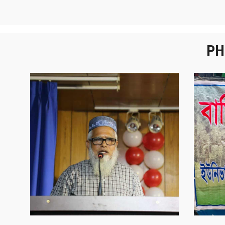
PH
নবীনবরণ - ২০২৫
বা