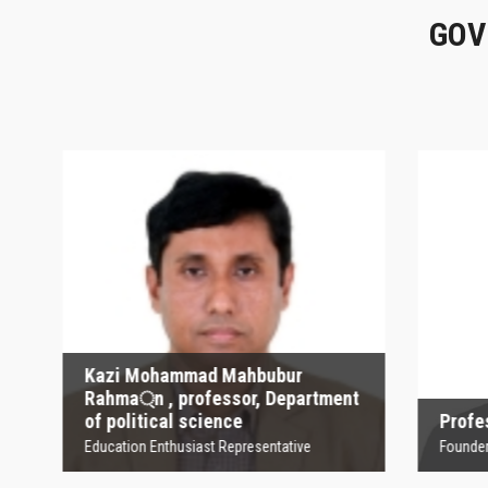
GOV
Kazi Mohammad
Mahbubur Rahma্‌n ,
P
professor, Department
of political science
Founder
Education Enthusiast Representative
Kazi Mohammad Mahbubur
Rahma্‌n , professor, Department
of political science
Profesor
Education Enthusiast Representative
Founder Orga