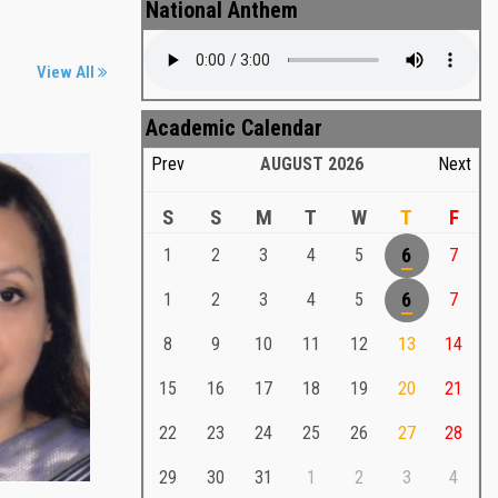
National Anthem
View All
Academic Calendar
Prev
AUGUST
2026
Next
S
S
M
T
W
T
F
1
2
3
4
5
6
7
Md. Shafiullah Sarker
a
1
2
3
4
5
6
7
Md. Shafiullah Sarkar , Professor ,
8
9
10
11
12
13
14
Teacher Representative
15
16
17
18
19
20
21
Md. Shafiullah Sarker
Md. Shafiullah Sarkar , Professor , Teacher
22
23
24
25
26
27
28
Representative
29
30
31
1
2
3
4