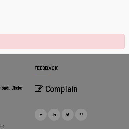
FEEDBACK
Complain
mondi, Dhaka
201