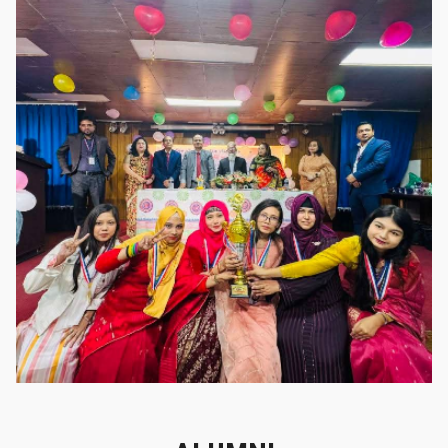
গৌরবের মুহূর্ত
গৌরবের মুহূর্ত