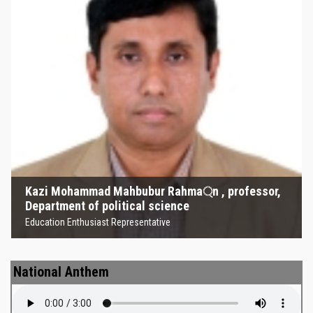
Kazi Mohammad Mahbubur
Rahma্‌n , professor, Department
of political science
Education Enthusiast Representative
Kazi Mohammad Mahbubur Rahma্‌n , professor,
Department of political science
Education Enthusiast Representative
National Anthem