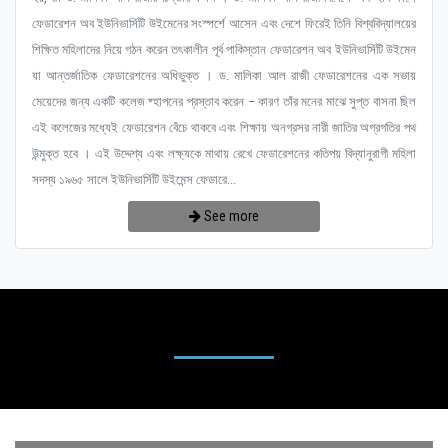
ফেডারেশন অব ইউনিভার্সিটি উইমেনের সংস্পর্শে আসেন এবং দেশে ফিরেই তিনি বিশ্ববিদ্যালয়ের
শিক্ষিত মহিলাদের নিয়ে গঠন করেন তৎকালীন পূর্ব পাকিস্তান ফেডারেশন অব ইউনিভার্সিটি উইমেন
যা আন্তর্জাতিক ফেডারেশনের অধিভুক্ত । ড. মালিকা আল রাজী ফেডারেশনের এক সভায়
মেয়েদের জন্য একটি কলেজ ষ্হাপনের প্রস্তাব করেন – কারণ তাঁর মনের মাঝে সুপ্ত বাসনা ছিল
এই কলেজের মধ্যেই ফেডারেশন বেঁচে থাকবে এবং শিক্ষায় অনগ্রসর নারী জাতির অগ্রগতির পথ
উন্মুক্ত হবে । এই উদ্দেশ্য এবং লক্ষ্যকে মাথায় রেখে ফেডারেশনের কতিপয় বিদ্যানুরাগী মহিলা
সদস্য ১৯৬৫ সালে ইউনিভার্সিটি উইমেন্স ফেডারে...
See more