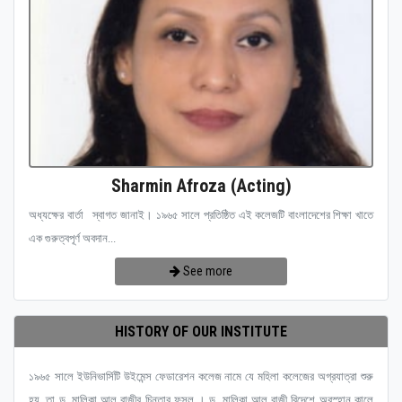
Sharmin Afroza (Acting)
অধ্যক্ষের বার্তা স্বাগত জানাই। ১৯৬৫ সালে প্রতিষ্ঠিত এই কলেজটি বাংলাদেশের শিক্ষা খাতে
এক গুরুত্বপূর্ণ অবদান...
See more
HISTORY OF OUR INSTITUTE
১৯৬৫ সালে ইউনিভার্সিটি উইমেন্স ফেডারেশন কলেজ নামে যে মহিলা কলেজের অগ্রযাত্রা শুরু
হয়, তা ড. মালিকা আল রাজীর চিন্তার ফসল । ড. মালিকা আল রাজী বিদেশে অবস্হান কালে