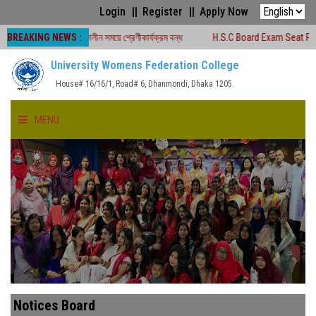
Login
Register
Apply Now
BREAKING NEWS :
-২০২৬ চলাকালীন সময়ে শ্রেণীকার্যক্রম বন্ধ
H.S.C Board Exam Seat Plan ( TEJGA
University Womens Federation College
House# 16/16/1, Road# 6, Dhanmondi, Dhaka 1205.
MENU
HOME
ABOUT US
FACULTIES
ACADEMICS
Notices Board
GALLERY