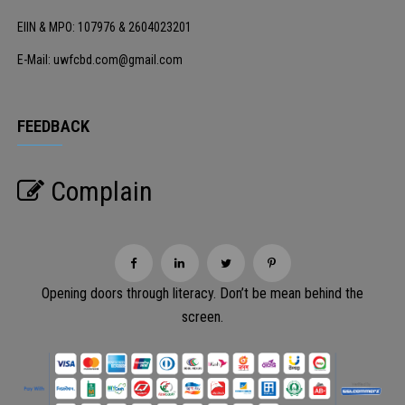
EIIN & MPO: 107976 & 2604023201
E-Mail: uwfcbd.com@gmail.com
FEEDBACK
Complain
Opening doors through literacy. Don’t be mean behind the
screen.