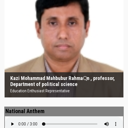
Kazi Mohammad Mahbubur
Rahma্‌n , professor, Department
of political science
Education Enthusiast Representative
Kazi Mohammad Mahbubur Rahma্‌n , professor,
Department of political science
Education Enthusiast Representative
National Anthem