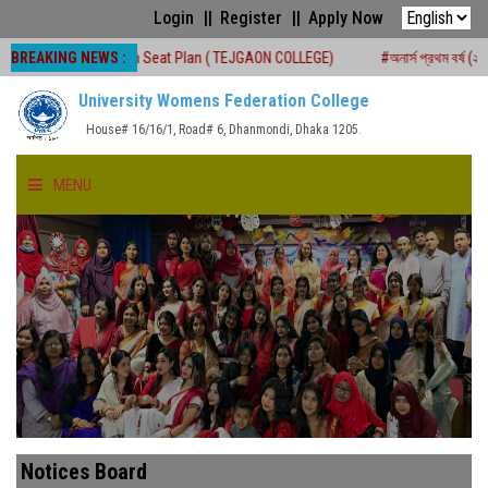
Login
Register
Apply Now
BREAKING NEWS :
Board Exam Seat Plan ( TEJGAON COLLEGE)
#অনার্স প্রথম বর্ষ (২০২৫-২৬) শিক্ষাবর্ষ
University Womens Federation College
House# 16/16/1, Road# 6, Dhanmondi, Dhaka 1205.
MENU
HOME
ABOUT US
FACULTIES
ACADEMICS
Notices Board
GALLERY