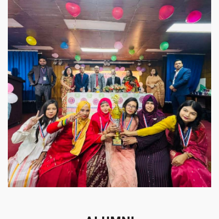
গৌরবের মুহূর্ত
গৌরবের মুহূর্ত