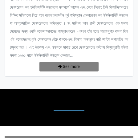
ফেডারেশন অব ইউনিভার্সিটি উইমেনের সংস্পর্শে আসেন এবং দেশে ফিরেই তিনি বিশ্ববিদ্যালয়ের
শিক্ষিত মহিলাদের নিয়ে গঠন করেন তৎকালীন পূর্ব পাকিস্তান ফেডারেশন অব ইউনিভার্সিটি উইমেন
যা আন্তর্জাতিক ফেডারেশনের অধিভুক্ত । ড. মালিকা আল রাজী ফেডারেশনের এক সভায়
মেয়েদের জন্য একটি কলেজ ষ্হাপনের প্রস্তাব করেন – কারণ তাঁর মনের মাঝে সুপ্ত বাসনা ছিল
এই কলেজের মধ্যেই ফেডারেশন বেঁচে থাকবে এবং শিক্ষায় অনগ্রসর নারী জাতির অগ্রগতির পথ
উন্মুক্ত হবে । এই উদ্দেশ্য এবং লক্ষ্যকে মাথায় রেখে ফেডারেশনের কতিপয় বিদ্যানুরাগী মহিলা
সদস্য ১৯৬৫ সালে ইউনিভার্সিটি উইমেন্স ফেডারে...
See more