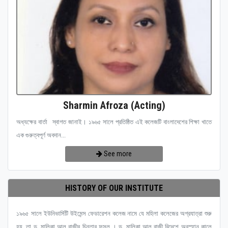
Sharmin Afroza (Acting)
অধ্যক্ষের বার্তা স্বাগত জানাই। ১৯৬৫ সালে প্রতিষ্ঠিত এই কলেজটি বাংলাদেশের শিক্ষা খাতে
এক গুরুত্বপূর্ণ অবদান...
See more
HISTORY OF OUR INSTITUTE
১৯৬৫ সালে ইউনিভার্সিটি উইমেন্স ফেডারেশন কলেজ নামে যে মহিলা কলেজের অগ্রযাত্রা শুরু
হয়, তা ড. মালিকা আল রাজীর চিন্তার ফসল । ড. মালিকা আল রাজী বিদেশে অবস্হান কালে