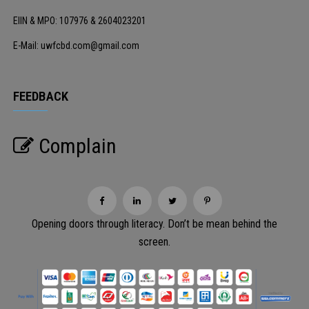
EIIN & MPO: 107976 & 2604023201
E-Mail: uwfcbd.com@gmail.com
FEEDBACK
Complain
Opening doors through literacy. Don’t be mean behind the
screen.