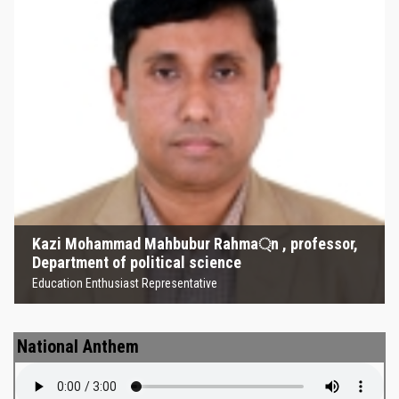
Kazi Mohammad Mahbubur
Rahma্‌n , professor, Department
of political science
Education Enthusiast Representative
Kazi Mohammad Mahbubur Rahma্‌n , professor,
Department of political science
Education Enthusiast Representative
National Anthem