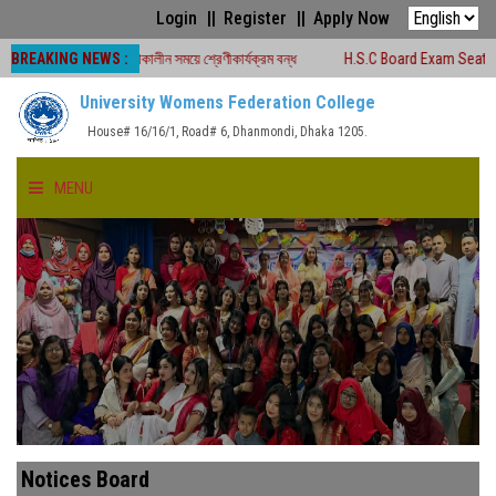
Login
Register
Apply Now
BREAKING NEWS :
া -২০২৬ চলাকালীন সময়ে শ্রেণীকার্যক্রম বন্ধ
H.S.C Board Exam Seat Plan ( TEJG
University Womens Federation College
House# 16/16/1, Road# 6, Dhanmondi, Dhaka 1205.
MENU
HOME
ABOUT US
FACULTIES
ACADEMICS
Notices Board
GALLERY