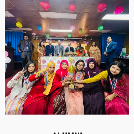
গৌরবের মুহূর্ত
গৌরবের মুহূর্ত