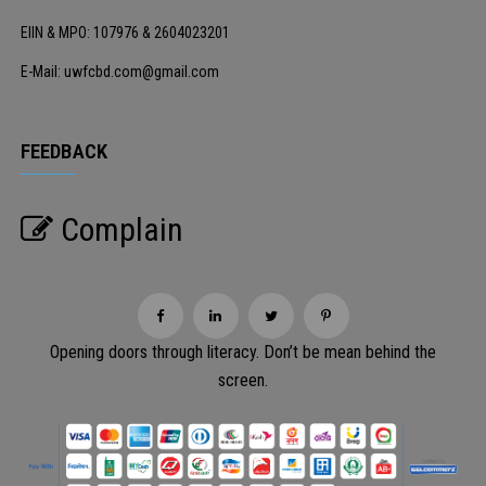
EIIN & MPO: 107976 & 2604023201
E-Mail: uwfcbd.com@gmail.com
FEEDBACK
Complain
Opening doors through literacy. Don’t be mean behind the
screen.