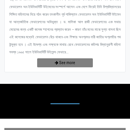
ফেডারেশন অব ইউনিভার্সিটি উইমেনের সংস্পর্শে আসেন এবং দেশে ফিরেই তিনি বিশ্ববিদ্যালয়ের
শিক্ষিত মহিলাদের নিয়ে গঠন করেন তৎকালীন পূর্ব পাকিস্তান ফেডারেশন অব ইউনিভার্সিটি উইমেন
যা আন্তর্জাতিক ফেডারেশনের অধিভুক্ত । ড. মালিকা আল রাজী ফেডারেশনের এক সভায়
মেয়েদের জন্য একটি কলেজ ষ্হাপনের প্রস্তাব করেন – কারণ তাঁর মনের মাঝে সুপ্ত বাসনা ছিল
এই কলেজের মধ্যেই ফেডারেশন বেঁচে থাকবে এবং শিক্ষায় অনগ্রসর নারী জাতির অগ্রগতির পথ
উন্মুক্ত হবে । এই উদ্দেশ্য এবং লক্ষ্যকে মাথায় রেখে ফেডারেশনের কতিপয় বিদ্যানুরাগী মহিলা
সদস্য ১৯৬৫ সালে ইউনিভার্সিটি উইমেন্স ফেডারে...
See more