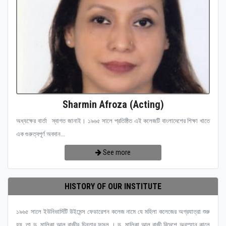
Sharmin Afroza (Acting)
অধ্যক্ষের বার্তা স্বাগত জানাই। ১৯৬৫ সালে প্রতিষ্ঠিত এই কলেজটি বাংলাদেশের শিক্ষা খাতে
এক গুরুত্বপূর্ণ অবদান...
See more
HISTORY OF OUR INSTITUTE
১৯৬৫ সালে ইউনিভার্সিটি উইমেন্স ফেডারেশন কলেজ নামে যে মহিলা কলেজের অগ্রযাত্রা শুরু
হয়, তা ড. মালিকা আল রাজীর চিন্তার ফসল । ড. মালিকা আল রাজী বিদেশে অবস্হান কালে