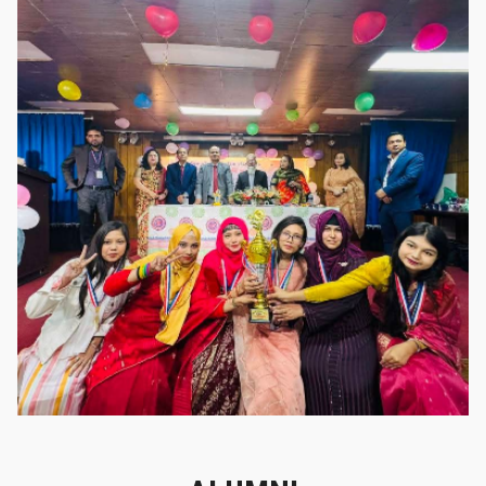
গৌরবের মুহূর্ত
গৌরবের মুহূর্ত