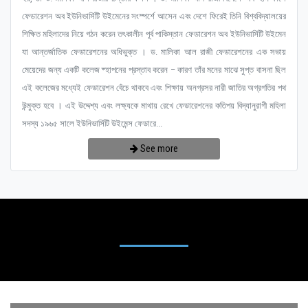
ফেডারেশন অব ইউনিভার্সিটি উইমেনের সংস্পর্শে আসেন এবং দেশে ফিরেই তিনি বিশ্ববিদ্যালয়ের
শিক্ষিত মহিলাদের নিয়ে গঠন করেন তৎকালীন পূর্ব পাকিস্তান ফেডারেশন অব ইউনিভার্সিটি উইমেন
যা আন্তর্জাতিক ফেডারেশনের অধিভুক্ত । ড. মালিকা আল রাজী ফেডারেশনের এক সভায়
মেয়েদের জন্য একটি কলেজ ষ্হাপনের প্রস্তাব করেন – কারণ তাঁর মনের মাঝে সুপ্ত বাসনা ছিল
এই কলেজের মধ্যেই ফেডারেশন বেঁচে থাকবে এবং শিক্ষায় অনগ্রসর নারী জাতির অগ্রগতির পথ
উন্মুক্ত হবে । এই উদ্দেশ্য এবং লক্ষ্যকে মাথায় রেখে ফেডারেশনের কতিপয় বিদ্যানুরাগী মহিলা
সদস্য ১৯৬৫ সালে ইউনিভার্সিটি উইমেন্স ফেডারে...
See more