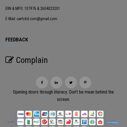
EIIN & MPO: 107976 & 2604023201
E-Mail: uwfcbd.com@gmail.com
FEEDBACK
Complain
Opening doors through literacy. Don’t be mean behind the
screen.