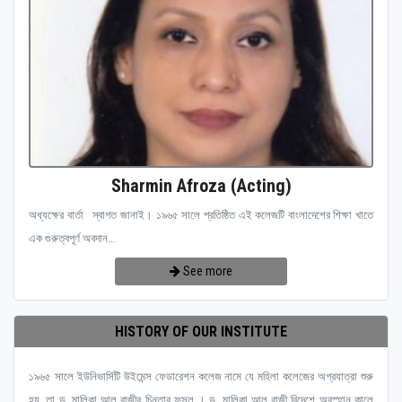
Sharmin Afroza (Acting)
অধ্যক্ষের বার্তা স্বাগত জানাই। ১৯৬৫ সালে প্রতিষ্ঠিত এই কলেজটি বাংলাদেশের শিক্ষা খাতে
এক গুরুত্বপূর্ণ অবদান...
See more
HISTORY OF OUR INSTITUTE
১৯৬৫ সালে ইউনিভার্সিটি উইমেন্স ফেডারেশন কলেজ নামে যে মহিলা কলেজের অগ্রযাত্রা শুরু
হয়, তা ড. মালিকা আল রাজীর চিন্তার ফসল । ড. মালিকা আল রাজী বিদেশে অবস্হান কালে