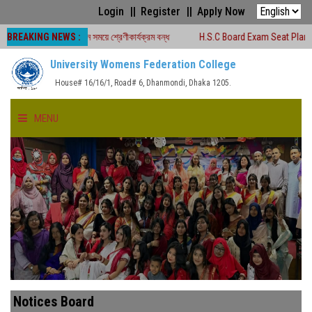
Login
Register
Apply Now
BREAKING NEWS :
২৬ চলাকালীন সময়ে শ্রেণীকার্যক্রম বন্ধ
H.S.C Board Exam Seat Plan ( TEJGAON 
University Womens Federation College
House# 16/16/1, Road# 6, Dhanmondi, Dhaka 1205.
MENU
HOME
ABOUT US
FACULTIES
ACADEMICS
Notices Board
GALLERY