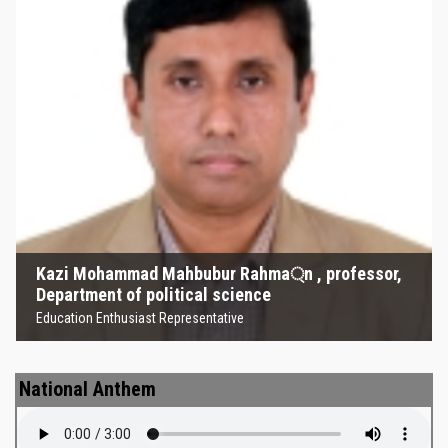
Kazi Mohammad Mahbubur
Rahma্‌n , professor, Department
of political science
Education Enthusiast Representative
Kazi Mohammad Mahbubur Rahma্‌n , professor,
Department of political science
Education Enthusiast Representative
National Anthem