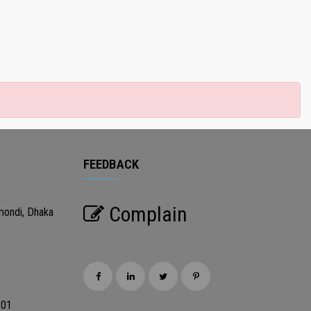
FEEDBACK
Complain
mondi, Dhaka
201