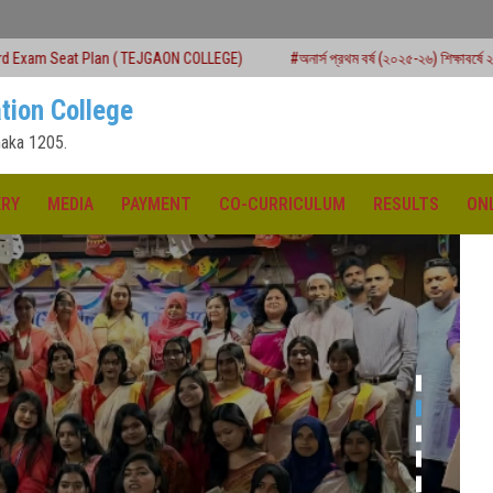
 TEJGAON COLLEGE)
#অনার্স প্রথম বর্ষ (২০২৫-২৬) শিক্ষাবর্ষে ২য় মেধাতালিকায় ভর্তি কার্যক
tion College
aka 1205.
ERY
MEDIA
PAYMENT
CO-CURRICULUM
RESULTS
ON
ক্