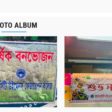
OTO ALBUM
র্ষিক বনভোজন ২০২৫
বাংলা নববর্ষ ১৪৩২ উদয