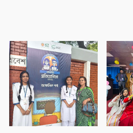
‌গৌর‌বের অর্জন
‌গৌর‌বের অর্জন