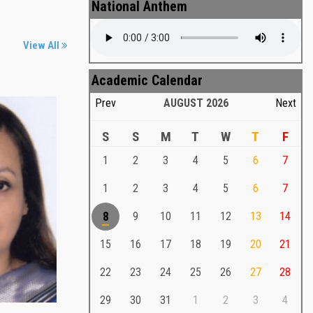
National Anthem
View All
Academic Calendar
Prev
AUGUST
2026
Next
S
S
M
T
W
T
F
1
2
3
4
5
6
7
Md. Shafiullah Sarker
a
1
2
3
4
5
6
7
Md. Shafiullah Sarkar , Professor ,
8
9
10
11
12
13
14
Teacher Representative
15
16
17
18
19
20
21
Md. Shafiullah Sarker
Md. Shafiullah Sarkar , Professor , Teacher
22
23
24
25
26
27
28
Representative
29
30
31
1
2
3
4