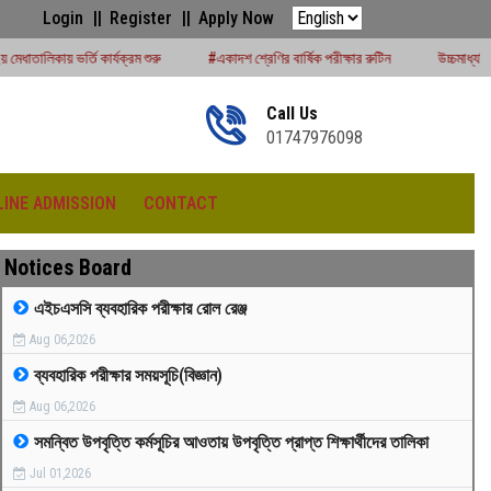
Login
Register
Apply Now
্রম শুরু
#একাদশ শ্রেণির বার্ষিক পরীক্ষার রুটিন
উচ্চমাধ্যমিক সেশন (২০২৪-২৫) পরীক্ষার
Call Us
01747976098
LINE ADMISSION
CONTACT
Notices Board
এইচএসসি ব্যবহারিক পরীক্ষার রোল রেঞ্জ
Aug 06,2026
রীড়া প্রতিযোগিতা -২০২৫
ব্যবহারিক পরীক্ষার সময়সূচি(বিজ্ঞান)
Aug 06,2026
সমন্বিত উপবৃত্তি কর্মসূচির আওতায় উপবৃত্তি প্রাপ্ত শিক্ষার্থীদের তালিকা
Jul 01,2026