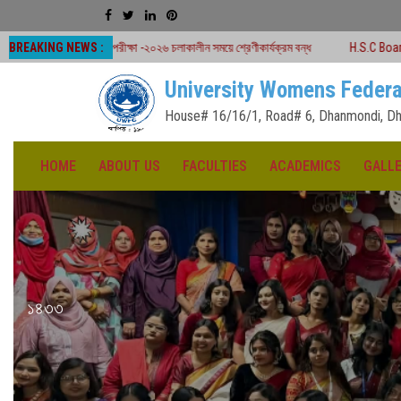
BREAKING NEWS :
 পরীক্ষা -২০২৬ চলাকালীন সময়ে শ্রেণীকার্যক্রম বন্ধ
H.S.C Board Exam Seat Plan (
University Womens Federa
House# 16/16/1, Road# 6, Dhanmondi, Dh
HOME
ABOUT US
FACULTIES
ACADEMICS
GALL
১৪৩৩