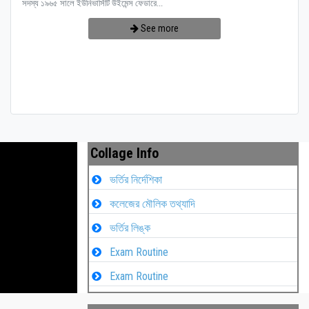
সদস্য ১৯৬৫ সালে ইউনিভার্সিটি উইমেন্স ফেডারে...
See more
Collage Info
ভর্তির নির্দেশিকা
কলেজের মৌলিক তথ্যাদি
ভর্তির লিঙ্ক
Exam Routine
Exam Routine