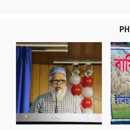
PH
নবীনবরণ - ২০২৫
বা