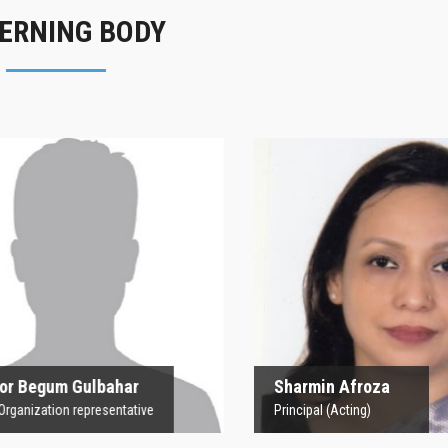
ERNING BODY
rofesor Begum
Sharmin Afroz
Gulbahar
Principal (Acting)
 Organization representative
 Begum Gulbahar
Sharmin Afroza
nization representative
Principal (Acting)