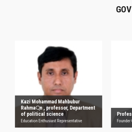
GOV
Kazi Mohammad
Mahbubur Rahma্‌n ,
P
professor, Department
of political science
Founder
Education Enthusiast Representative
Kazi Mohammad Mahbubur
Rahma্‌n , professor, Department
of political science
Profesor
Education Enthusiast Representative
Founder Orga