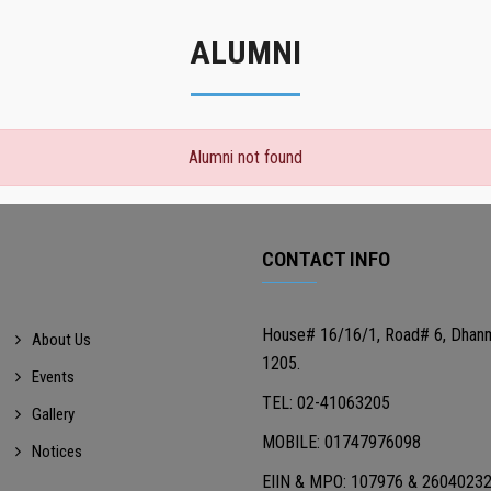
ALUMNI
Alumni not found
CONTACT INFO
House# 16/16/1, Road# 6, Dhan
About Us
1205.
Events
TEL: 02-41063205
Gallery
MOBILE: 01747976098
Notices
EIIN & MPO: 107976 & 2604023