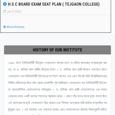
H.S.C BOARD EXAM SEAT PLAN ( TEJGAON COLLEGE)
Jul 01,2026
More Notices
HISTORY OF OUR INSTITUTE
১৯৬৫ সালে ইউনিভার্সিটি উইমেন্স ফেডারেশন কলেজ নামে যে মহিলা কলেজের অগ্রযাত্রা শুরু
হয়, তা ড. মালিকা আল রাজীর চিন্তার ফসল । ড. মালিকা আল রাজী বিদেশে অবস্হান কালে
ফেডারেশন অব ইউনিভার্সিটি উইমেনের সংস্পর্শে আসেন এবং দেশে ফিরেই তিনি বিশ্ববিদ্যালয়ের
শিক্ষিত মহিলাদের নিয়ে গঠন করেন তৎকালীন পূর্ব পাকিস্তান ফেডারেশন অব ইউনিভার্সিটি উইমেন
যা আন্তর্জাতিক ফেডারেশনের অধিভুক্ত । ড. মালিকা আল রাজী ফেডারেশনের এক সভায়
মেয়েদের জন্য একটি কলেজ ষ্হাপনের প্রস্তাব করেন – কারণ তাঁর মনের মাঝে সুপ্ত বাসনা ছিল
এই কলেজের মধ্যেই ফেডারেশন বেঁচে থাকবে এবং শিক্ষায় অনগ্রসর নারী জাতির অগ্রগতির পথ
উন্মুক্ত হবে । এই উদ্দেশ্য এবং লক্ষ্যকে মাথায় রেখে ফেডারেশনের কতিপয় বিদ্যানুরাগী মহিলা