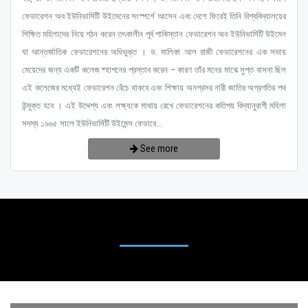
ফেডারেশন অব ইউনিভার্সিটি উইমেনের সংস্পর্শে আসেন এবং দেশে ফিরেই তিনি বিশ্ববিদ্যালয়ের
শিক্ষিত মহিলাদের নিয়ে গঠন করেন তৎকালীন পূর্ব পাকিস্তান ফেডারেশন অব ইউনিভার্সিটি উইমেন
যা আন্তর্জাতিক ফেডারেশনের অধিভুক্ত । ড. মালিকা আল রাজী ফেডারেশনের এক সভায়
মেয়েদের জন্য একটি কলেজ ষ্হাপনের প্রস্তাব করেন – কারণ তাঁর মনের মাঝে সুপ্ত বাসনা ছিল
এই কলেজের মধ্যেই ফেডারেশন বেঁচে থাকবে এবং শিক্ষায় অনগ্রসর নারী জাতির অগ্রগতির পথ
উন্মুক্ত হবে । এই উদ্দেশ্য এবং লক্ষ্যকে মাথায় রেখে ফেডারেশনের কতিপয় বিদ্যানুরাগী মহিলা
সদস্য ১৯৬৫ সালে ইউনিভার্সিটি উইমেন্স ফেডারে...
See more