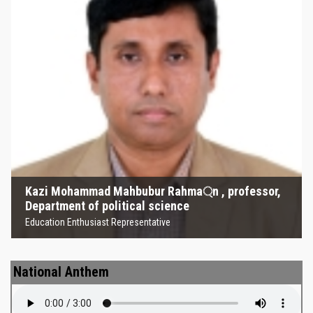
Kazi Mohammad Mahbubur
Rahma্‌n , professor, Department
of political science
Education Enthusiast Representative
Kazi Mohammad Mahbubur Rahma্‌n , professor,
Department of political science
Education Enthusiast Representative
National Anthem