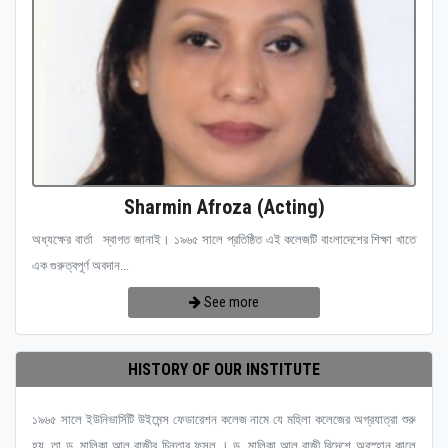
Sharmin Afroza (Acting)
অধ্যক্ষের বার্তা স্বাগত জানাই। ১৯৬৫ সালে প্রতিষ্ঠিত এই কলেজটি বাংলাদেশের শিক্ষা খাতে
এক গুরুত্বপূর্ণ অবদান...
See more
HISTORY OF OUR INSTITUTE
১৯৬৫ সালে ইউনিভার্সিটি উইমেন্স ফেডারেশন কলেজ নামে যে মহিলা কলেজের অগ্রযাত্রা শুরু
হয়, তা ড. মালিকা আল রাজীর চিন্তার ফসল । ড. মালিকা আল রাজী বিদেশে অবস্হান কালে