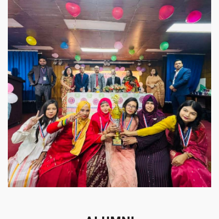
গৌরবের মুহূর্ত
গৌরবের মুহূর্ত