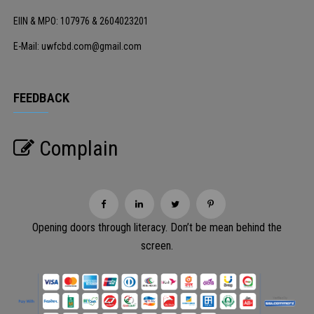
EIIN & MPO: 107976 & 2604023201
E-Mail: uwfcbd.com@gmail.com
FEEDBACK
Complain
Opening doors through literacy. Don’t be mean behind the
screen.