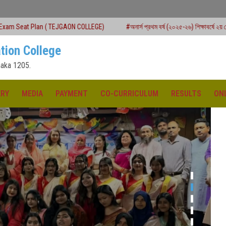
EJGAON COLLEGE)
#অনার্স প্রথম বর্ষ (২০২৫-২৬) শিক্ষাবর্ষে ২য় মেধাতালিকায় ভর্তি কার্যক্রম
tion College
aka 1205.
ERY
MEDIA
PAYMENT
CO-CURRICULUM
RESULTS
ON
ক্