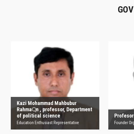
GOV
Kazi Mohammad
Mahbubur Rahma্‌n ,
P
professor, Department
of political science
Founder
Education Enthusiast Representative
Kazi Mohammad Mahbubur
Rahma্‌n , professor, Department
of political science
Profesor
Education Enthusiast Representative
Founder Orga