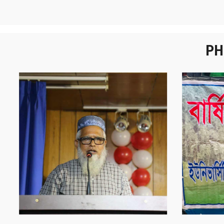
PH
নবীনবরণ - ২০২৫
বা