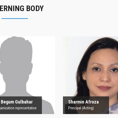
ERNING BODY
rofesor Begum
Sharmin Afroz
Gulbahar
Principal (Acting)
 Organization representative
 Begum Gulbahar
Sharmin Afroza
nization representative
Principal (Acting)