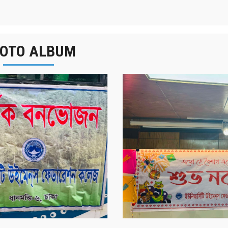
OTO ALBUM
র্ষিক বনভোজন ২০২৫
বাংলা নববর্ষ ১৪৩২ উদয