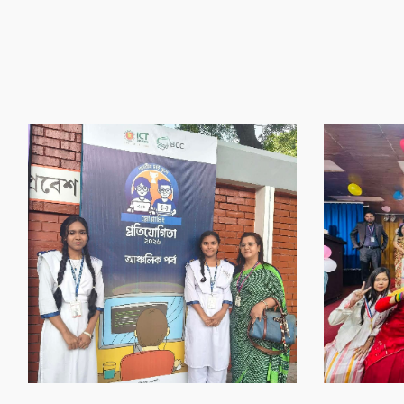
‌গৌর‌বের অর্জন
‌গৌর‌বের অর্জন