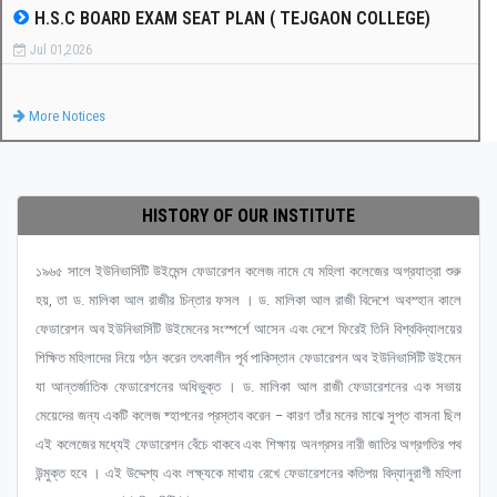
H.S.C BOARD EXAM SEAT PLAN ( TEJGAON COLLEGE)
Jul 01,2026
More Notices
HISTORY OF OUR INSTITUTE
১৯৬৫ সালে ইউনিভার্সিটি উইমেন্স ফেডারেশন কলেজ নামে যে মহিলা কলেজের অগ্রযাত্রা শুরু
হয়, তা ড. মালিকা আল রাজীর চিন্তার ফসল । ড. মালিকা আল রাজী বিদেশে অবস্হান কালে
ফেডারেশন অব ইউনিভার্সিটি উইমেনের সংস্পর্শে আসেন এবং দেশে ফিরেই তিনি বিশ্ববিদ্যালয়ের
শিক্ষিত মহিলাদের নিয়ে গঠন করেন তৎকালীন পূর্ব পাকিস্তান ফেডারেশন অব ইউনিভার্সিটি উইমেন
যা আন্তর্জাতিক ফেডারেশনের অধিভুক্ত । ড. মালিকা আল রাজী ফেডারেশনের এক সভায়
মেয়েদের জন্য একটি কলেজ ষ্হাপনের প্রস্তাব করেন – কারণ তাঁর মনের মাঝে সুপ্ত বাসনা ছিল
এই কলেজের মধ্যেই ফেডারেশন বেঁচে থাকবে এবং শিক্ষায় অনগ্রসর নারী জাতির অগ্রগতির পথ
উন্মুক্ত হবে । এই উদ্দেশ্য এবং লক্ষ্যকে মাথায় রেখে ফেডারেশনের কতিপয় বিদ্যানুরাগী মহিলা