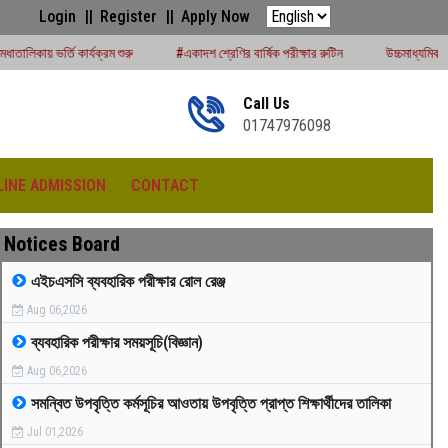
Login
Register
Apply Now
 শুরু
#একাদশ শ্রেণির বার্ষিক পরীক্ষার রুটিন
উচ্চমাধ্যমিক সেশন (২০২৪-২৫) পরীক্ষার্থ
Call Us
01747976098
LINE ADMISSION
CONTACT
Notices Board
এইচএসসি ব্যবহারিক পরীক্ষার রোল রেঞ্জ
Aug 06,2026
রীড়া প্রতিযোগিতা -২০২৫
ব্যবহারিক পরীক্ষার সময়সূচি(বিজ্ঞান)
Aug 06,2026
সমন্বিত উপবৃত্তি কর্মসূচির আওতায় উপবৃত্তি প্রাপ্ত শিক্ষার্থীদের তালিকা
Jul 01,2026