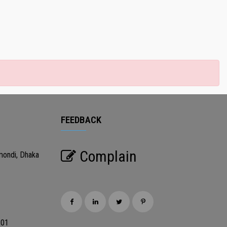
FEEDBACK
Complain
mondi, Dhaka
201