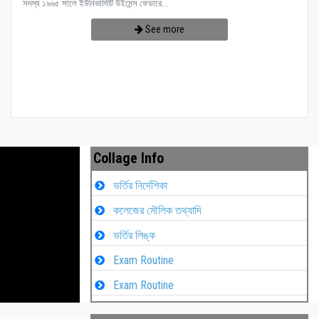
সদস্য ১৯৬৫ সালে ইউনিভার্সিটি উইমেন্স ফেডারে...
See more
Collage Info
ভর্তির নির্দেশিকা
কলেজের মৌলিক তথ্যাদি
ভর্তির লিঙ্ক
Exam Routine
Exam Routine