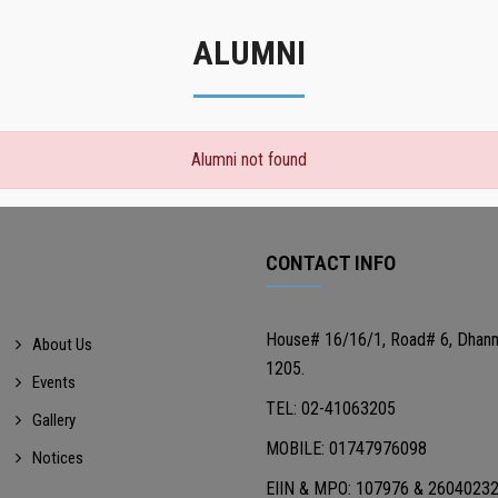
ALUMNI
Alumni not found
CONTACT INFO
House# 16/16/1, Road# 6, Dhan
About Us
1205.
Events
TEL: 02-41063205
Gallery
MOBILE: 01747976098
Notices
EIIN & MPO: 107976 & 2604023