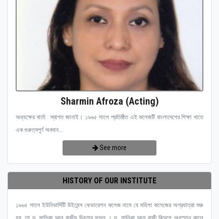
Sharmin Afroza (Acting)
অধ্যক্ষের বার্তা স্বাগত জানাই। ১৯৬৫ সালে প্রতিষ্ঠিত এই কলেজটি বাংলাদেশের শিক্ষা খাতে
এক গুরুত্বপূর্ণ অবদান...
See more
HISTORY OF OUR INSTITUTE
১৯৬৫ সালে ইউনিভার্সিটি উইমেন্স ফেডারেশন কলেজ নামে যে মহিলা কলেজের অগ্রযাত্রা শুরু
হয়, তা ড. মালিকা আল রাজীর চিন্তার ফসল । ড. মালিকা আল রাজী বিদেশে অবস্হান কালে