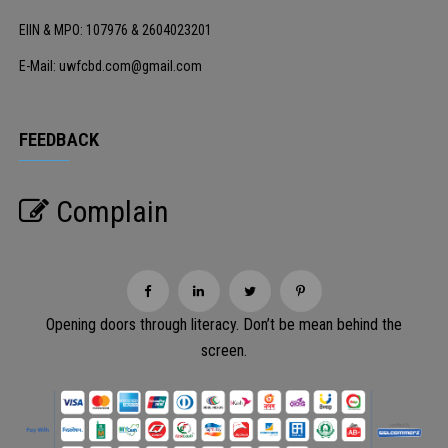
EIIN & MPO: 107976 & 2604023201
E-Mail: uwfcbd.com@gmail.com
FEEDBACK
Complain
Opening doors through literacy. Don’t be mean behind the
screen.