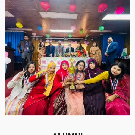
গৌরবের মুহূর্ত
গৌরবের মুহূর্ত