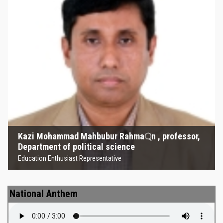
Kazi Mohammad Mahbubur
Rahma্‌n , professor, Department
of political science
Education Enthusiast Representative
Kazi Mohammad Mahbubur Rahma্‌n , professor,
Department of political science
Education Enthusiast Representative
National Anthem