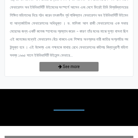
ফেডারেশন অব ইউনিভার্সিটি উইমেনের সংস্পর্শে আসেন এবং দেশে ফিরেই তিনি বিশ্ববিদ্যালয়ের
শিক্ষিত মহিলাদের নিয়ে গঠন করেন তৎকালীন পূর্ব পাকিস্তান ফেডারেশন অব ইউনিভার্সিটি উইমেন
যা আন্তর্জাতিক ফেডারেশনের অধিভুক্ত । ড. মালিকা আল রাজী ফেডারেশনের এক সভায়
মেয়েদের জন্য একটি কলেজ ষ্হাপনের প্রস্তাব করেন – কারণ তাঁর মনের মাঝে সুপ্ত বাসনা ছিল
এই কলেজের মধ্যেই ফেডারেশন বেঁচে থাকবে এবং শিক্ষায় অনগ্রসর নারী জাতির অগ্রগতির পথ
উন্মুক্ত হবে । এই উদ্দেশ্য এবং লক্ষ্যকে মাথায় রেখে ফেডারেশনের কতিপয় বিদ্যানুরাগী মহিলা
সদস্য ১৯৬৫ সালে ইউনিভার্সিটি উইমেন্স ফেডারে...
See more