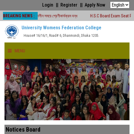
Login
Register
Apply Now
BREAKING NEWS :
-২০২৬ চলাকালীন সময়ে শ্রেণীকার্যক্রম বন্ধ
H.S.C Board Exam Seat Plan ( TEJGAO
University Womens Federation College
House# 16/16/1, Road# 6, Dhanmondi, Dhaka 1205.
MENU
HOME
ABOUT US
FACULTIES
ACADEMICS
Notices Board
GALLERY