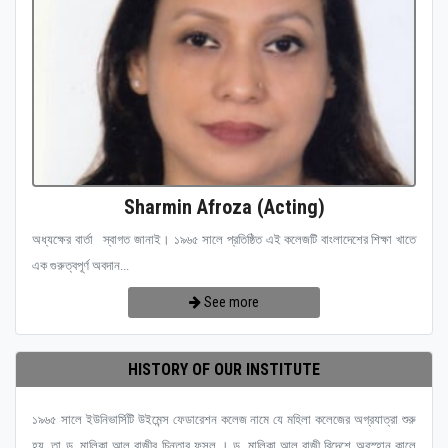
Sharmin Afroza (Acting)
অধ্যক্ষের বার্তা স্বাগত জানাই। ১৯৬৫ সালে প্রতিষ্ঠিত এই কলেজটি বাংলাদেশের শিক্ষা খাতে
এক গুরুত্বপূর্ণ অবদান...
See more
HISTORY OF OUR INSTITUTE
১৯৬৫ সালে ইউনিভার্সিটি উইমেন্স ফেডারেশন কলেজ নামে যে মহিলা কলেজের অগ্রযাত্রা শুরু
হয়, তা ড. মালিকা আল রাজীর চিন্তার ফসল । ড. মালিকা আল রাজী বিদেশে অবস্হান কালে