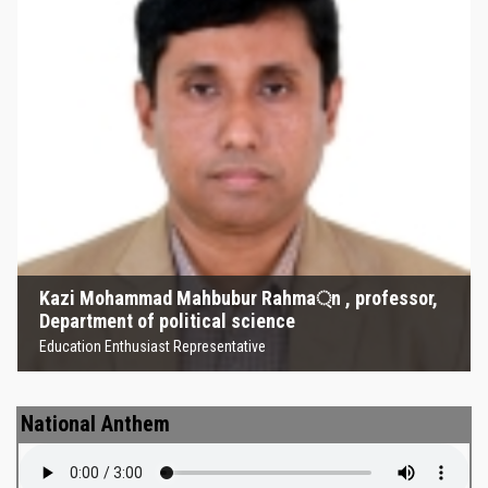
Kazi Mohammad Mahbubur
Rahma্‌n , professor, Department
of political science
Education Enthusiast Representative
Kazi Mohammad Mahbubur Rahma্‌n , professor,
Department of political science
Education Enthusiast Representative
National Anthem