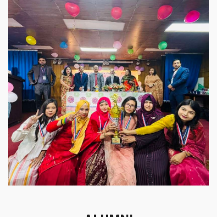
গৌরবের মুহূর্ত
গৌরবের মুহূর্ত