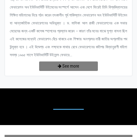
ফেডারেশন অব ইউনিভার্সিটি উইমেনের সংস্পর্শে আসেন এবং দেশে ফিরেই তিনি বিশ্ববিদ্যালয়ের
শিক্ষিত মহিলাদের নিয়ে গঠন করেন তৎকালীন পূর্ব পাকিস্তান ফেডারেশন অব ইউনিভার্সিটি উইমেন
যা আন্তর্জাতিক ফেডারেশনের অধিভুক্ত । ড. মালিকা আল রাজী ফেডারেশনের এক সভায়
মেয়েদের জন্য একটি কলেজ ষ্হাপনের প্রস্তাব করেন – কারণ তাঁর মনের মাঝে সুপ্ত বাসনা ছিল
এই কলেজের মধ্যেই ফেডারেশন বেঁচে থাকবে এবং শিক্ষায় অনগ্রসর নারী জাতির অগ্রগতির পথ
উন্মুক্ত হবে । এই উদ্দেশ্য এবং লক্ষ্যকে মাথায় রেখে ফেডারেশনের কতিপয় বিদ্যানুরাগী মহিলা
সদস্য ১৯৬৫ সালে ইউনিভার্সিটি উইমেন্স ফেডারে...
See more