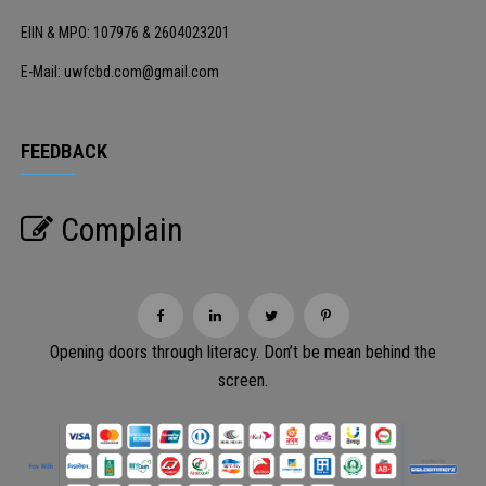
EIIN & MPO: 107976 & 2604023201
E-Mail: uwfcbd.com@gmail.com
FEEDBACK
Complain
Opening doors through literacy. Don’t be mean behind the
screen.