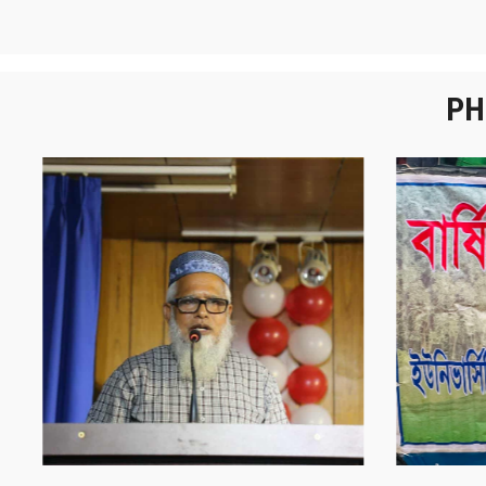
PH
নবীনবরণ - ২০২৫
বা