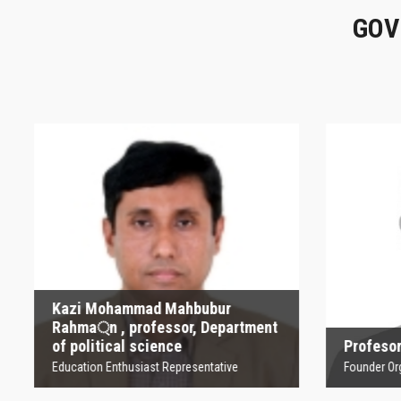
GOV
Kazi Mohammad
Mahbubur Rahma্‌n ,
P
professor, Department
of political science
Founder
Education Enthusiast Representative
Kazi Mohammad Mahbubur
Rahma্‌n , professor, Department
of political science
Profesor
Education Enthusiast Representative
Founder Orga