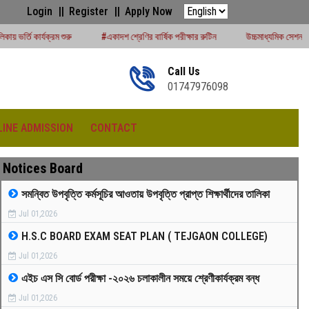
Login
Register
Apply Now
#একাদশ শ্রেণির বার্ষিক পরীক্ষার রুটিন
উচ্চমাধ্যমিক সেশন (২০২৪-২৫) পরীক্ষার্থীদের ব
Call Us
01747976098
LINE ADMISSION
CONTACT
Notices Board
সমন্বিত উপবৃত্তি কর্মসূচির আওতায় উপবৃত্তি প্রাপ্ত শিক্ষার্থীদের তালিকা
Jul 01,2026
রীড়া প্রতিযোগিতা -২০২৫
H.S.C BOARD EXAM SEAT PLAN ( TEJGAON COLLEGE)
Jul 01,2026
এইচ এস সি বোর্ড পরীক্ষা -২০২৬ চলাকালীন সময়ে শ্রেণীকার্যক্রম বন্ধ
Jul 01,2026