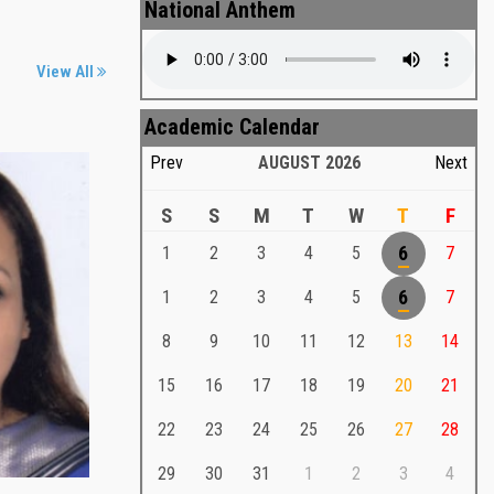
National Anthem
View All
Academic Calendar
Prev
AUGUST
2026
Next
S
S
M
T
W
T
F
1
2
3
4
5
6
7
Md. Shafiullah Sarker
a
1
2
3
4
5
6
7
Md. Shafiullah Sarkar , Professor ,
8
9
10
11
12
13
14
Teacher Representative
15
16
17
18
19
20
21
Md. Shafiullah Sarker
Md. Shafiullah Sarkar , Professor , Teacher
22
23
24
25
26
27
28
Representative
29
30
31
1
2
3
4