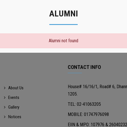
ALUMNI
Alumni not found
CONTACT INFO
House# 16/16/1, Road# 6, Dhan
About Us
1205.
Events
TEL: 02-41063205
Gallery
MOBILE: 01747976098
Notices
EIIN & MPO: 107976 & 2604023