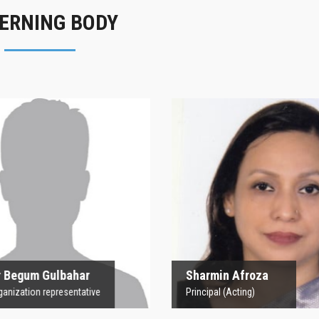
ERNING BODY
rofesor Begum
Sharmin Afroz
Gulbahar
Principal (Acting)
 Organization representative
 Begum Gulbahar
Sharmin Afroza
nization representative
Principal (Acting)