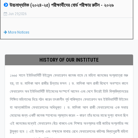
উচ্চমাধ্যমিক (২০২৪-২৫) পরীক্ষার্থীদের বোর্ড পরীক্ষার রুটিন - ২০২৬
Jun 29,2026
More Notices
HISTORY OF OUR INSTITUTE
১৯৬৫ সালে ইউনিভার্সিটি উইমেন্স ফেডারেশন কলেজ নামে যে মহিলা কলেজের অগ্রযাত্রা শুরু
হয়, তা ড. মালিকা আল রাজীর চিন্তার ফসল । ড. মালিকা আল রাজী বিদেশে অবস্হান কালে
ফেডারেশন অব ইউনিভার্সিটি উইমেনের সংস্পর্শে আসেন এবং দেশে ফিরেই তিনি বিশ্ববিদ্যালয়ের
শিক্ষিত মহিলাদের নিয়ে গঠন করেন তৎকালীন পূর্ব পাকিস্তান ফেডারেশন অব ইউনিভার্সিটি উইমেন
যা আন্তর্জাতিক ফেডারেশনের অধিভুক্ত । ড. মালিকা আল রাজী ফেডারেশনের এক সভায়
মেয়েদের জন্য একটি কলেজ ষ্হাপনের প্রস্তাব করেন – কারণ তাঁর মনের মাঝে সুপ্ত বাসনা ছিল
এই কলেজের মধ্যেই ফেডারেশন বেঁচে থাকবে এবং শিক্ষায় অনগ্রসর নারী জাতির অগ্রগতির পথ
উন্মুক্ত হবে । এই উদ্দেশ্য এবং লক্ষ্যকে মাথায় রেখে ফেডারেশনের কতিপয় বিদ্যানুরাগী মহিলা