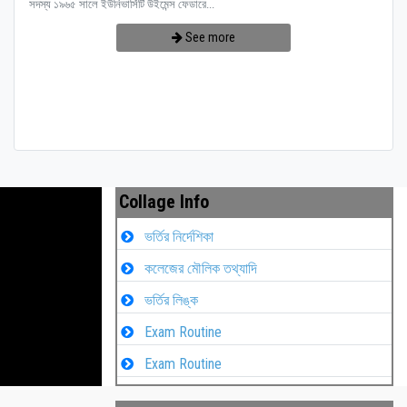
সদস্য ১৯৬৫ সালে ইউনিভার্সিটি উইমেন্স ফেডারে...
See more
Collage Info
ভর্তির নির্দেশিকা
কলেজের মৌলিক তথ্যাদি
ভর্তির লিঙ্ক
Exam Routine
Exam Routine