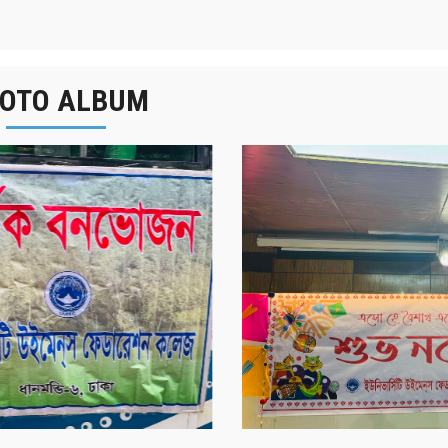
OTO ALBUM
র্ষিক বনভোজন ২০২৫
বাংলা নববর্ষ ১৪৩২ উদয