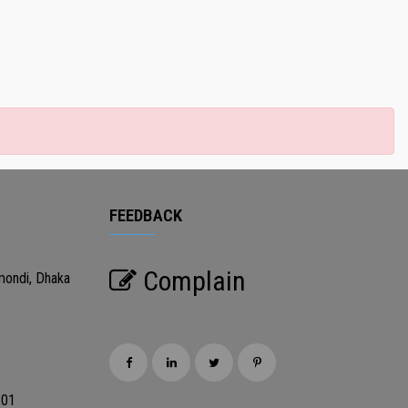
FEEDBACK
Complain
mondi, Dhaka
201