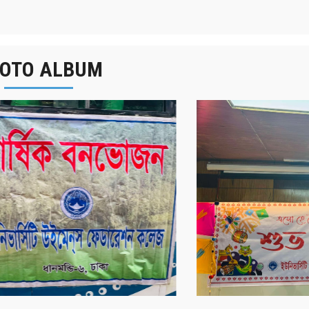
OTO ALBUM
র্ষিক বনভোজন ২০২৫
বাংলা নববর্ষ ১৪৩২ উদয