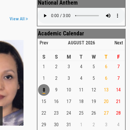
National Anthem
View All
Academic Calendar
Prev
AUGUST
2026
Next
S
S
M
T
W
T
F
1
2
3
4
5
6
7
Md. Shafiullah Sarker
a
1
2
3
4
5
6
7
Md. Shafiullah Sarkar , Professor ,
8
9
10
11
12
13
14
Teacher Representative
15
16
17
18
19
20
21
Md. Shafiullah Sarker
Md. Shafiullah Sarkar , Professor , Teacher
22
23
24
25
26
27
28
Representative
29
30
31
1
2
3
4