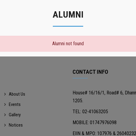
ALUMNI
Alumni not found
CONTACT INFO
House# 16/16/1, Road# 6, Dhan
About Us
1205.
Events
TEL: 02-41063205
Gallery
MOBILE: 01747976098
Notices
EIIN & MPO: 107976 & 2604023