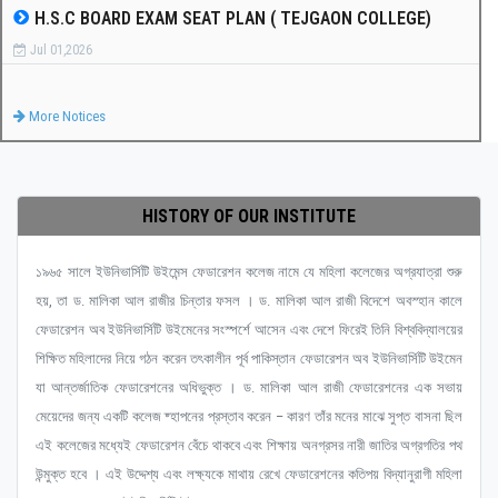
H.S.C BOARD EXAM SEAT PLAN ( TEJGAON COLLEGE)
Jul 01,2026
More Notices
HISTORY OF OUR INSTITUTE
১৯৬৫ সালে ইউনিভার্সিটি উইমেন্স ফেডারেশন কলেজ নামে যে মহিলা কলেজের অগ্রযাত্রা শুরু
হয়, তা ড. মালিকা আল রাজীর চিন্তার ফসল । ড. মালিকা আল রাজী বিদেশে অবস্হান কালে
ফেডারেশন অব ইউনিভার্সিটি উইমেনের সংস্পর্শে আসেন এবং দেশে ফিরেই তিনি বিশ্ববিদ্যালয়ের
শিক্ষিত মহিলাদের নিয়ে গঠন করেন তৎকালীন পূর্ব পাকিস্তান ফেডারেশন অব ইউনিভার্সিটি উইমেন
যা আন্তর্জাতিক ফেডারেশনের অধিভুক্ত । ড. মালিকা আল রাজী ফেডারেশনের এক সভায়
মেয়েদের জন্য একটি কলেজ ষ্হাপনের প্রস্তাব করেন – কারণ তাঁর মনের মাঝে সুপ্ত বাসনা ছিল
এই কলেজের মধ্যেই ফেডারেশন বেঁচে থাকবে এবং শিক্ষায় অনগ্রসর নারী জাতির অগ্রগতির পথ
উন্মুক্ত হবে । এই উদ্দেশ্য এবং লক্ষ্যকে মাথায় রেখে ফেডারেশনের কতিপয় বিদ্যানুরাগী মহিলা