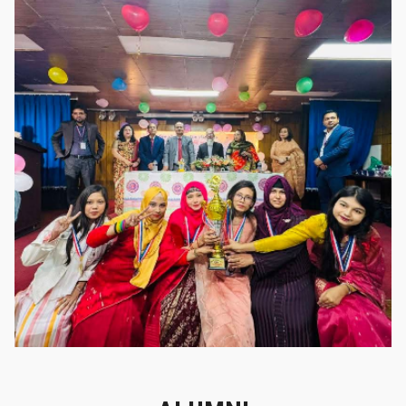
গৌরবের মুহূর্ত
গৌরবের মুহূর্ত