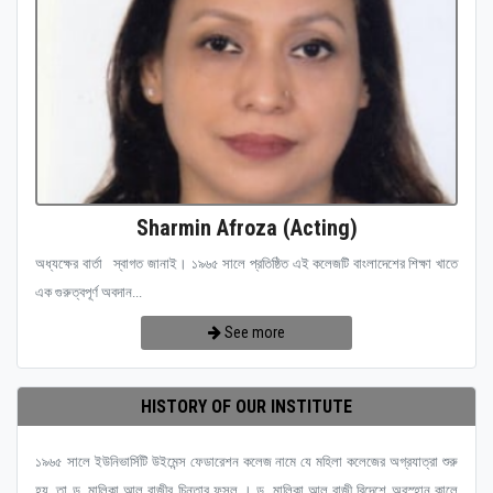
Sharmin Afroza (Acting)
অধ্যক্ষের বার্তা স্বাগত জানাই। ১৯৬৫ সালে প্রতিষ্ঠিত এই কলেজটি বাংলাদেশের শিক্ষা খাতে
এক গুরুত্বপূর্ণ অবদান...
See more
HISTORY OF OUR INSTITUTE
১৯৬৫ সালে ইউনিভার্সিটি উইমেন্স ফেডারেশন কলেজ নামে যে মহিলা কলেজের অগ্রযাত্রা শুরু
হয়, তা ড. মালিকা আল রাজীর চিন্তার ফসল । ড. মালিকা আল রাজী বিদেশে অবস্হান কালে