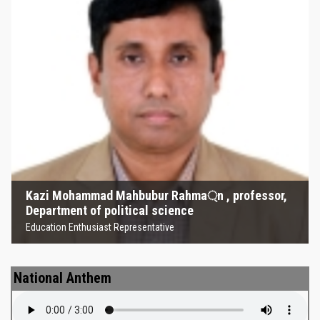
Kazi Mohammad Mahbubur
Rahma্‌n , professor, Department
of political science
Education Enthusiast Representative
Kazi Mohammad Mahbubur Rahma্‌n , professor,
Department of political science
Education Enthusiast Representative
National Anthem