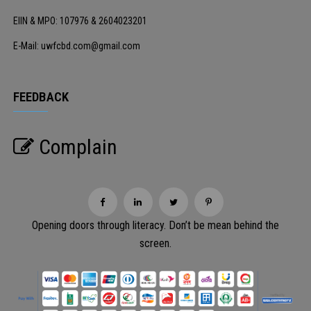
EIIN & MPO: 107976 & 2604023201
E-Mail: uwfcbd.com@gmail.com
FEEDBACK
Complain
Opening doors through literacy. Don’t be mean behind the
screen.