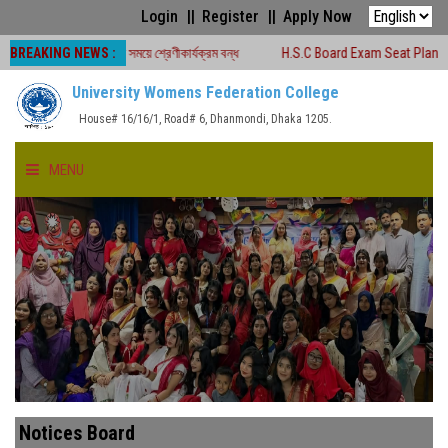
Login
Register
Apply Now
BREAKING NEWS :
৬ চলাকালীন সময়ে শ্রেণীকার্যক্রম বন্ধ
H.S.C Board Exam Seat Plan ( TEJGAON C
University Womens Federation College
House# 16/16/1, Road# 6, Dhanmondi, Dhaka 1205.
MENU
HOME
ABOUT US
FACULTIES
ACADEMICS
Notices Board
GALLERY