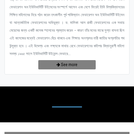
ফেডারেশন অব ইউনিভার্সিটি উইমেনের সংস্পর্শে আসেন এবং দেশে ফিরেই তিনি বিশ্ববিদ্যালয়ের
শিক্ষিত মহিলাদের নিয়ে গঠন করেন তৎকালীন পূর্ব পাকিস্তান ফেডারেশন অব ইউনিভার্সিটি উইমেন
যা আন্তর্জাতিক ফেডারেশনের অধিভুক্ত । ড. মালিকা আল রাজী ফেডারেশনের এক সভায়
মেয়েদের জন্য একটি কলেজ ষ্হাপনের প্রস্তাব করেন – কারণ তাঁর মনের মাঝে সুপ্ত বাসনা ছিল
এই কলেজের মধ্যেই ফেডারেশন বেঁচে থাকবে এবং শিক্ষায় অনগ্রসর নারী জাতির অগ্রগতির পথ
উন্মুক্ত হবে । এই উদ্দেশ্য এবং লক্ষ্যকে মাথায় রেখে ফেডারেশনের কতিপয় বিদ্যানুরাগী মহিলা
সদস্য ১৯৬৫ সালে ইউনিভার্সিটি উইমেন্স ফেডারে...
See more