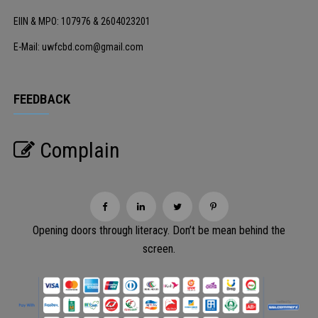
EIIN & MPO: 107976 & 2604023201
E-Mail: uwfcbd.com@gmail.com
FEEDBACK
Complain
Opening doors through literacy. Don’t be mean behind the
screen.