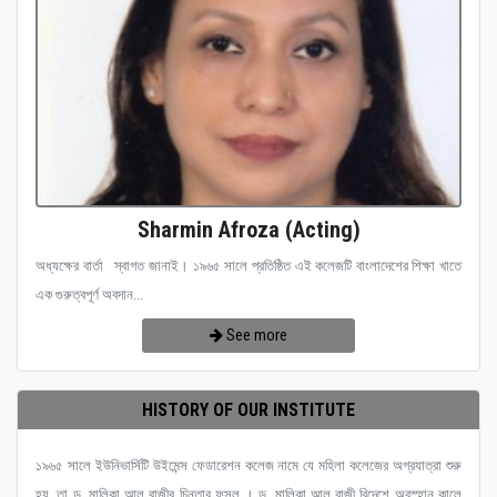
Sharmin Afroza (Acting)
অধ্যক্ষের বার্তা স্বাগত জানাই। ১৯৬৫ সালে প্রতিষ্ঠিত এই কলেজটি বাংলাদেশের শিক্ষা খাতে
এক গুরুত্বপূর্ণ অবদান...
See more
HISTORY OF OUR INSTITUTE
১৯৬৫ সালে ইউনিভার্সিটি উইমেন্স ফেডারেশন কলেজ নামে যে মহিলা কলেজের অগ্রযাত্রা শুরু
হয়, তা ড. মালিকা আল রাজীর চিন্তার ফসল । ড. মালিকা আল রাজী বিদেশে অবস্হান কালে