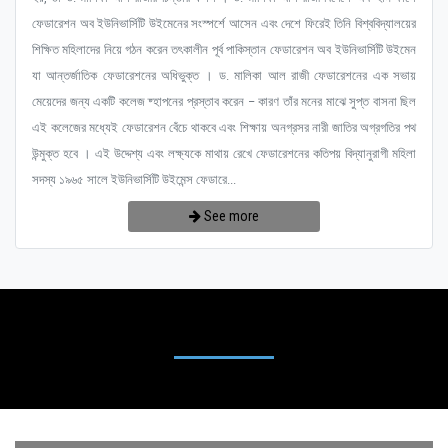
ফেডারেশন অব ইউনিভার্সিটি উইমেনের সংস্পর্শে আসেন এবং দেশে ফিরেই তিনি বিশ্ববিদ্যালয়ের
শিক্ষিত মহিলাদের নিয়ে গঠন করেন তৎকালীন পূর্ব পাকিস্তান ফেডারেশন অব ইউনিভার্সিটি উইমেন
যা আন্তর্জাতিক ফেডারেশনের অধিভুক্ত । ড. মালিকা আল রাজী ফেডারেশনের এক সভায়
মেয়েদের জন্য একটি কলেজ ষ্হাপনের প্রস্তাব করেন – কারণ তাঁর মনের মাঝে সুপ্ত বাসনা ছিল
এই কলেজের মধ্যেই ফেডারেশন বেঁচে থাকবে এবং শিক্ষায় অনগ্রসর নারী জাতির অগ্রগতির পথ
উন্মুক্ত হবে । এই উদ্দেশ্য এবং লক্ষ্যকে মাথায় রেখে ফেডারেশনের কতিপয় বিদ্যানুরাগী মহিলা
সদস্য ১৯৬৫ সালে ইউনিভার্সিটি উইমেন্স ফেডারে...
See more