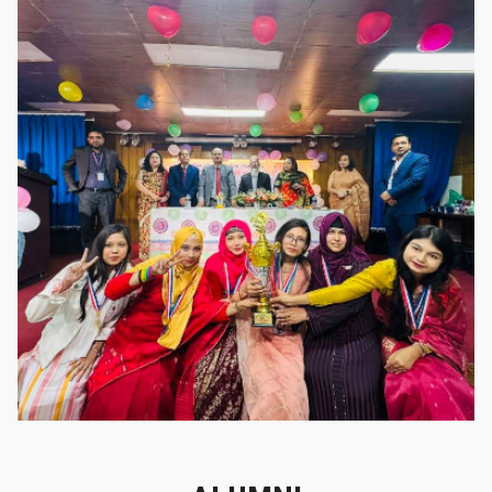
গৌরবের মুহূর্ত
গৌরবের মুহূর্ত