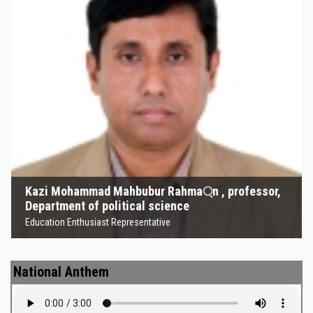
Kazi Mohammad Mahbubur
Rahma্‌n , professor, Department
of political science
Education Enthusiast Representative
Kazi Mohammad Mahbubur Rahma্‌n , professor,
Department of political science
Education Enthusiast Representative
National Anthem