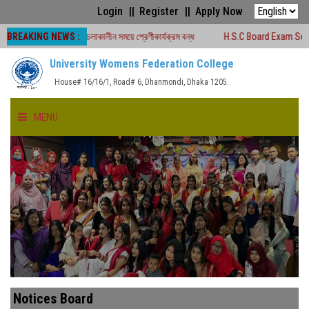
Login
Register
Apply Now
BREAKING NEWS :
ক্ষা -২০২৬ চলাকালীন সময়ে শ্রেণীকার্যক্রম বন্ধ
H.S.C Board Exam Seat Plan ( TE
University Womens Federation College
House# 16/16/1, Road# 6, Dhanmondi, Dhaka 1205.
MENU
HOME
ABOUT US
FACULTIES
ACADEMICS
Notices Board
GALLERY