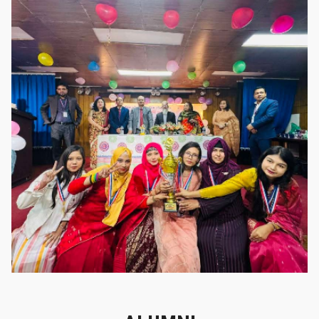
গৌরবের মুহূর্ত
গৌরবের মুহূর্ত