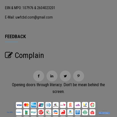
EIIN & MPO: 107976 & 2604023201
E-Mail: uwfcbd.com@gmail.com
FEEDBACK
Complain
Opening doors through literacy. Don’t be mean behind the
screen.