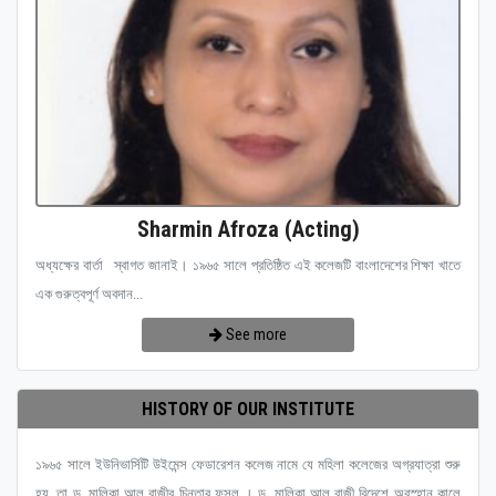
Sharmin Afroza (Acting)
অধ্যক্ষের বার্তা স্বাগত জানাই। ১৯৬৫ সালে প্রতিষ্ঠিত এই কলেজটি বাংলাদেশের শিক্ষা খাতে
এক গুরুত্বপূর্ণ অবদান...
See more
HISTORY OF OUR INSTITUTE
১৯৬৫ সালে ইউনিভার্সিটি উইমেন্স ফেডারেশন কলেজ নামে যে মহিলা কলেজের অগ্রযাত্রা শুরু
হয়, তা ড. মালিকা আল রাজীর চিন্তার ফসল । ড. মালিকা আল রাজী বিদেশে অবস্হান কালে