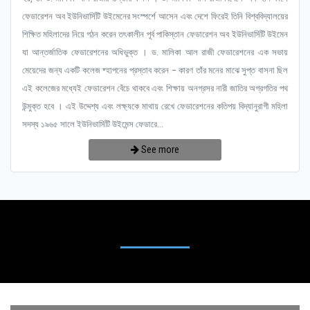
ফেডারেশন অব ইউনিভার্সিটি উইমেনের সংস্পর্শে আসেন এবং দেশে ফিরেই তিনি বিশ্ববিদ্যালয়ের
শিক্ষিত মহিলাদের নিয়ে গঠন করেন তৎকালীন পূর্ব পাকিস্তান ফেডারেশন অব ইউনিভার্সিটি উইমেন
যা আন্তর্জাতিক ফেডারেশনের অধিভুক্ত । ড. মালিকা আল রাজী ফেডারেশনের এক সভায়
মেয়েদের জন্য একটি কলেজ ষ্হাপনের প্রস্তাব করেন – কারণ তাঁর মনের মাঝে সুপ্ত বাসনা ছিল
এই কলেজের মধ্যেই ফেডারেশন বেঁচে থাকবে এবং শিক্ষায় অনগ্রসর নারী জাতির অগ্রগতির পথ
উন্মুক্ত হবে । এই উদ্দেশ্য এবং লক্ষ্যকে মাথায় রেখে ফেডারেশনের কতিপয় বিদ্যানুরাগী মহিলা
সদস্য ১৯৬৫ সালে ইউনিভার্সিটি উইমেন্স ফেডারে...
See more