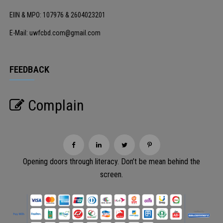
EIIN & MPO: 107976 & 2604023201
E-Mail: uwfcbd.com@gmail.com
FEEDBACK
Complain
Opening doors through literacy. Don’t be mean behind the
screen.