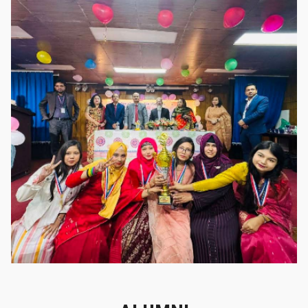
গৌরবের মুহূর্ত
গৌরবের মুহূর্ত