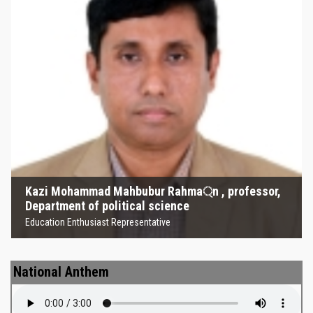
Kazi Mohammad Mahbubur
Rahma্‌n , professor, Department
of political science
Education Enthusiast Representative
Kazi Mohammad Mahbubur Rahma্‌n , professor,
Department of political science
Education Enthusiast Representative
National Anthem