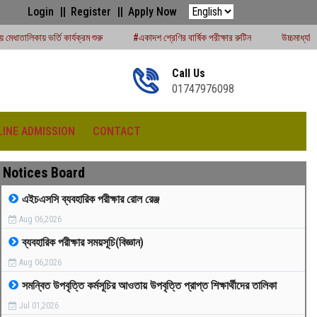
Login
Register
Apply Now
ক্রম শুরু
#একাদশ শ্রেণির বার্ষিক পরীক্ষার রুটিন
উচ্চমাধ্যমিক সেশন (২০২৪-২৫) পরীক্ষ
Call Us
01747976098
LINE ADMISSION
CONTACT
Notices Board
এইচএসসি ব্যবহারিক পরীক্ষার রোল রেঞ্জ
Aug 06,2026
রীড়া প্রতিযোগিতা -২০২৫
ব্যবহারিক পরীক্ষার সময়সূচি(বিজ্ঞান)
Aug 06,2026
সমন্বিত উপবৃত্তি কর্মসূচির আওতায় উপবৃত্তি প্রাপ্ত শিক্ষার্থীদের তালিকা
Jul 01,2026