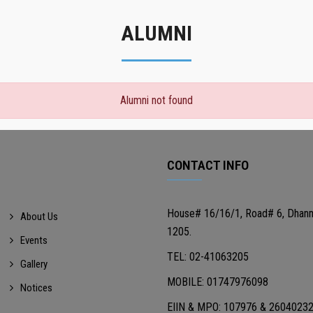
ALUMNI
Alumni not found
CONTACT INFO
House# 16/16/1, Road# 6, Dhan
About Us
1205.
Events
TEL: 02-41063205
Gallery
MOBILE: 01747976098
Notices
EIIN & MPO: 107976 & 2604023