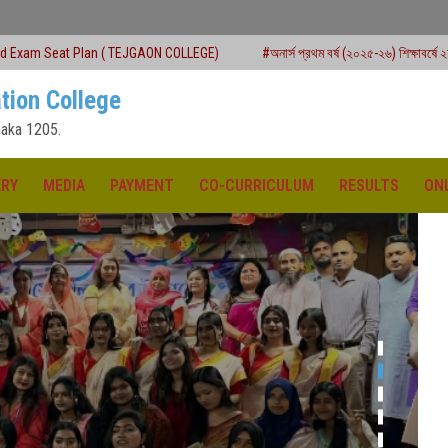
( TEJGAON COLLEGE)
#অনার্স প্রথম বর্ষ (২০২৫-২৬) শিক্ষাবর্ষে ২য় মেধাতালিকায় ভর্তি কার্য
tion College
aka 1205.
ERY
MEDIA
PAYMENT
CO-CURRICULUM
RESULTS
ON
ক্