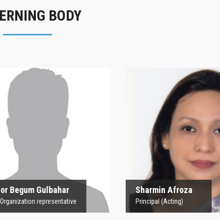
ERNING BODY
rofesor Begum
Sharmin Afroz
Gulbahar
Principal (Acting)
 Organization representative
 Begum Gulbahar
Sharmin Afroza
nization representative
Principal (Acting)