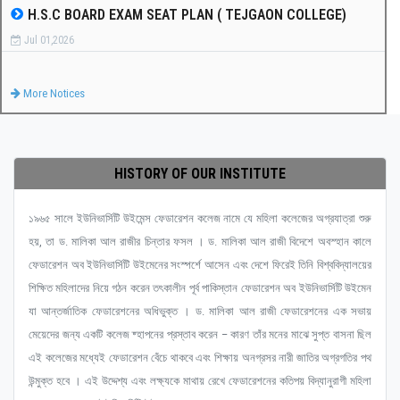
H.S.C BOARD EXAM SEAT PLAN ( TEJGAON COLLEGE)
Jul 01,2026
More Notices
HISTORY OF OUR INSTITUTE
১৯৬৫ সালে ইউনিভার্সিটি উইমেন্স ফেডারেশন কলেজ নামে যে মহিলা কলেজের অগ্রযাত্রা শুরু
হয়, তা ড. মালিকা আল রাজীর চিন্তার ফসল । ড. মালিকা আল রাজী বিদেশে অবস্হান কালে
ফেডারেশন অব ইউনিভার্সিটি উইমেনের সংস্পর্শে আসেন এবং দেশে ফিরেই তিনি বিশ্ববিদ্যালয়ের
শিক্ষিত মহিলাদের নিয়ে গঠন করেন তৎকালীন পূর্ব পাকিস্তান ফেডারেশন অব ইউনিভার্সিটি উইমেন
যা আন্তর্জাতিক ফেডারেশনের অধিভুক্ত । ড. মালিকা আল রাজী ফেডারেশনের এক সভায়
মেয়েদের জন্য একটি কলেজ ষ্হাপনের প্রস্তাব করেন – কারণ তাঁর মনের মাঝে সুপ্ত বাসনা ছিল
এই কলেজের মধ্যেই ফেডারেশন বেঁচে থাকবে এবং শিক্ষায় অনগ্রসর নারী জাতির অগ্রগতির পথ
উন্মুক্ত হবে । এই উদ্দেশ্য এবং লক্ষ্যকে মাথায় রেখে ফেডারেশনের কতিপয় বিদ্যানুরাগী মহিলা