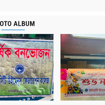
OTO ALBUM
র্ষিক বনভোজন ২০২৫
বাংলা নববর্ষ ১৪৩২ উদয