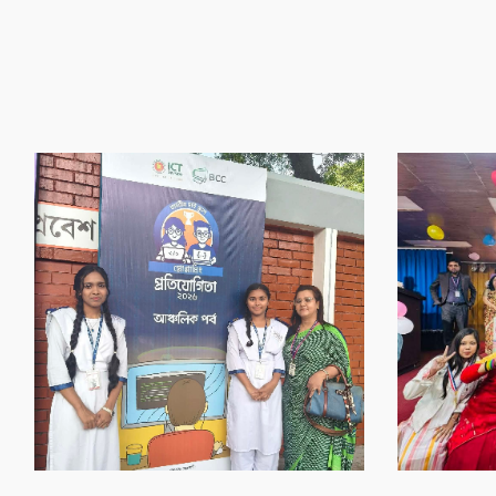
‌গৌর‌বের অর্জন
‌গৌর‌বের অর্জন