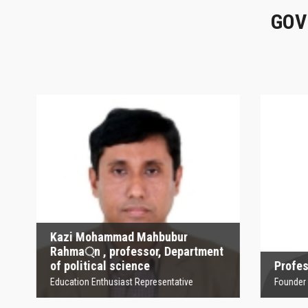
GOV
Kazi Mohammad
Mahbubur Rahma্‌n ,
P
professor, Department
of political science
Founder
Education Enthusiast Representative
Kazi Mohammad Mahbubur
Rahma্‌n , professor, Department
of political science
Profesor
Education Enthusiast Representative
Founder Orga