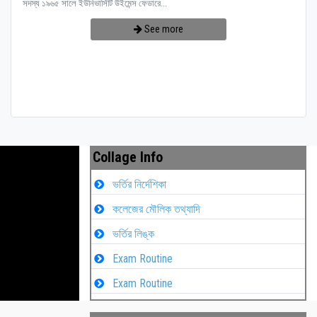
সদস্য ১৯৬৫ সালে ইউনিভার্সিটি উইমেন্স ফেডারে...
See more
Collage Info
ভর্তির নির্দেশিকা
কলেজের মৌলিক তথ্যাদি
ভর্তির লিঙ্ক
Exam Routine
Exam Routine