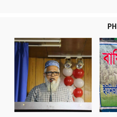
PH
নবীনবরণ - ২০২৫
বা