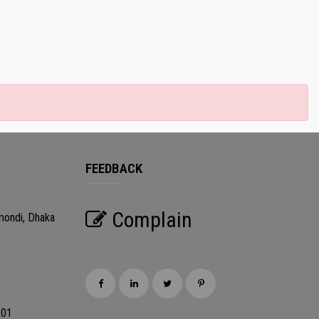
FEEDBACK
Complain
mondi, Dhaka
201