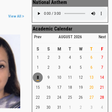
National Anthem
View All
Academic Calendar
Prev
AUGUST
2026
Next
S
S
M
T
W
T
F
1
2
3
4
5
6
7
Md. Shafiullah Sarker
a
1
2
3
4
5
6
7
Md. Shafiullah Sarkar , Professor ,
8
9
10
11
12
13
14
Teacher Representative
15
16
17
18
19
20
21
Md. Shafiullah Sarker
Md. Shafiullah Sarkar , Professor , Teacher
22
23
24
25
26
27
28
Representative
29
30
31
1
2
3
4