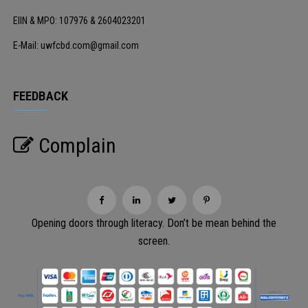
EIIN & MPO: 107976 & 2604023201
E-Mail: uwfcbd.com@gmail.com
FEEDBACK
Complain
Opening doors through literacy. Don’t be mean behind the
screen.