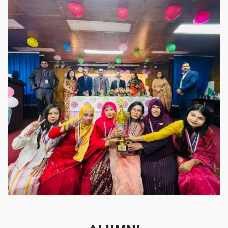
গৌরবের মুহূর্ত
গৌরবের মুহূর্ত