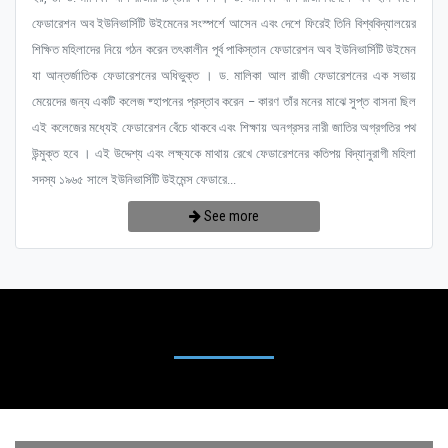
ফেডারেশন অব ইউনিভার্সিটি উইমেনের সংস্পর্শে আসেন এবং দেশে ফিরেই তিনি বিশ্ববিদ্যালয়ের
শিক্ষিত মহিলাদের নিয়ে গঠন করেন তৎকালীন পূর্ব পাকিস্তান ফেডারেশন অব ইউনিভার্সিটি উইমেন
যা আন্তর্জাতিক ফেডারেশনের অধিভুক্ত । ড. মালিকা আল রাজী ফেডারেশনের এক সভায়
মেয়েদের জন্য একটি কলেজ ষ্হাপনের প্রস্তাব করেন – কারণ তাঁর মনের মাঝে সুপ্ত বাসনা ছিল
এই কলেজের মধ্যেই ফেডারেশন বেঁচে থাকবে এবং শিক্ষায় অনগ্রসর নারী জাতির অগ্রগতির পথ
উন্মুক্ত হবে । এই উদ্দেশ্য এবং লক্ষ্যকে মাথায় রেখে ফেডারেশনের কতিপয় বিদ্যানুরাগী মহিলা
সদস্য ১৯৬৫ সালে ইউনিভার্সিটি উইমেন্স ফেডারে...
See more