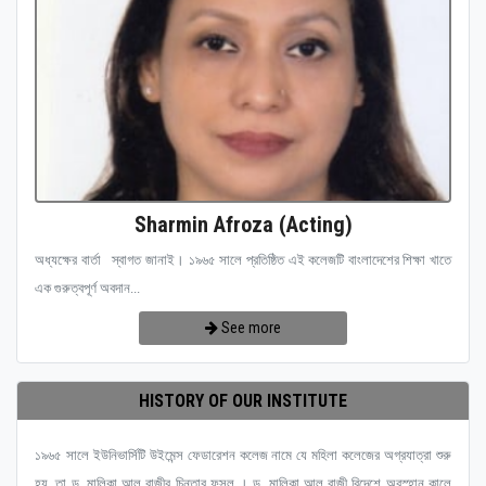
Sharmin Afroza (Acting)
অধ্যক্ষের বার্তা স্বাগত জানাই। ১৯৬৫ সালে প্রতিষ্ঠিত এই কলেজটি বাংলাদেশের শিক্ষা খাতে
এক গুরুত্বপূর্ণ অবদান...
See more
HISTORY OF OUR INSTITUTE
১৯৬৫ সালে ইউনিভার্সিটি উইমেন্স ফেডারেশন কলেজ নামে যে মহিলা কলেজের অগ্রযাত্রা শুরু
হয়, তা ড. মালিকা আল রাজীর চিন্তার ফসল । ড. মালিকা আল রাজী বিদেশে অবস্হান কালে