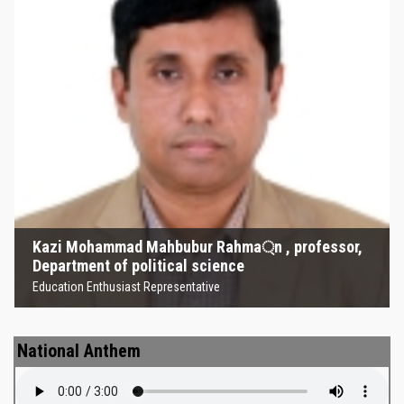
Kazi Mohammad Mahbubur
Rahma্‌n , professor, Department
of political science
Education Enthusiast Representative
Kazi Mohammad Mahbubur Rahma্‌n , professor,
Department of political science
Education Enthusiast Representative
National Anthem