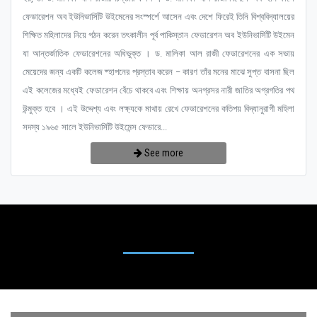
ফেডারেশন অব ইউনিভার্সিটি উইমেনের সংস্পর্শে আসেন এবং দেশে ফিরেই তিনি বিশ্ববিদ্যালয়ের
শিক্ষিত মহিলাদের নিয়ে গঠন করেন তৎকালীন পূর্ব পাকিস্তান ফেডারেশন অব ইউনিভার্সিটি উইমেন
যা আন্তর্জাতিক ফেডারেশনের অধিভুক্ত । ড. মালিকা আল রাজী ফেডারেশনের এক সভায়
মেয়েদের জন্য একটি কলেজ ষ্হাপনের প্রস্তাব করেন – কারণ তাঁর মনের মাঝে সুপ্ত বাসনা ছিল
এই কলেজের মধ্যেই ফেডারেশন বেঁচে থাকবে এবং শিক্ষায় অনগ্রসর নারী জাতির অগ্রগতির পথ
উন্মুক্ত হবে । এই উদ্দেশ্য এবং লক্ষ্যকে মাথায় রেখে ফেডারেশনের কতিপয় বিদ্যানুরাগী মহিলা
সদস্য ১৯৬৫ সালে ইউনিভার্সিটি উইমেন্স ফেডারে...
See more