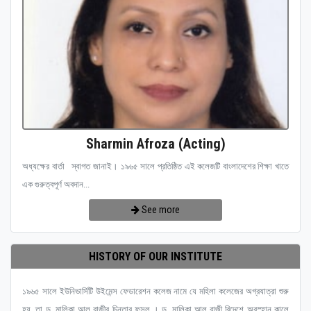
Sharmin Afroza (Acting)
অধ্যক্ষের বার্তা স্বাগত জানাই। ১৯৬৫ সালে প্রতিষ্ঠিত এই কলেজটি বাংলাদেশের শিক্ষা খাতে
এক গুরুত্বপূর্ণ অবদান...
See more
HISTORY OF OUR INSTITUTE
১৯৬৫ সালে ইউনিভার্সিটি উইমেন্স ফেডারেশন কলেজ নামে যে মহিলা কলেজের অগ্রযাত্রা শুরু
হয়, তা ড. মালিকা আল রাজীর চিন্তার ফসল । ড. মালিকা আল রাজী বিদেশে অবস্হান কালে