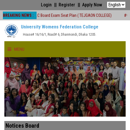
Login
Register
Apply Now
BREAKING NEWS :
H.S.C Board Exam Seat Plan ( TEJGAON COLLEGE)
#অনার্স প্রথম বর্ষ (২
University Womens Federation College
House# 16/16/1, Road# 6, Dhanmondi, Dhaka 1205.
MENU
HOME
ABOUT US
FACULTIES
ACADEMICS
Notices Board
GALLERY