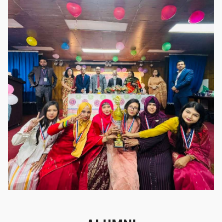
গৌরবের মুহূর্ত
গৌরবের মুহূর্ত