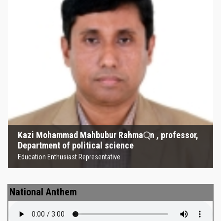
Kazi Mohammad Mahbubur
Rahma্‌n , professor, Department
of political science
Education Enthusiast Representative
Kazi Mohammad Mahbubur Rahma্‌n , professor,
Department of political science
Education Enthusiast Representative
National Anthem