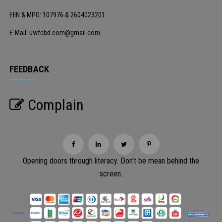
EIIN & MPO: 107976 & 2604023201
E-Mail: uwfcbd.com@gmail.com
FEEDBACK
Complain
Opening doors through literacy. Don’t be mean behind the
screen.