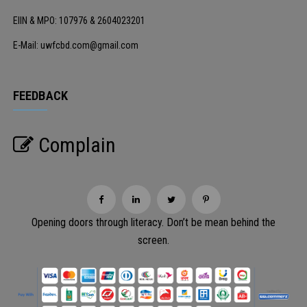
EIIN & MPO: 107976 & 2604023201
E-Mail: uwfcbd.com@gmail.com
FEEDBACK
Complain
Opening doors through literacy. Don’t be mean behind the
screen.