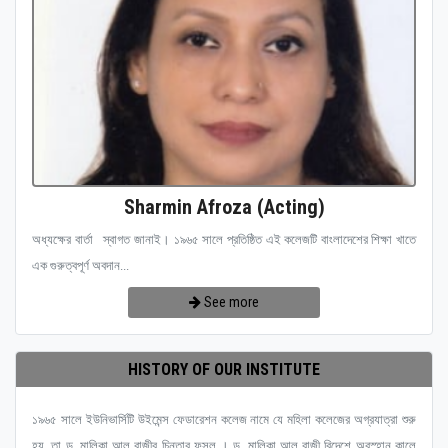
Sharmin Afroza (Acting)
অধ্যক্ষের বার্তা স্বাগত জানাই। ১৯৬৫ সালে প্রতিষ্ঠিত এই কলেজটি বাংলাদেশের শিক্ষা খাতে
এক গুরুত্বপূর্ণ অবদান...
See more
HISTORY OF OUR INSTITUTE
১৯৬৫ সালে ইউনিভার্সিটি উইমেন্স ফেডারেশন কলেজ নামে যে মহিলা কলেজের অগ্রযাত্রা শুরু
হয়, তা ড. মালিকা আল রাজীর চিন্তার ফসল । ড. মালিকা আল রাজী বিদেশে অবস্হান কালে