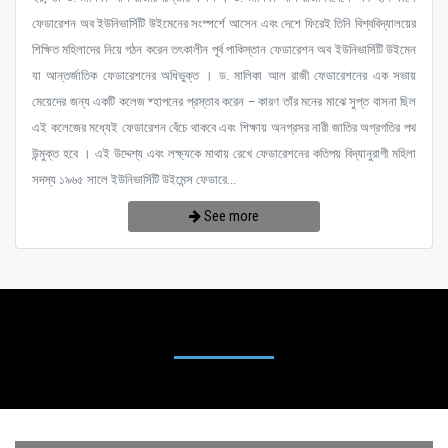
ফেডারেশন অব ইউনিভার্সিটি উইমেনের সংস্পর্শে আসেন এবং দেশে ফিরেই তিনি বিশ্ববিদ্যালয়ের
শিক্ষিত মহিলাদের নিয়ে গঠন করেন তৎকালীন পূর্ব পাকিস্তান ফেডারেশন অব ইউনিভার্সিটি উইমেন
যা আন্তর্জাতিক ফেডারেশনের অধিভুক্ত । ড. মালিকা আল রাজী ফেডারেশনের এক সভায়
মেয়েদের জন্য একটি কলেজ ষ্হাপনের প্রস্তাব করেন – কারণ তাঁর মনের মাঝে সুপ্ত বাসনা ছিল
এই কলেজের মধ্যেই ফেডারেশন বেঁচে থাকবে এবং শিক্ষায় অনগ্রসর নারী জাতির অগ্রগতির পথ
উন্মুক্ত হবে । এই উদ্দেশ্য এবং লক্ষ্যকে মাথায় রেখে ফেডারেশনের কতিপয় বিদ্যানুরাগী মহিলা
সদস্য ১৯৬৫ সালে ইউনিভার্সিটি উইমেন্স ফেডারে...
See more