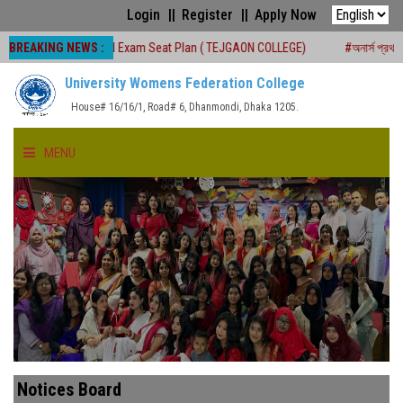
Login
Register
Apply Now
BREAKING NEWS :
.S.C Board Exam Seat Plan ( TEJGAON COLLEGE)
#অনার্স প্রথম বর্ষ (২০২৫-২৬) শি
University Womens Federation College
House# 16/16/1, Road# 6, Dhanmondi, Dhaka 1205.
MENU
HOME
ABOUT US
FACULTIES
ACADEMICS
Notices Board
GALLERY