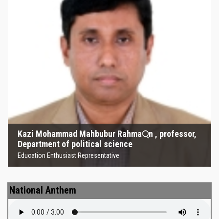
Kazi Mohammad Mahbubur
Rahma্‌n , professor, Department
of political science
Education Enthusiast Representative
Kazi Mohammad Mahbubur Rahma্‌n , professor,
Department of political science
Education Enthusiast Representative
National Anthem