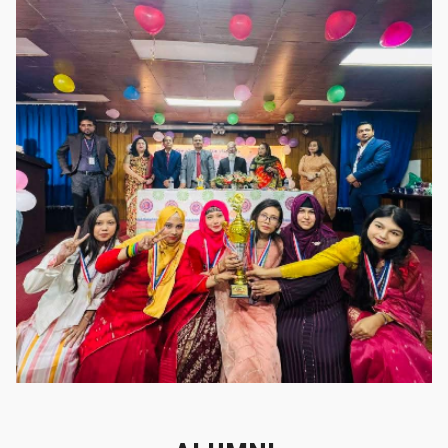
গৌরবের মুহূর্ত
গৌরবের মুহূর্ত