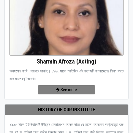
Sharmin Afroza (Acting)
অধ্যক্ষের বার্তা স্বাগত জানাই। ১৯৬৫ সালে প্রতিষ্ঠিত এই কলেজটি বাংলাদেশের শিক্ষা খাতে
এক গুরুত্বপূর্ণ অবদান...
See more
HISTORY OF OUR INSTITUTE
১৯৬৫ সালে ইউনিভার্সিটি উইমেন্স ফেডারেশন কলেজ নামে যে মহিলা কলেজের অগ্রযাত্রা শুরু
হয়, তা ড. মালিকা আল রাজীর চিন্তার ফসল । ড. মালিকা আল রাজী বিদেশে অবস্হান কালে