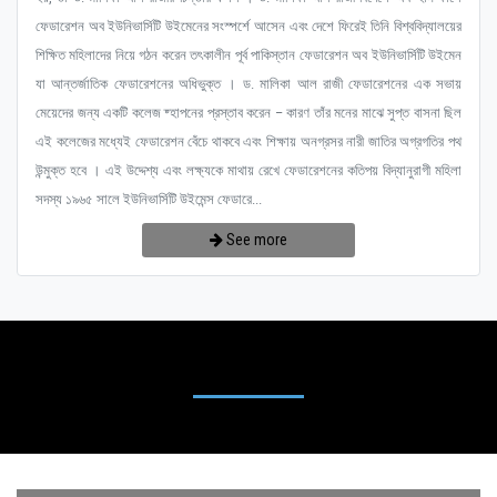
ফেডারেশন অব ইউনিভার্সিটি উইমেনের সংস্পর্শে আসেন এবং দেশে ফিরেই তিনি বিশ্ববিদ্যালয়ের
শিক্ষিত মহিলাদের নিয়ে গঠন করেন তৎকালীন পূর্ব পাকিস্তান ফেডারেশন অব ইউনিভার্সিটি উইমেন
যা আন্তর্জাতিক ফেডারেশনের অধিভুক্ত । ড. মালিকা আল রাজী ফেডারেশনের এক সভায়
মেয়েদের জন্য একটি কলেজ ষ্হাপনের প্রস্তাব করেন – কারণ তাঁর মনের মাঝে সুপ্ত বাসনা ছিল
এই কলেজের মধ্যেই ফেডারেশন বেঁচে থাকবে এবং শিক্ষায় অনগ্রসর নারী জাতির অগ্রগতির পথ
উন্মুক্ত হবে । এই উদ্দেশ্য এবং লক্ষ্যকে মাথায় রেখে ফেডারেশনের কতিপয় বিদ্যানুরাগী মহিলা
সদস্য ১৯৬৫ সালে ইউনিভার্সিটি উইমেন্স ফেডারে...
See more