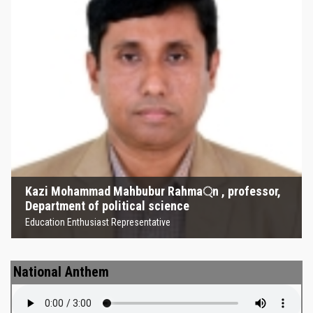
Kazi Mohammad Mahbubur
Rahma্‌n , professor, Department
of political science
Education Enthusiast Representative
Kazi Mohammad Mahbubur Rahma্‌n , professor,
Department of political science
Education Enthusiast Representative
National Anthem