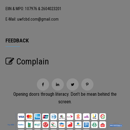
EIIN & MPO: 107976 & 2604023201
E-Mail: uwfcbd.com@gmail.com
FEEDBACK
Complain
Opening doors through literacy. Don’t be mean behind the
screen.