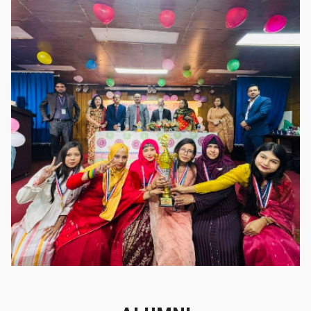
গৌরবের মুহূর্ত
গৌরবের মুহূর্ত