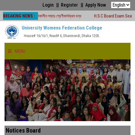
Login
Register
Apply Now
BREAKING NEWS :
া -২০২৬ চলাকালীন সময়ে শ্রেণীকার্যক্রম বন্ধ
H.S.C Board Exam Seat Plan ( TEJG
University Womens Federation College
House# 16/16/1, Road# 6, Dhanmondi, Dhaka 1205.
MENU
HOME
ABOUT US
FACULTIES
ACADEMICS
Notices Board
GALLERY