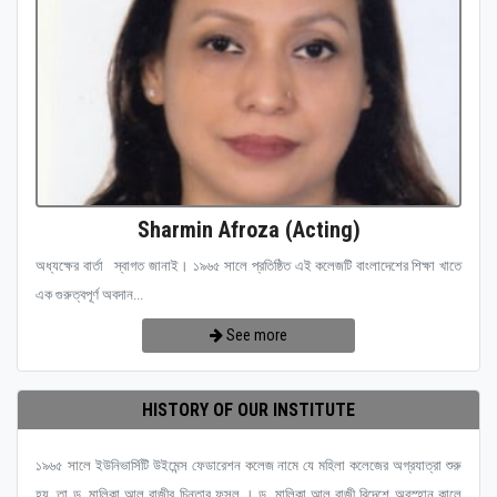
Sharmin Afroza (Acting)
অধ্যক্ষের বার্তা স্বাগত জানাই। ১৯৬৫ সালে প্রতিষ্ঠিত এই কলেজটি বাংলাদেশের শিক্ষা খাতে
এক গুরুত্বপূর্ণ অবদান...
See more
HISTORY OF OUR INSTITUTE
১৯৬৫ সালে ইউনিভার্সিটি উইমেন্স ফেডারেশন কলেজ নামে যে মহিলা কলেজের অগ্রযাত্রা শুরু
হয়, তা ড. মালিকা আল রাজীর চিন্তার ফসল । ড. মালিকা আল রাজী বিদেশে অবস্হান কালে