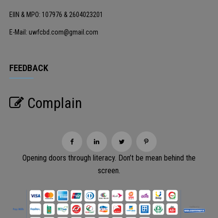
EIIN & MPO: 107976 & 2604023201
E-Mail: uwfcbd.com@gmail.com
FEEDBACK
Complain
Opening doors through literacy. Don’t be mean behind the
screen.