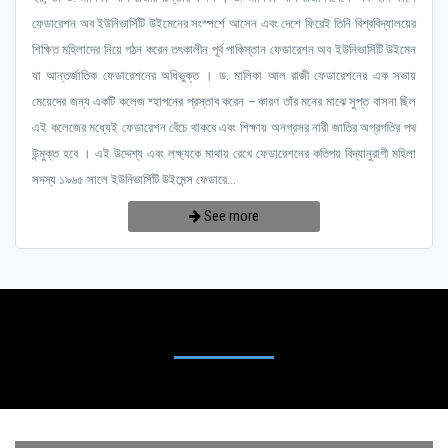
ফেডারেশন অব ইউনিভার্সিটি উইমেনের সংস্পর্শে আসেন এবং দেশে ফিরেই তিনি বিশ্ববিদ্যালয়ের
শিক্ষিত মহিলাদের নিয়ে গঠন করেন তৎকালীন পূর্ব পাকিস্তান ফেডারেশন অব ইউনিভার্সিটি উইমেন
যা আন্তর্জাতিক ফেডারেশনের অধিভুক্ত । ড. মালিকা আল রাজী ফেডারেশনের এক সভায়
মেয়েদের জন্য একটি কলেজ ষ্হাপনের প্রস্তাব করেন – কারণ তাঁর মনের মাঝে সুপ্ত বাসনা ছিল
এই কলেজের মধ্যেই ফেডারেশন বেঁচে থাকবে এবং শিক্ষায় অনগ্রসর নারী জাতির অগ্রগতির পথ
উন্মুক্ত হবে । এই উদ্দেশ্য এবং লক্ষ্যকে মাথায় রেখে ফেডারেশনের কতিপয় বিদ্যানুরাগী মহিলা
সদস্য ১৯৬৫ সালে ইউনিভার্সিটি উইমেন্স ফেডারে...
See more