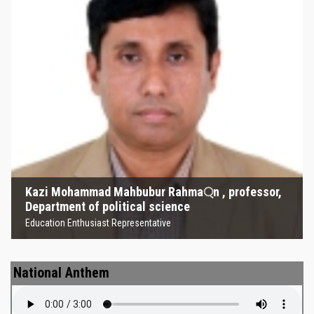
Kazi Mohammad Mahbubur
Rahma্‌n , professor, Department
of political science
Education Enthusiast Representative
Kazi Mohammad Mahbubur Rahma্‌n , professor,
Department of political science
Education Enthusiast Representative
National Anthem