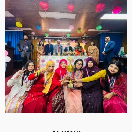
গৌরবের মুহূর্ত
গৌরবের মুহূর্ত