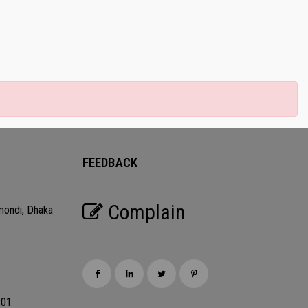
FEEDBACK
Complain
mondi, Dhaka
201