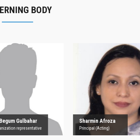
ERNING BODY
rofesor Begum
Sharmin Afroz
Gulbahar
Principal (Acting)
 Organization representative
 Begum Gulbahar
Sharmin Afroza
nization representative
Principal (Acting)