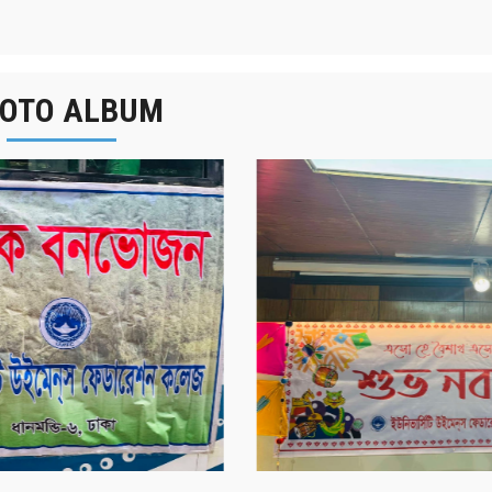
OTO ALBUM
র্ষিক বনভোজন ২০২৫
বাংলা নববর্ষ ১৪৩২ উদয