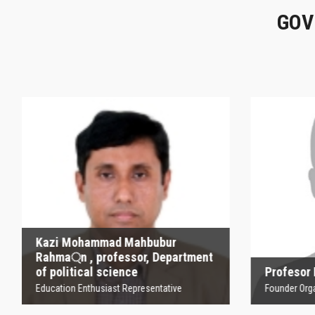
GOV
Kazi Mohammad
Mahbubur Rahma্‌n ,
P
professor, Department
of political science
Founder
Education Enthusiast Representative
Kazi Mohammad Mahbubur
Rahma্‌n , professor, Department
of political science
Profesor
Education Enthusiast Representative
Founder Orga