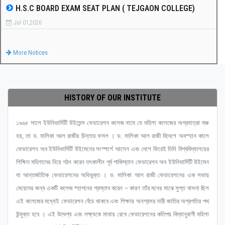
H.S.C BOARD EXAM SEAT PLAN ( TEJGAON COLLEGE)
Jul 01,2026
More Notices
HISTORY OF OUR INSTITUTE
১৯৬৫ সালে ইউনিভার্সিটি উইমেন্স ফেডারেশন কলেজ নামে যে মহিলা কলেজের অগ্রযাত্রা শুরু
হয়, তা ড. মালিকা আল রাজীর চিন্তার ফসল । ড. মালিকা আল রাজী বিদেশে অবস্হান কালে
ফেডারেশন অব ইউনিভার্সিটি উইমেনের সংস্পর্শে আসেন এবং দেশে ফিরেই তিনি বিশ্ববিদ্যালয়ের
শিক্ষিত মহিলাদের নিয়ে গঠন করেন তৎকালীন পূর্ব পাকিস্তান ফেডারেশন অব ইউনিভার্সিটি উইমেন
যা আন্তর্জাতিক ফেডারেশনের অধিভুক্ত । ড. মালিকা আল রাজী ফেডারেশনের এক সভায়
মেয়েদের জন্য একটি কলেজ ষ্হাপনের প্রস্তাব করেন – কারণ তাঁর মনের মাঝে সুপ্ত বাসনা ছিল
এই কলেজের মধ্যেই ফেডারেশন বেঁচে থাকবে এবং শিক্ষায় অনগ্রসর নারী জাতির অগ্রগতির পথ
উন্মুক্ত হবে । এই উদ্দেশ্য এবং লক্ষ্যকে মাথায় রেখে ফেডারেশনের কতিপয় বিদ্যানুরাগী মহিলা