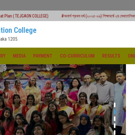
COLLEGE)
#অনার্স প্রথম বর্ষ (২০২৫-২৬) শিক্ষাবর্ষে ২য় মেধাতালিকায় ভর্তি কার্যক্রম শুরু
tion College
aka 1205.
ERY
MEDIA
PAYMENT
CO-CURRICULUM
RESULTS
ON
ক্