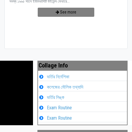
সদস্য ১৯৬৫ সালে ইউনিভার্সিটি উইমেন্স ফেডারে...
See more
Collage Info
ভর্তির নির্দেশিকা
কলেজের মৌলিক তথ্যাদি
ভর্তির লিঙ্ক
Exam Routine
Exam Routine