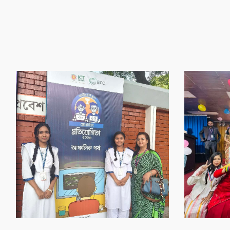
‌গৌর‌বের অর্জন
‌গৌর‌বের অর্জন