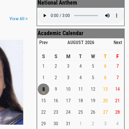
National Anthem
View All
Academic Calendar
Prev
AUGUST
2026
Next
S
S
M
T
W
T
F
1
2
3
4
5
6
7
Md. Shafiullah Sarker
a
1
2
3
4
5
6
7
Md. Shafiullah Sarkar , Professor ,
8
9
10
11
12
13
14
Teacher Representative
15
16
17
18
19
20
21
Md. Shafiullah Sarker
Md. Shafiullah Sarkar , Professor , Teacher
22
23
24
25
26
27
28
Representative
29
30
31
1
2
3
4