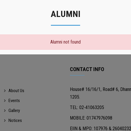
ALUMNI
Alumni not found
CONTACT INFO
House# 16/16/1, Road# 6, Dhan
About Us
1205.
Events
TEL: 02-41063205
Gallery
MOBILE: 01747976098
Notices
EIIN & MPO: 107976 & 2604023