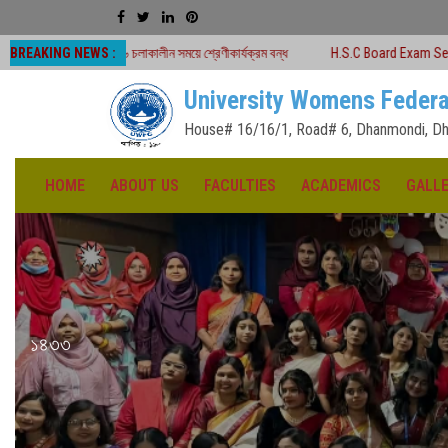
BREAKING NEWS :
২৬ চলাকালীন সময়ে শ্রেণীকার্যক্রম বন্ধ
H.S.C Board Exam Seat Plan ( TEJGAON 
University Womens Federa
House# 16/16/1, Road# 6, Dhanmondi, Dh
HOME
ABOUT US
FACULTIES
ACADEMICS
GALL
১৪৩৩