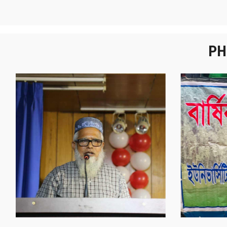
PH
নবীনবরণ - ২০২৫
বা