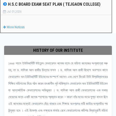
H.S.C BOARD EXAM SEAT PLAN ( TEJGAON COLLEGE)
Jul 01,2026
More Notices
HISTORY OF OUR INSTITUTE
১৯৬৫ সালে ইউনিভার্সিটি উইমেন্স ফেডারেশন কলেজ নামে যে মহিলা কলেজের অগ্রযাত্রা শুরু
হয়, তা ড. মালিকা আল রাজীর চিন্তার ফসল । ড. মালিকা আল রাজী বিদেশে অবস্হান কালে
ফেডারেশন অব ইউনিভার্সিটি উইমেনের সংস্পর্শে আসেন এবং দেশে ফিরেই তিনি বিশ্ববিদ্যালয়ের
শিক্ষিত মহিলাদের নিয়ে গঠন করেন তৎকালীন পূর্ব পাকিস্তান ফেডারেশন অব ইউনিভার্সিটি উইমেন
যা আন্তর্জাতিক ফেডারেশনের অধিভুক্ত । ড. মালিকা আল রাজী ফেডারেশনের এক সভায়
মেয়েদের জন্য একটি কলেজ ষ্হাপনের প্রস্তাব করেন – কারণ তাঁর মনের মাঝে সুপ্ত বাসনা ছিল
এই কলেজের মধ্যেই ফেডারেশন বেঁচে থাকবে এবং শিক্ষায় অনগ্রসর নারী জাতির অগ্রগতির পথ
উন্মুক্ত হবে । এই উদ্দেশ্য এবং লক্ষ্যকে মাথায় রেখে ফেডারেশনের কতিপয় বিদ্যানুরাগী মহিলা