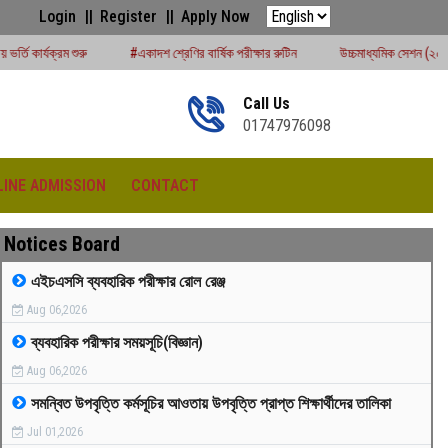
Login
Register
Apply Now
#একাদশ শ্রেণির বার্ষিক পরীক্ষার রুটিন
উচ্চমাধ্যমিক সেশন (২০২৪-২৫) পরীক্ষার্থীদের বোর্ড
Call Us
01747976098
LINE ADMISSION
CONTACT
Notices Board
এইচএসসি ব্যবহারিক পরীক্ষার রোল রেঞ্জ
Aug 06,2026
রীড়া প্রতিযোগিতা -২০২৫
ব্যবহারিক পরীক্ষার সময়সূচি(বিজ্ঞান)
Aug 06,2026
সমন্বিত উপবৃত্তি কর্মসূচির আওতায় উপবৃত্তি প্রাপ্ত শিক্ষার্থীদের তালিকা
Jul 01,2026