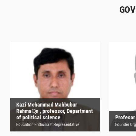
GOV
Kazi Mohammad
Mahbubur Rahma্‌n ,
P
professor, Department
of political science
Founder
Education Enthusiast Representative
Kazi Mohammad Mahbubur
Rahma্‌n , professor, Department
of political science
Profesor
Education Enthusiast Representative
Founder Orga