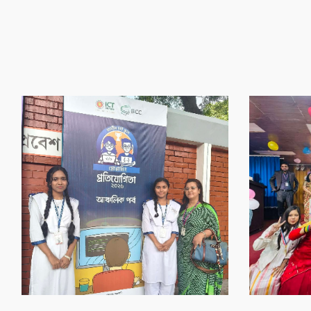
‌গৌর‌বের অর্জন
‌গৌর‌বের অর্জন