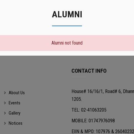
ALUMNI
Alumni not found
CONTACT INFO
House# 16/16/1, Road# 6, Dhan
About Us
1205.
Events
TEL: 02-41063205
Gallery
MOBILE: 01747976098
Notices
EIIN & MPO: 107976 & 2604023