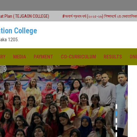
COLLEGE)
#অনার্স প্রথম বর্ষ (২০২৫-২৬) শিক্ষাবর্ষে ২য় মেধাতালিকায় ভর্তি কার্যক্রম শুরু
tion College
aka 1205.
ERY
MEDIA
PAYMENT
CO-CURRICULUM
RESULTS
ON
ক্