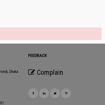
FEEDBACK
Complain
mondi, Dhaka
201