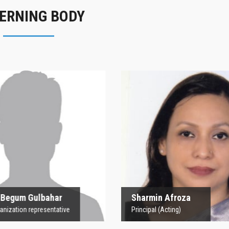
ERNING BODY
rofesor Begum
Sharmin Afroz
Gulbahar
Principal (Acting)
 Organization representative
 Begum Gulbahar
Sharmin Afroza
nization representative
Principal (Acting)