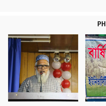
PH
নবীনবরণ - ২০২৫
বা