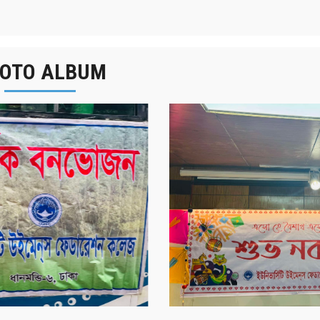
OTO ALBUM
র্ষিক বনভোজন ২০২৫
বাংলা নববর্ষ ১৪৩২ উদয