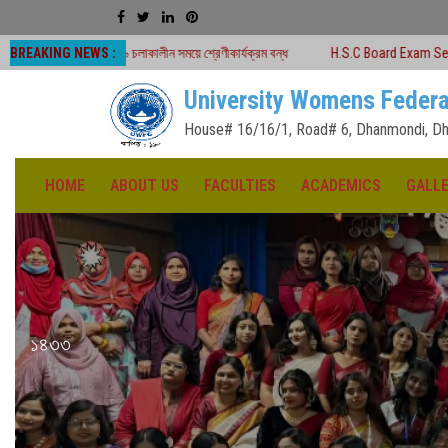
BREAKING NEWS :
২৬ চলাকালীন সময়ে শ্রেণীকার্যক্রম বন্ধ
H.S.C Board Exam Seat Plan ( TEJGAON 
University Womens Federa
House# 16/16/1, Road# 6, Dhanmondi, Dh
HOME
ABOUT US
FACULTIES
ACADEMICS
GALL
১৪৩৩