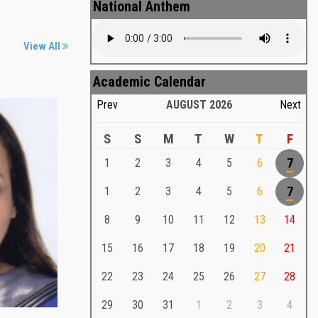
National Anthem
View All
Academic Calendar
Prev
AUGUST
2026
Next
S
S
M
T
W
T
F
1
2
3
4
5
6
7
Md. Shafiullah Sarker
a
1
2
3
4
5
6
7
Md. Shafiullah Sarkar , Professor ,
8
9
10
11
12
13
14
Teacher Representative
15
16
17
18
19
20
21
Md. Shafiullah Sarker
Md. Shafiullah Sarkar , Professor , Teacher
22
23
24
25
26
27
28
Representative
29
30
31
1
2
3
4