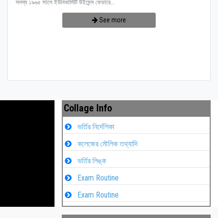
সদস্য ১৯৬৫ সালে ইউনিভার্সিটি উইমেন্স ফেডারে...
See more
Collage Info
ভর্তির নির্দেশিকা
কলেজের মৌলিক তথ্যাদি
ভর্তির লিঙ্ক
Exam Routine
Exam Routine